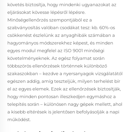
követés biztosítja, hogy mindenki ugyanazokat az
eljárásokat kövesse lépésről lépésre.
Minőségellenőrzés szempontjából ez a
szabványosítás valóban csodákat tesz: kb. 60%-os
csökkenést észlelünk az anyaghibák számában a
hagyományos módszerekhez képest, és minden
egyes modul megfelel az ISO 9001 minőségi
követelményeknek. Az egész folyamat során
többszörös ellenőrzések történnek különböző
szakaszokban – kezdve a nyersanyagok vizsgálatától
egészen addig, amíg teszteljük, milyen terhelést bír
el az egyes elemek. Ezek az ellenőrzések biztosítják,
hogy minden pontosan illeszkedjen egymáshoz a
telepítés során – különösen nagy gépek mellett, ahol
a kisebb eltérések is jelentősen befolyásolják a napi
működést.