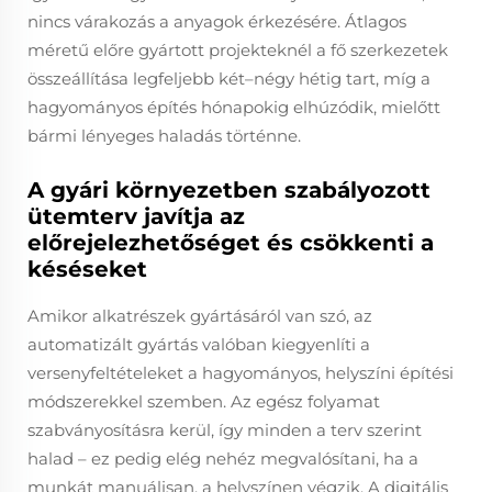
nincs várakozás a anyagok érkezésére. Átlagos
méretű előre gyártott projekteknél a fő szerkezetek
összeállítása legfeljebb két–négy hétig tart, míg a
hagyományos építés hónapokig elhúzódik, mielőtt
bármi lényeges haladás történne.
A gyári környezetben szabályozott
ütemterv javítja az
előrejelezhetőséget és csökkenti a
késéseket
Amikor alkatrészek gyártásáról van szó, az
automatizált gyártás valóban kiegyenlíti a
versenyfeltételeket a hagyományos, helyszíni építési
módszerekkel szemben. Az egész folyamat
szabványosításra kerül, így minden a terv szerint
halad – ez pedig elég nehéz megvalósítani, ha a
munkát manuálisan, a helyszínen végzik. A digitális