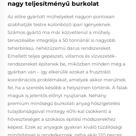
nagy teljesítményű burkolat
Az előre gyártott műhelyeket nagyon pontosan
szabhatják testre különböző ipari igényeknek.
Számos gyártó ma már közvetlenül a műhely
tervezésébe integrálja a 50 tonnánál is nagyobb
teherbírású, nehézüzemű darus rendszereket.
Emellett teljes gépészeti, villamos és vízvezeték-
rendszereket építenek be, miközben minden még a
gyárban van – így elkerülik azokat a frusztráló
koordinációs problémákat, amelyek akkor merülnek
fel, ha a szerelés később a helyszínen történik. A falak
maguk is jelentős előnyt nyújtanak. Néhány
premium minőségű burkolati anyag hőszigetelési
tulajdonságaival mintegy 40%-kal csökkenti a
hőveszteséget a szokásos építési módszerekhez
képest. Ezek az anyagok gyakran kiváló tűzállósági
minősítéssel is rendelkeznek, néha akár 120 perces