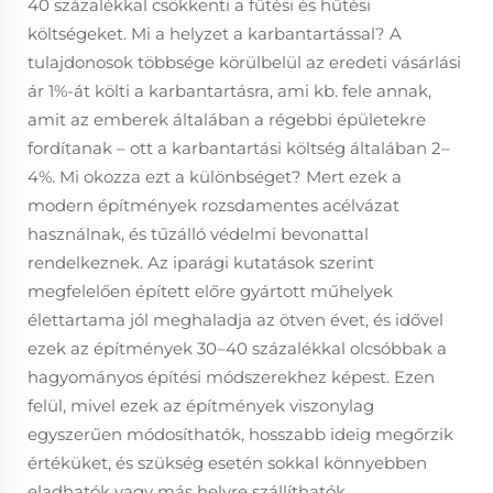
40 százalékkal csökkenti a fűtési és hűtési
költségeket. Mi a helyzet a karbantartással? A
tulajdonosok többsége körülbelül az eredeti vásárlási
ár 1%-át költi a karbantartásra, ami kb. fele annak,
amit az emberek általában a régebbi épületekre
fordítanak – ott a karbantartási költség általában 2–
4%. Mi okozza ezt a különbséget? Mert ezek a
modern építmények rozsdamentes acélvázat
használnak, és tűzálló védelmi bevonattal
rendelkeznek. Az iparági kutatások szerint
megfelelően épített előre gyártott műhelyek
élettartama jól meghaladja az ötven évet, és idővel
ezek az építmények 30–40 százalékkal olcsóbbak a
hagyományos építési módszerekhez képest. Ezen
felül, mivel ezek az építmények viszonylag
egyszerűen módosíthatók, hosszabb ideig megőrzik
értéküket, és szükség esetén sokkal könnyebben
eladhatók vagy más helyre szállíthatók.