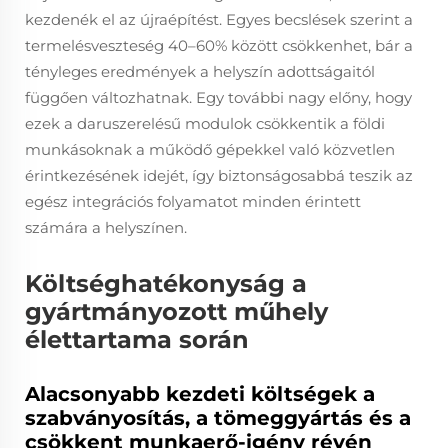
kezdenék el az újraépítést. Egyes becslések szerint a
termelésveszteség 40–60% között csökkenhet, bár a
tényleges eredmények a helyszín adottságaitól
függően változhatnak. Egy további nagy előny, hogy
ezek a daruszerelésű modulok csökkentik a földi
munkásoknak a működő gépekkel való közvetlen
érintkezésének idejét, így biztonságosabbá teszik az
egész integrációs folyamatot minden érintett
számára a helyszínen.
Költséghatékonyság a
gyártmányozott műhely
élettartama során
Alacsonyabb kezdeti költségek a
szabványosítás, a tömeggyártás és a
csökkent munkaerő-igény révén