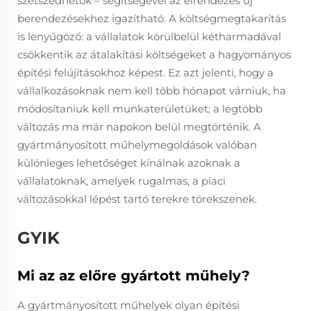
szétszedhetők – segítségével az elrendezés új
berendezésekhez igazítható. A költségmegtakarítás
is lenyűgöző: a vállalatok körülbelül kétharmadával
csökkentik az átalakítási költségeket a hagyományos
építési felújításokhoz képest. Ez azt jelenti, hogy a
vállalkozásoknak nem kell több hónapot várniuk, ha
módosítaniuk kell munkaterületüket; a legtöbb
változás ma már napokon belül megtörténik. A
gyártmányosított műhelymegoldások valóban
különleges lehetőséget kínálnak azoknak a
vállalatoknak, amelyek rugalmas, a piaci
változásokkal lépést tartó terekre törekszenek.
GYIK
Mi az az előre gyártott műhely?
A gyártmányosított műhelyek olyan építési