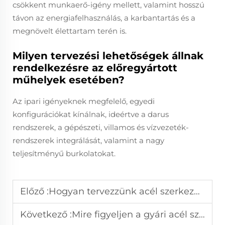
csökkent munkaerő-igény mellett, valamint hosszú
távon az energiafelhasználás, a karbantartás és a
megnövelt élettartam terén is.
Milyen tervezési lehetőségek állnak
rendelkezésre az előregyártott
műhelyek esetében?
Az ipari igényeknek megfelelő, egyedi
konfigurációkat kínálnak, ideértve a darus
rendszerek, a gépészeti, villamos és vízvezeték-
rendszerek integrálását, valamint a nagy
teljesítményű burkolatokat.
Előző :
Hogyan tervezzünk acél szerkezetű repülőgép-hangárokat nagy méretű repülőgépek tárolására?
Következő :
Mire figyeljen a gyári acél szerkezet kiválasztásakor?