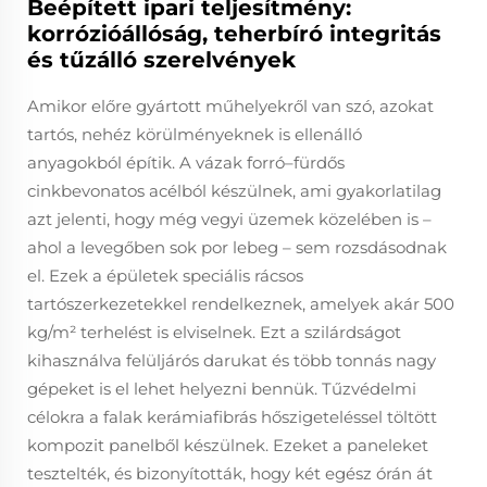
Beépített ipari teljesítmény:
korrózióállóság, teherbíró integritás
és tűzálló szerelvények
Amikor előre gyártott műhelyekről van szó, azokat
tartós, nehéz körülményeknek is ellenálló
anyagokból építik. A vázak forró–fürdős
cinkbevonatos acélból készülnek, ami gyakorlatilag
azt jelenti, hogy még vegyi üzemek közelében is –
ahol a levegőben sok por lebeg – sem rozsdásodnak
el. Ezek a épületek speciális rácsos
tartószerkezetekkel rendelkeznek, amelyek akár 500
kg/m² terhelést is elviselnek. Ezt a szilárdságot
kihasználva felüljárós darukat és több tonnás nagy
gépeket is el lehet helyezni bennük. Tűzvédelmi
célokra a falak kerámiafibrás hőszigeteléssel töltött
kompozit panelből készülnek. Ezeket a paneleket
tesztelték, és bizonyították, hogy két egész órán át