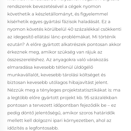
rendszerek bevezetésével a cégek nyomon
követhetik a készletállományt, és figyelemmel
kísérhetik egyes gyártási fázisok haladását. Ez a
nyomon követés körülbelül 40 százalékkal csökkenti
az idegesítő ellátási lánc-problémákat. Mi történik
ezután? A előre gyártott alkatrészek pontosan akkor
érkeznek meg, amikor szükség van rájuk az
összeszereléshez. Az anyagokra való várakozás
elmaradása kevesebb tétlenül üldögélő
munkavállalót, kevesebb tárolási költséget és
biztosan kevesebb utólagos hibajavítást jelent.
Nézzük meg a tényleges projektstatisztikákat is: ma
a legtöbb előre gyártott projekt kb. 95 százalékban
pontosan a tervezett időpontban fejeződik be – ez
pedig döntő jelentőségű, amikor szoros határidők
mellett kell dolgozni ipari környezetben, ahol az
időzítés a legfontosabb.