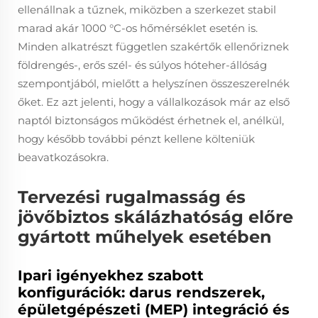
ellenállnak a tűznek, miközben a szerkezet stabil
marad akár 1000 °C-os hőmérséklet esetén is.
Minden alkatrészt független szakértők ellenőriznek
földrengés-, erős szél- és súlyos hóteher-állóság
szempontjából, mielőtt a helyszínen összeszerelnék
őket. Ez azt jelenti, hogy a vállalkozások már az első
naptól biztonságos működést érhetnek el, anélkül,
hogy később további pénzt kellene költeniük
beavatkozásokra.
Tervezési rugalmasság és
jövőbiztos skálázhatóság előre
gyártott műhelyek esetében
Ipari igényekhez szabott
konfigurációk: darus rendszerek,
épületgépészeti (MEP) integráció és