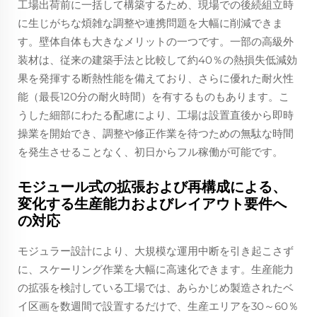
工場出荷前に一括して構築するため、現場での後続組立時
に生じがちな煩雑な調整や連携問題を大幅に削減できま
す。壁体自体も大きなメリットの一つです。一部の高級外
装材は、従来の建築手法と比較して約40％の熱損失低減効
果を発揮する断熱性能を備えており、さらに優れた耐火性
能（最長120分の耐火時間）を有するものもあります。こ
うした細部にわたる配慮により、工場は設置直後から即時
操業を開始でき、調整や修正作業を待つための無駄な時間
を発生させることなく、初日からフル稼働が可能です。
モジュール式の拡張および再構成による、
変化する生産能力およびレイアウト要件へ
の対応
モジュラー設計により、大規模な運用中断を引き起こさず
に、スケーリング作業を大幅に高速化できます。生産能力
の拡張を検討している工場では、あらかじめ製造されたベ
イ区画を数週間で設置するだけで、生産エリアを30～60％