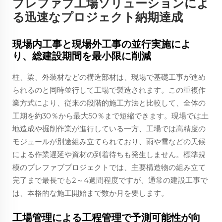
プレファブ工場ソリューションによ
る迅速なプロジェクト納期達成
現場内工事と現場外工事の並行実施によ
り、総建設期間を最小限に削減
柱、梁、外装材などの構造部材は、現場で基礎工事が進め
られるのと同時並行して工場で製造されます。この重複作
業方式により、従来の段階的施工方法と比較して、全体の
工期を約30％から最大50％まで短縮できます。現場では土
地造成や掘削作業が進行している一方、工場では高精度の
モジュールが別途組み立てられており、雨や雪などの天候
による作業遅延や資材の到着待ちも発生しません。標準規
模のプレファブプロジェクトでは、主要構造物の組み立て
完了まで最長でも2～4週間程度ですが、通常の建設工事で
は、本格的な施工開始まで数か月を要します。
工場管理による工程管理で予測可能性が向