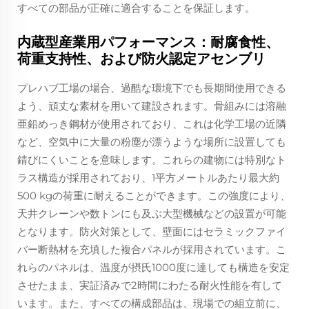
すべての部品が正確に適合することを保証します。
内蔵型産業用パフォーマンス：耐腐食性、
荷重支持性、および防火認定アセンブリ
プレハブ工場の場合、過酷な環境下でも長期間使用できる
よう、頑丈な素材を用いて建設されます。骨組みには溶融
亜鉛めっき鋼材が使用されており、これは化学工場の近隣
など、空気中に大量の粉塵が漂うような場所に設置しても
錆びにくいことを意味します。これらの建物には特別なト
ラス構造が採用されており、1平方メートルあたり最大約
500 kgの荷重に耐えることができます。この強度により、
天井クレーンや数トンにも及ぶ大型機械などの設置が可能
となります。防火対策として、壁面にはセラミックファイ
バー断熱材を充填した複合パネルが採用されています。こ
れらのパネルは、温度が摂氏1000度に達しても構造を安定
させたまま、実証済みで2時間にわたる耐火性能を有して
います。また、すべての構成部品は、現場での組立前に、