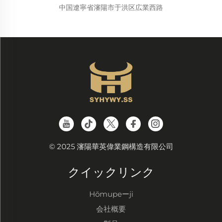
中国遼寧省瀋陽市于洪区広業西路
© 2025 瀋陽華英偉業鋼構造有限公司
クイックリンク
Hōmupeーji
会社概要