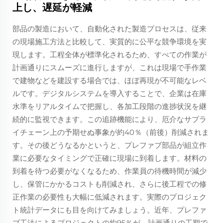
上し、遅延が軽減
部品の製造において、自動化された製造プロセスは、従来
の現場施工方法と比較して、実質的に公平な競争環境を実
現します。工程全体が標準化されるため、すべての作業が
計画通りにスムーズに進行しますが、これは現場で手作業
で建物などを建設する場合では、ほぼ再現が不可能なレベ
ルです。デジタルシステムを導入することで、企業は在庫
水準をリアルタイムで把握し、各加工段階の進捗状況を継
続的に監視できます。この追跡機能により、厄介なサプラ
イチェーン上の予期せぬ事象が約40％（前後）削減されま
す。その後どうなるかというと、プレファブ部品が組立作
業に必要なタイミングで正確に現場に到着します。材料の
到着を待つ必要がなくなるため、作業員の待機時間が減少
し、保管にかかるコストも削減され、さらに後工程での修
正作業の必要性も大幅に低減されます。実際のプロジェク
ト統計データにも目を向けてみましょう。近年、プレファ
ブ工法によるプロジェクトの約95％が、計画通りの工期で