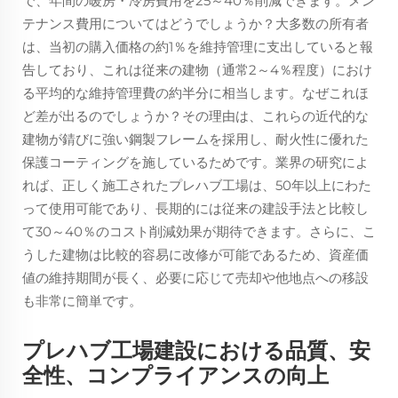
で、年間の暖房・冷房費用を25～40％削減できます。メン
テナンス費用についてはどうでしょうか？大多数の所有者
は、当初の購入価格の約1％を維持管理に支出していると報
告しており、これは従来の建物（通常2～4％程度）におけ
る平均的な維持管理費の約半分に相当します。なぜこれほ
ど差が出るのでしょうか？その理由は、これらの近代的な
建物が錆びに強い鋼製フレームを採用し、耐火性に優れた
保護コーティングを施しているためです。業界の研究によ
れば、正しく施工されたプレハブ工場は、50年以上にわた
って使用可能であり、長期的には従来の建設手法と比較し
て30～40％のコスト削減効果が期待できます。さらに、こ
うした建物は比較的容易に改修が可能であるため、資産価
値の維持期間が長く、必要に応じて売却や他地点への移設
も非常に簡単です。
プレハブ工場建設における品質、安
全性、コンプライアンスの向上