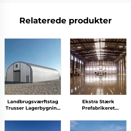
Relaterede produkter
Landbrugsværftstag
Ekstra Stærk
Trusser Lagerbygning
Prefabrikeret
I Metal Til
Værksted
Staldbyggeri Holdbar
Stålkonstruktion
Stålbygning Til
Hanger