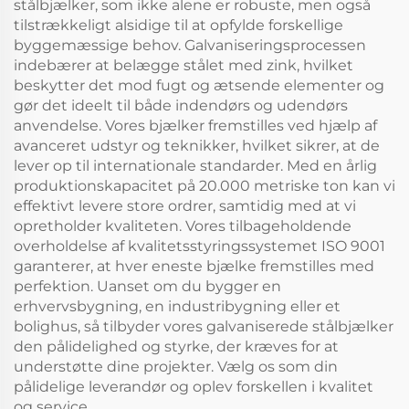
stålbjælker, som ikke alene er robuste, men også
tilstrækkeligt alsidige til at opfylde forskellige
byggemæssige behov. Galvaniseringsprocessen
indebærer at belægge stålet med zink, hvilket
beskytter det mod fugt og ætsende elementer og
gør det ideelt til både indendørs og udendørs
anvendelse. Vores bjælker fremstilles ved hjælp af
avanceret udstyr og teknikker, hvilket sikrer, at de
lever op til internationale standarder. Med en årlig
produktionskapacitet på 20.000 metriske ton kan vi
effektivt levere store ordrer, samtidig med at vi
opretholder kvaliteten. Vores tilbageholdende
overholdelse af kvalitetsstyringssystemet ISO 9001
garanterer, at hver eneste bjælke fremstilles med
perfektion. Uanset om du bygger en
erhvervsbygning, en industribygning eller et
bolighus, så tilbyder vores galvaniserede stålbjælker
den pålidelighed og styrke, der kræves for at
understøtte dine projekter. Vælg os som din
pålidelige leverandør og oplev forskellen i kvalitet
og service.