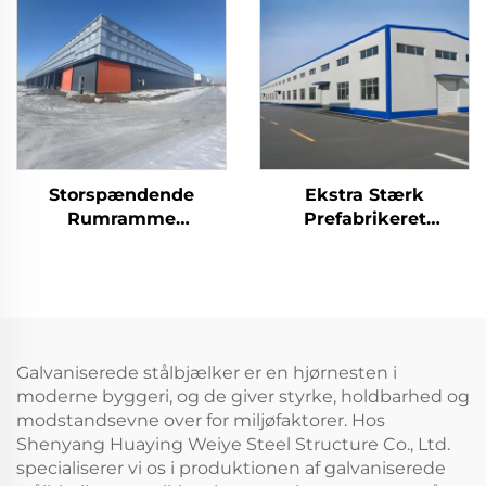
Opbevaring
Stålskeletbygning
Industribygning I Stål
Storspændende
Ekstra Stærk
Rumramme
Prefabrikeret
Stålkonstruktion
Værksted
Prefabrikeret
Stålkonstruktion
Stålskelet Tagbjælker
Hanger
Lagerbygning I Metal
Stålskeletbygning
Industribygning I Stål
Galvaniserede stålbjælker er en hjørnesten i
moderne byggeri, og de giver styrke, holdbarhed og
modstandsevne over for miljøfaktorer. Hos
Shenyang Huaying Weiye Steel Structure Co., Ltd.
specialiserer vi os i produktionen af galvaniserede