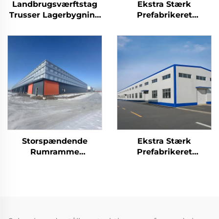
Landbrugsværftstag
Ekstra Stærk
Trusser Lagerbygning
Prefabrikeret
I Metal Til
Værksted
Staldbyggeri Holdbar
Stålkonstruktion
Stålbygning Til
Hanger
Opbevaring
Stålskeletbygning
Industribygning I Stål
Storspændende
Ekstra Stærk
Rumramme
Prefabrikeret
Stålkonstruktion
Værksted
Prefabrikeret
Stålkonstruktion
Stålskelet Tagbjælker
Hanger
Lagerbygning I Metal
Stålskeletbygning
Industribygning I Stål