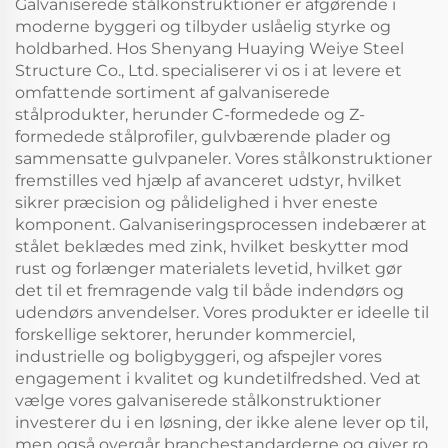
Galvaniserede stålkonstruktioner er afgørende i
moderne byggeri og tilbyder uslåelig styrke og
holdbarhed. Hos Shenyang Huaying Weiye Steel
Structure Co., Ltd. specialiserer vi os i at levere et
omfattende sortiment af galvaniserede
stålprodukter, herunder C-formedede og Z-
formedede stålprofiler, gulvbærende plader og
sammensatte gulvpaneler. Vores stålkonstruktioner
fremstilles ved hjælp af avanceret udstyr, hvilket
sikrer præcision og pålidelighed i hver eneste
komponent. Galvaniseringsprocessen indebærer at
stålet beklædes med zink, hvilket beskytter mod
rust og forlænger materialets levetid, hvilket gør
det til et fremragende valg til både indendørs og
udendørs anvendelser. Vores produkter er ideelle til
forskellige sektorer, herunder kommerciel,
industrielle og boligbyggeri, og afspejler vores
engagement i kvalitet og kundetilfredshed. Ved at
vælge vores galvaniserede stålkonstruktioner
investerer du i en løsning, der ikke alene lever op til,
men også overgår branchestandarderne og giver ro