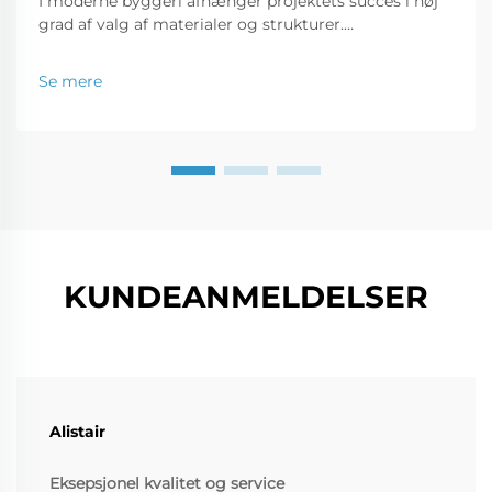
I moderne byggeri afhænger projektets succes i høj
grad af valg af materialer og strukturer.
Metalbygningsstrukturer er i dag en favorit til brug i
huse og endda i kommercielle lagre. Formålet med
Se mere
denne artikel er at fremhæve...
KUNDEANMELDELSER
Alistair
Eksepsjonel kvalitet og service