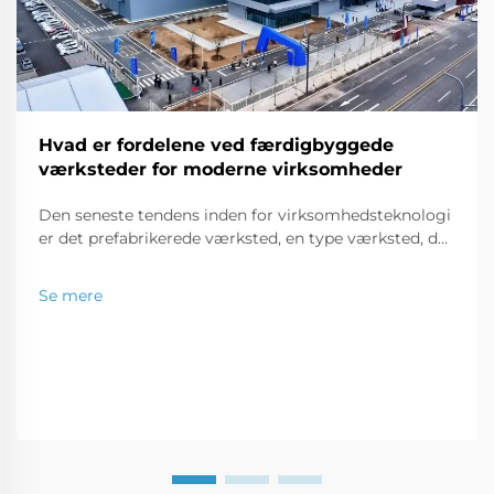
Hvad er fordelene ved færdigbyggede
værksteder for moderne virksomheder
Den seneste tendens inden for virksomhedsteknologi
er det prefabrikerede værksted, en type værksted, der
fremstilles uden for byggepladsen og fragtes til
lokationen i dele, der kan samles som en puslespil.
Se mere
Denne moderne bygningstype er en perfekt løsning
for en...