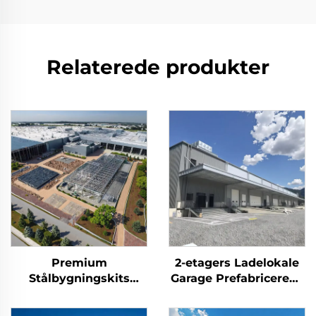
Relaterede produkter
Premium
2-etagers Ladelokale
Stålbygningskits
Garage Prefabricerede
Industrikontor og
Stålkonstruktioner
Lagerbygninger Pris
Metalbygning Kits