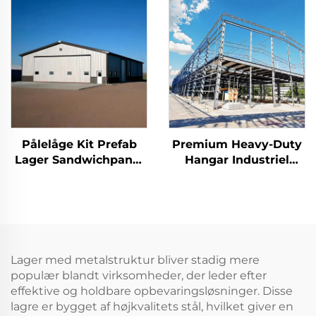
Prefab Staldbygning
Pålelåge Kit Prefab
Premium Heavy-Duty
Lager Sandwichpanel
Hangar Industriel
Stålkonstruktion
Værksted Bygning
Bygning Staldbygning
Lagerbygning
Færdigbyggede
Stålbygninger
Lager med metalstruktur bliver stadig mere
populær blandt virksomheder, der leder efter
effektive og holdbare opbevaringsløsninger. Disse
lagre er bygget af højkvalitets stål, hvilket giver en