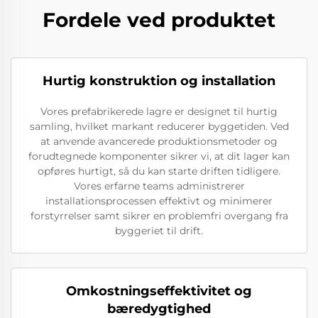
Fordele ved produktet
Hurtig konstruktion og installation
Vores prefabrikerede lagre er designet til hurtig
samling, hvilket markant reducerer byggetiden. Ved
at anvende avancerede produktionsmetoder og
forudtegnede komponenter sikrer vi, at dit lager kan
opføres hurtigt, så du kan starte driften tidligere.
Vores erfarne teams administrerer
installationsprocessen effektivt og minimerer
forstyrrelser samt sikrer en problemfri overgang fra
byggeriet til drift.
Omkostningseffektivitet og
bæredygtighed