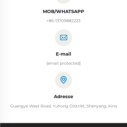
MOB/WHATSAPP
+86-13709882223
E-mail
[email protected]
Adresse
Guangye West Road, Yuhong Distrikt, Shenyang, Kina