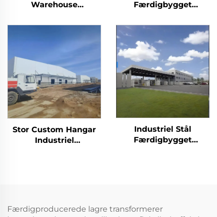
Warehouse
Færdigbygget
Stålkonstruktion
Lagerbygning
Tagbjælker Ramme
Sandwichpanel
Staldbygning
Stålkonstruktion
Bygning Stålbygning
(4)
Industriel Stål
Stor Custom Hangar
Færdigbygget
Industriel
Lagerbygning Metal
Lagerbygning i
Fabrikbygning
Frankrig
Lagerbygning
Stålbygninger
Færdigbygget
Sandwichpanelhus
Stålbygning
Færdigproducerede lagre transformerer