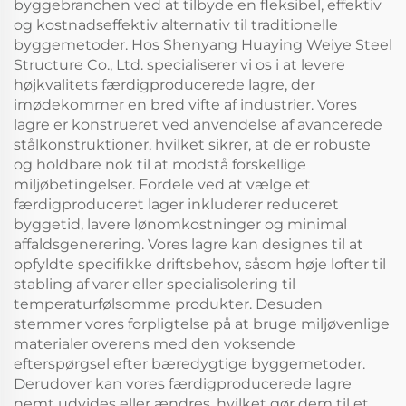
byggebranchen ved at tilbyde en fleksibel, effektiv
og kostnadseffektiv alternativ til traditionelle
byggemetoder. Hos Shenyang Huaying Weiye Steel
Structure Co., Ltd. specialiserer vi os i at levere
højkvalitets færdigproducerede lagre, der
imødekommer en bred vifte af industrier. Vores
lagre er konstrueret ved anvendelse af avancerede
stålkonstruktioner, hvilket sikrer, at de er robuste
og holdbare nok til at modstå forskellige
miljøbetingelser. Fordele ved at vælge et
færdigproduceret lager inkluderer reduceret
byggetid, lavere lønomkostninger og minimal
affaldsgenerering. Vores lagre kan designes til at
opfyldte specifikke driftsbehov, såsom høje lofter til
stabling af varer eller specialisolering til
temperaturfølsomme produkter. Desuden
stemmer vores forpligtelse på at bruge miljøvenlige
materialer overens med den voksende
efterspørgsel efter bæredygtige byggemetoder.
Derudover kan vores færdigproducerede lagre
nemt udvides eller ændres, hvilket gør dem til et