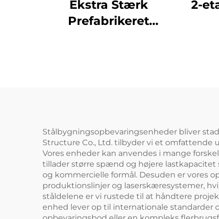
Ekstra Stærk
2-et
Prefabrikeret
Værksted
P
Stålkonstruktion
Stå
Hanger
Met
Stålskeletbygning
Pref
Industribygning I
Stål
Stålbygningsopbevaringsenheder bliver stad
Structure Co., Ltd. tilbyder vi et omfattende
Vores enheder kan anvendes i mange forskellig
tillader større spænd og højere lastkapacitet
og kommercielle formål. Desuden er vores 
produktionslinjer og laserskæresystemer, hvi
ståldelene er vi rustede til at håndtere proje
enhed lever op til internationale standarder
opbevaringsbod eller en kompleks flerbrugsfac