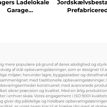
agers Ladelokale
Jordskælvsbest
Garage
Prefabricere
refabricerede
Stålkonstrukti
lkonstruktioner
Flere Etage
albygning Kits
Skolesbygge
ab Staldbygning
Brandhæmme
Stalbygnin
ig mere populære på grund af deres alsidighed og styr
 udvalg af stål-opbevaringsløsninger, som er designet ti
e miljøer, herunder lagre, byggepladser og detailhandel
 sammenlignet med traditionelle opbevaringsløsninger, hv
opbevaringsenheder konstrueret med avancerede prod
lket sikrer præcision og kvalitet. Med en årlig produkti
kter i enhver skala. Vores engagement i ISO 9001 kvalitet
 og giver dig pålidelige og holdbare opbevaringsløsninge
ilitet, er vores team klar til at hjælpe dig med at skab