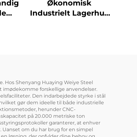
andig
Økonomisk
de
Industrielt Lagerhus
oner
Stålskeletproducent
r
Kits Stalbygninger til
ri
Salg
nde
g
ke. Hos Shenyang Huaying Weiye Steel
l at imødekomme forskellige anvendelser.
sfaciliteter. Den indarbejdede styrke i stål
ilket gør dem ideelle til både industrielle
uktionsmetoder, herunder CNC-
onskapacitet på 20.000 metriske ton
sstyringsprotokoller garanterer, at enhver
r. Uanset om du har brug for en simpel
e en løsning, der opfylder dine behov og