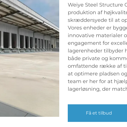
Weiye Steel Structure Co
produktion af højkvalit
skræddersyede til at op
Vores enheder er bygget
innovative materialer 
engagement for excellen
lagerenheder tilbyder h
både private og kommer
omfattende række af til
at optimere pladsen o
team er her for at hjæ
lagerløsning, der matc
Få et tilbud