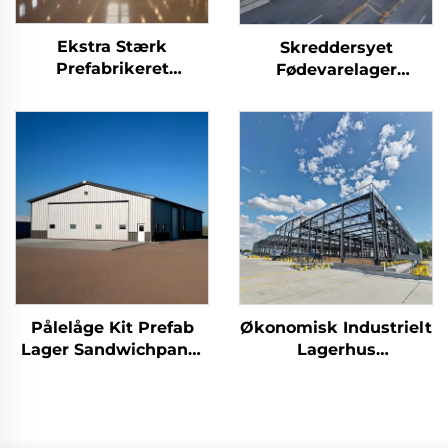
Ekstra Stærk
Skreddersyet
Prefabrikeret
Fødevarelager
Værksted
Prefabriceret
Stålkonstruktion
Værksted
Hanger
Prefabriceret
Stålskeletbygning
Stålskelet Lager
Industribygning I Stål
Metalbygning
Prefabriceret
Staldbygning
Pålelåge Kit Prefab
Økonomisk Industrielt
Lager Sandwichpanel
Lagerhus
Stålkonstruktion
Stålskeletproducent
Bygning Staldbygning
Kits Stalbygninger til
Salg