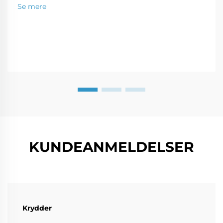
lokationen i dele, der kan samles som en puslespil.
Se mere
Denne moderne bygningstype er en perfekt løsning
for en...
KUNDEANMELDELSER
Krydder