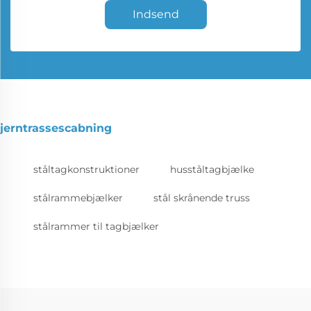
Indsend
jerntrassescabning
ståltagkonstruktioner
husståltagbjælke
stålrammebjælker
stål skrånende truss
stålrammer til tagbjælker