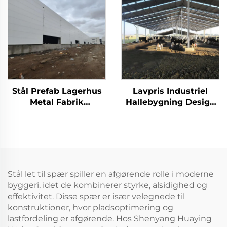
Færdigbygget
Stålbygninger
Sandwichpanelhus
Stålbygning
Stål Prefab Lagerhus
Lavpris Industriel
Metal Fabrik
Hallebygning Design
Strukturbygning Huse
Let Våningsstomme
Vinduesramme
Pris Stalbygning
Aluminium
Stålbygning
Stål let til spær spiller en afgørende rolle i moderne
byggeri, idet de kombinerer styrke, alsidighed og
effektivitet. Disse spær er især velegnede til
konstruktioner, hvor pladsoptimering og
lastfordeling er afgørende. Hos Shenyang Huaying