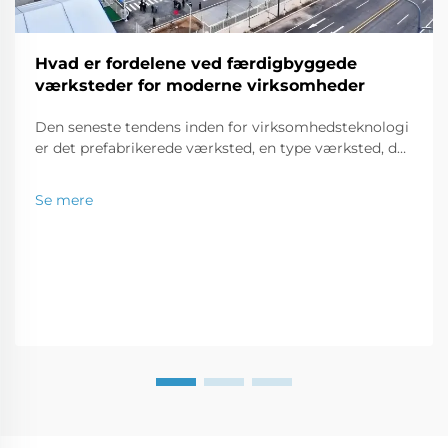
Hvad er fordelene ved færdigbyggede
værksteder for moderne virksomheder
Den seneste tendens inden for virksomhedsteknologi
er det prefabrikerede værksted, en type værksted, der
fremstilles uden for byggepladsen og fragtes til
lokationen i dele, der kan samles som en puslespil.
Se mere
Denne moderne bygningstype er en perfekt løsning
for en...