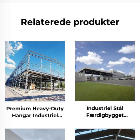
Relaterede produkter
Industriel Stål
Premium Heavy-Duty
Færdigbygget
Hangar Industriel
Lagerbygning Metal
Værksted Bygning
Fabrikbygning
Lagerbygning
Lagerbygning
Færdigbyggede