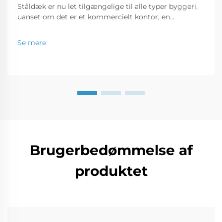
Ståldæk er nu let tilgængelige til alle typer byggeri,
uanset om det er et kommercielt kontor, en
detailbutik eller en boligejendom. I dette indlæg vil vi
drøfte, hvorfor bygninger lavet af ståldæk er et godt
Se mere
forretningsinvestering...
Brugerbedømmelse af
produktet