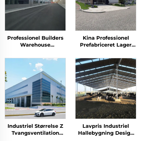
Professionel Builders
Kina Professionel
Warehouse
Prefabriceret Lager
Stålkonstruktion
Stålkonstruktion
Tagbjælker Ramme
Bygningsplaner
Staldbygning
Staldbygning
Industriel Størrelse Z
Lavpris Industriel
Tvangsventilation
Hallebygning Design
Hangar Industriel
Let Våningsstomme