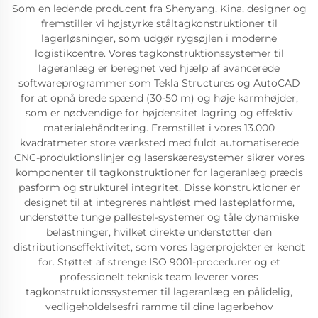
Som en ledende producent fra Shenyang, Kina, designer og
fremstiller vi højstyrke ståltagkonstruktioner til
lagerløsninger, som udgør rygsøjlen i moderne
logistikcentre. Vores tagkonstruktionssystemer til
lageranlæg er beregnet ved hjælp af avancerede
softwareprogrammer som Tekla Structures og AutoCAD
for at opnå brede spænd (30-50 m) og høje karmhøjder,
som er nødvendige for højdensitet lagring og effektiv
materialehåndtering. Fremstillet i vores 13.000
kvadratmeter store værksted med fuldt automatiserede
CNC-produktionslinjer og laserskæresystemer sikrer vores
komponenter til tagkonstruktioner for lageranlæg præcis
pasform og strukturel integritet. Disse konstruktioner er
designet til at integreres nahtløst med lasteplatforme,
understøtte tunge pallestel-systemer og tåle dynamiske
belastninger, hvilket direkte understøtter den
distributionseffektivitet, som vores lagerprojekter er kendt
for. Støttet af strenge ISO 9001-procedurer og et
professionelt teknisk team leverer vores
tagkonstruktionssystemer til lageranlæg en pålidelig,
vedligeholdelsesfri ramme til dine lagerbehov