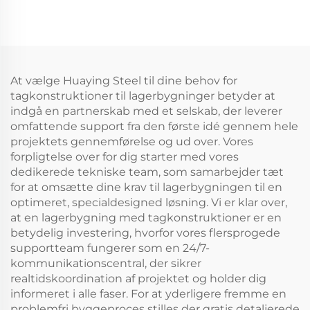
Stålworkshop Prefab
Pris Stalbygning
Metalbygninger
At vælge Huaying Steel til dine behov for
tagkonstruktioner til lagerbygninger betyder at
indgå en partnerskab med et selskab, der leverer
omfattende support fra den første idé gennem hele
projektets gennemførelse og ud over. Vores
forpligtelse over for dig starter med vores
dedikerede tekniske team, som samarbejder tæt
for at omsætte dine krav til lagerbygningen til en
optimeret, specialdesigned løsning. Vi er klar over,
at en lagerbygning med tagkonstruktioner er en
betydelig investering, hvorfor vores flersprogede
supportteam fungerer som en 24/7-
kommunikationscentral, der sikrer
realtidskoordination af projektet og holder dig
informeret i alle faser. For at yderligere fremme en
problemfri byggeproces stilles der gratis detaljerede