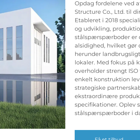
Opdag fordelene ved a
Structure Co., Ltd. til
Etableret i 2018 specia
og udvikling, produktio
stålspærspærboder er de
alsidighed, hvilket gør 
herunder landbrugsligt
lokaler. Med fokus på k
overholder strengt ISO 
enkelt konstruktion leve
strategiske partnerskab
ekstraordinære produkt
specifikationer. Oplev 
stålspærspærboder i d
Få et tilbud