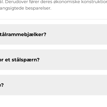
ål. Derudover fører deres økonomiske konstruktio
langsigtede besparelser.
 stålrammebjælker?
or et stålspærn?
e?