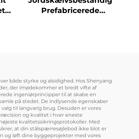
it
Jordskælvsbestandig
et
Prefabricerede
ng
Stålkonstruktioner
el
Flere Etager
ion
Skolesbyggeri
gning
Brandhæmmende
Stalbygning
æver både styrke og alsidighed. Hos Shenyang
boder, der imødekommer et bredt vifte af
rede ingeniørprincipper til at skabe en
og samle på stedet. De indlysende egenskaber
valg til langvarig brug. Desuden er vores
æcision og kvalitet i hver eneste
øjeste kvalitetssikringsprotokoller. Med
krer, at din stålspærresøjlebod ikke blot er
on og løft dine byggeprojekter med vores