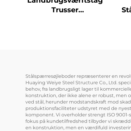
Landbrugsværftstag
Trusser
St
Lagerbygning I Metal
In
Til Staldbyggeri
Lage
Holdbar Stålbygning
Til Opbevaring
Stålspærresøjleboder repræsenterer en revol
Huaying Weiye Steel Structure Co., Ltd. specia
behov, fra landbrugsligt lager til kommercie
konstruktion, der ikke alene er robust, men 
ved stål, herunder modstandskraft mod skaded
produktionsfaciliteter udstyret med de nyest
komponent. Vi overholder strengt ISO 9001-st
fokus på kundetilfredshed tilbyder vi skrædde
en konstruktion, men en værdifuld investeri