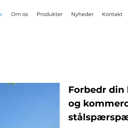
e
Om os
Produkter
Nyheder
Kontakt
Forbedr din
og kommerci
stålspærsp