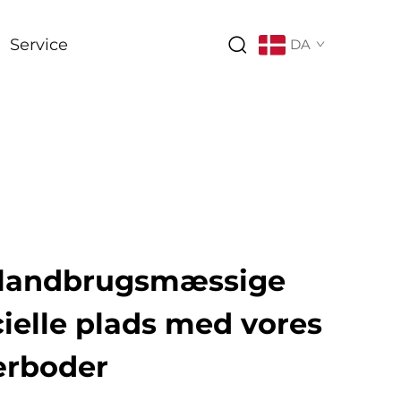
Service
DA
 landbrugsmæssige
elle plads med vores
ærboder