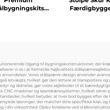
Premium
Stolpe Skur K
ålbygningskits
Færdigbygg
dustrikontor og
Lagerbygni
rbygninger Pris
Sandwichpan
Stålkonstrukt
Bygning Stålby
(4)
utionerende tilgang til bygningskonstruktioner, der kr
liserer vi os i at fremstille højkvalitets stålspærresøjle
lle anvendelser. Vores stålspærre-design anvender avance
også letvægts, hvilket gør den lettere at transportere 
yr og rådnelse, gør vores søjleboder til et bæredygtigt 
e CNC-maskiner og laserskæresystemer, hvilket sikrer pr
andarder, hvilket betyder, at hver bod bygges efter de h
rsyede løsninger, der matcher dine specifikke krav, og si
ng i din virksomhed. Oplev fordelene ved stålkonstrukti