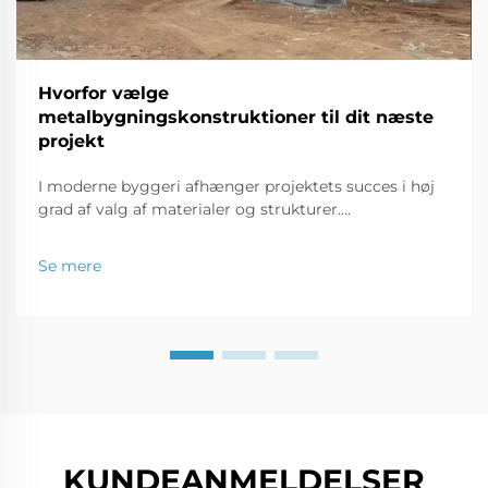
Hvorfor vælge
metalbygningskonstruktioner til dit næste
projekt
I moderne byggeri afhænger projektets succes i høj
grad af valg af materialer og strukturer.
Metalbygningsstrukturer er i dag en favorit til brug i
huse og endda i kommercielle lagre. Formålet med
Se mere
denne artikel er at fremhæve...
KUNDEANMELDELSER