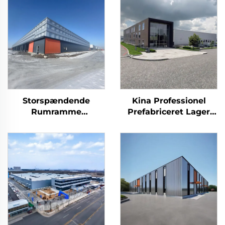
Storspændende
Kina Professionel
Rumramme
Prefabriceret Lager
Stålkonstruktion
Stålkonstruktion
Prefabrikeret
Bygningsplaner
Stålskelet Tagbjælker
Staldbygning
Lagerbygning I Metal