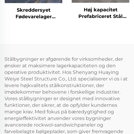
Høj kapacitet
Skreddersyet
Prefabriceret Stål
Fødevarelager
Værkstedsbygning
Prefabriceret
Struktur Lager
Værksted
Ramme Staldbygning
Prefabriceret
Stålskelet Lager
Metalbygning
Prefabriceret
Stålbygninger er afgørende for virksomheder, der
Staldbygning
ønsker at maksimere lagerkapaciteten og den
operative produktivitet. Hos Shenyang Huaying
Weiye Steel Structure Co., Ltd. specialiserer vi os i at
levere højkvalitets stålkonstruktioner, der
imødekommer behovene i forskellige industrier.
Vores stålbygninger er designet med innovative
funktioner, der sikrer, at de opfylder kundernes
mange krav. Med fokus på bæredygtighed og
energieffektivitet anvender vores bygninger
avancerede rockwol-sandwichpaneler og
farvebelagte bølgeplader, som giver fremragende