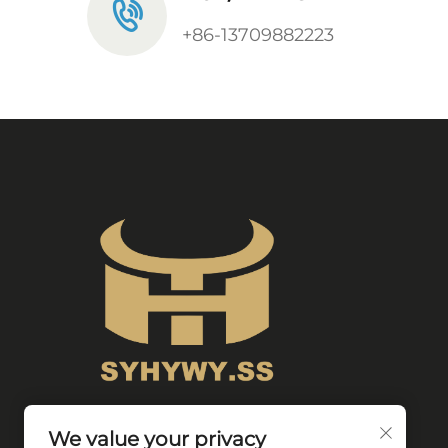
+86-13709882223
We value your privacy