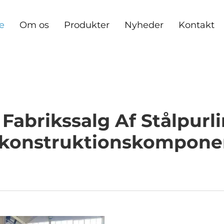
e
Om os
Produkter
Nyheder
Kontakt
abrikssalg Af Stålpurli
lkonstruktionskompone