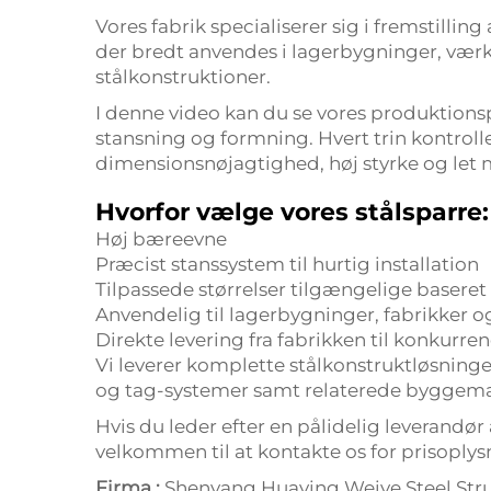
Vores fabrik specialiserer sig i fremstilling a
der bredt anvendes i lagerbygninger, værk
stålkonstruktioner.
I denne video kan du se vores produktion
stansning og formning. Hvert trin kontroller
dimensionsnøjagtighed, høj styrke og let 
Hvorfor vælge vores stålsparre:
Høj bæreevne
Præcist stanssystem til hurtig installation
Tilpassede størrelser tilgængelige basere
Anvendelig til lagerbygninger, fabrikker 
Direkte levering fra fabrikken til konkurre
Vi leverer komplette stålkonstruktløsning
og tag-systemer samt relaterede byggemat
Hvis du leder efter en pålidelig leverandør 
velkommen til at kontakte os for prisoplys
Firma :
Shenyang Huaying Weiye Steel Struc