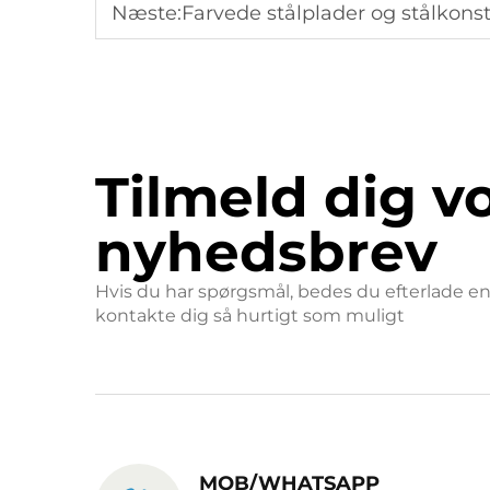
Næste:
Farvede stålplader og stålkons
Tilmeld dig v
nyhedsbrev
Hvis du har spørgsmål, bedes du efterlade en e
kontakte dig så hurtigt som muligt
MOB/WHATSAPP