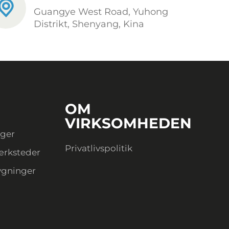
Guangye West Road, Yuhong
Distrikt, Shenyang, Kina
OM
VIRKSOMHEDEN
ager
Privatlivspolitik
ærksteder
ygninger