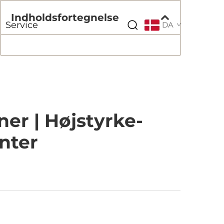
Indholdsfortegnelse
Service
DA
ner | Højstyrke-
nter