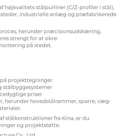
f højkvalitets stålpurliner (C/Z-profiler i stål),
steder, industrielle anlæg og præfabrikerede
sproces, herunder præcisionsudskæring,
es strengt for at sikre
montering på stedet.
t på projekttegninger
og stålbyggesystemer
ncedygtige priser
er, herunder hovedstålrammer, sparre, væg-
erialer.
af stålkonstruktioner fra Kina, er du
ninger og projektstøtte.
ture Co., Ltd.