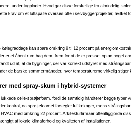
placeret under tagplader. Hvad gør disse forskellige fra almindelig is
tte krav om et luftspalte overses ofte i selvbyggerprojekter, hvilket f
kølegraddage kan spare omkring 8 til 12 procent på energiomkostninger
r der er et åbent rum bag dem, frem for at de er presset op ad noget a
t ud af, at de bygninger, der var korrekt udstyret med strålingsbarri
der de barske sommermåneder, hvor temperaturerne virkelig stiger kr
erer med spray-skum i hybrid-systemer
 lukkede celle-sprøjtefoam, fordi de samtidig håndterer begge typer 
r kontrol, da sprøjtefoamet forsegler luftlækager, mens strålingsbarr
 HVAC med omkring 22 procent. Arkitekturfirmaer offentliggjorde disse
ængigt af lokale klimaforhold og kvaliteten af installationen.