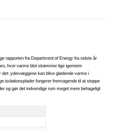
lge rapporten fra Department of Energy fra sidste år
k bro, hvor varme blot strømmer lige igennem
r det: ydervæggene kan blive glødende varme i
 isolationsplader fungerer fremragende til at stoppe
rader og gør det indvendige rum meget mere behageligt