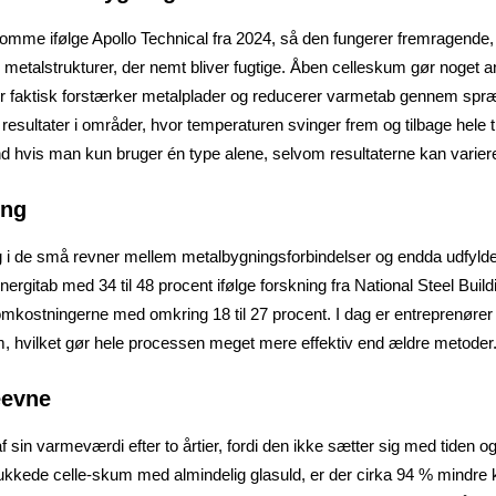
tomme ifølge Apollo Technical fra 2024, så den fungerer fremragende, 
metalstrukturer, der nemt bliver fugtige. Åben celleskum gør noget an
 der faktisk forstærker metalplader og reducerer varmetab gennem sp
 resultater i områder, hvor temperaturen svinger frem og tilbage hele 
hvis man kun bruger én type alene, selvom resultaterne kan variere 
ing
g i de små revner mellem metalbygningsforbindelser og endda udfyl
rgitab med 34 til 48 procent ifølge forskning fra National Steel Buildin
eomkostningerne med omkring 18 til 27 procent. I dag er entreprenører
, hvilket gør hele processen meget mere effektiv end ældre metoder
eevne
sin varmeværdi efter to årtier, fordi den ikke sætter sig med tiden og
r lukkede celle-skum med almindelig glasuld, er der cirka 94 % mindr