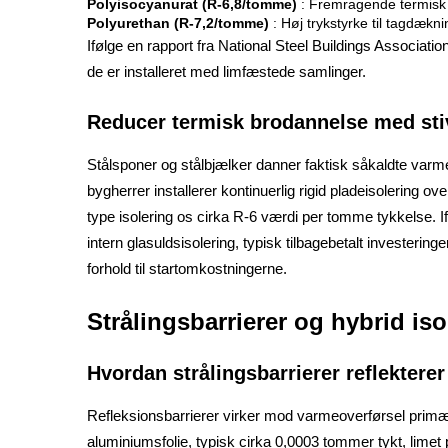
Polyisocyanurat (R-6,8/tomme)
: Fremragende termisk 
Polyurethan (R-7,2/tomme)
: Høj trykstyrke til tagdæk
Ifølge en rapport fra National Steel Buildings Associa
de er installeret med limfæstede samlinger.
Reducer termisk brodannelse med stiv
Stålsponer og stålbjælker danner faktisk såkaldte varmeb
bygherrer installerer kontinuerlig rigid pladeisolering
type isolering os cirka R-6 værdi per tomme tykkelse. 
intern glasuldsisolering, typisk tilbagebetalt investerin
forhold til startomkostningerne.
Strålingsbarrierer og hybrid is
Hvordan strålingsbarrierer reflektere
Refleksionsbarrierer virker mod varmeoverførsel primært,
aluminiumsfolie, typisk cirka 0,0003 tommer tykt, lime