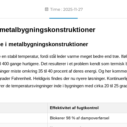
Time : 2025-11-27
i metalbygningskonstruktioner
ne i metalbygningskonstruktioner
en stabil temperatur, fordi stål leder varme meget bedre end træ. Ifø
il 400 gange hurtigere. Det resulterer i et problem kendt som termis
nger miste omkring 35 til 40 procent af deres energi. Og her komme
r Fahrenheit. Heldigvis findes der nu nyere løsninger. Kontinuerlige
ucerer de temperatursvingninger inde i bygningen med cirka 20 til 25 g
Effektivitet af fugtkontrol
Blokerer 98 % af dampoverførsel