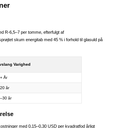
ner
ed R-6,5–7 per tomme, efterfulgt af
prøjtet skum energitab med 45 % i forhold til glasuld på
vslang Varighed
+ År
20 år
–30 år
relse
mkostninger med 0,15–0,30 USD per kvadratfod årligt