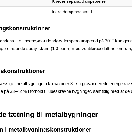
Kræver separat dampspærre
Indre dampmodstand
ingskonstruktioner
 kondens – et indendørs-udendørs temperaturspænd på 30°F kan genere
bremsende spray-skum (⁠1,0 perm) med ventilerede luftmellemrum,
skonstruktioner
ssige metalbygninger i klimazoner 3–7, og avancerede energikrav sti
se på 38–42 % i forhold til ubeskrevne bygninger, samtidig med at d
e tætning til metalbygninger
um i metalbygningskonstruktioner