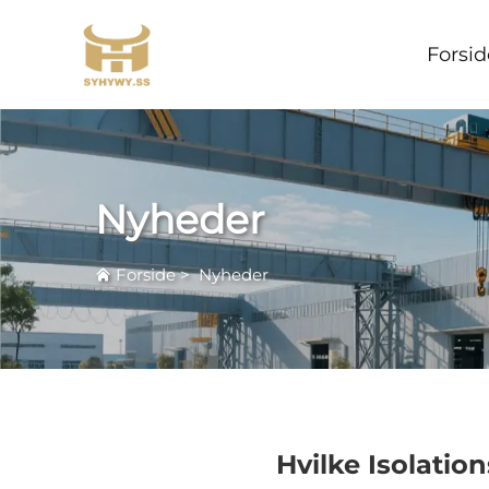
Forsid
Nyheder
Forside
>
Nyheder
Hvilke Isolatio