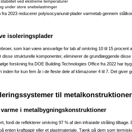
stabilitet ved ekstreme temperaturer
ning under store snebelastninger
tion fra 2023 reducerer polyisocyanurat-plader varmetab gennem stål
e isoleringsplader
roer, som kan være ansvarlige for tab af omkring 10 til 15 procent af 
 over disse strukturelle komponenter, eliminerer de grundlæggende dis
Ifølge forskning fra DOE Building Technologies Office fra 2022 har b
gen inden for kun fem år i de fleste dele af klimazoner 4 til 7. Det giv
oleringssystemer til metalkonstruktioner
r varme i metalbygningskonstruktioner
 fordi de reflekterer omkring 97 % af den infrarøde stråling tilbage.
t på enten kraftpapir eller et plastmateriale. Tænk på dem som termi