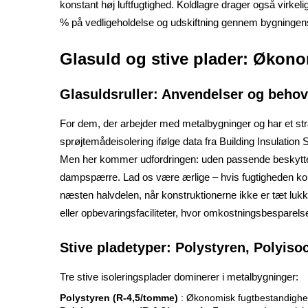
konstant høj luftfugtighed. Koldlagre drager også virkel
% på vedligeholdelse og udskiftning gennem bygningens
Glasuld og stive plader: Økono
Glasuldsruller: Anvendelser og beho
For dem, der arbejder med metalbygninger og har et stram
sprøjtemådeisolering ifølge data fra Building Insulation
Men her kommer udfordringen: uden passende beskyttelse 
dampspærre. Lad os være ærlige – hvis fugtigheden komm
næsten halvdelen, når konstruktionerne ikke er tæt lukk
eller opbevaringsfaciliteter, hvor omkostningsbesparelse
Stive pladetyper: Polystyren, Polyis
Tre stive isoleringsplader dominerer i metalbygninger:
Polystyren (R-4,5/tomme)
: Økonomisk fugtbestandighe