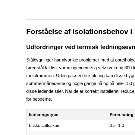
Forståelse af isolationsbehov 
Udfordringer ved termisk ledningsev
Stålbygninger har alvorlige problemer med at opretholde 
fører stål faktisk varme igennem sig selv omkring 300 t
metalrammen. Uden passende isolering kan disse bygni
sommermånederne og nogle gange nå op på hele 150 grade
disse ledende stier. Når de er korrekt installeret, red
for beboerne.
Isoleringstype
Perm-rating
Lukketcelleskum
0.5–1.0