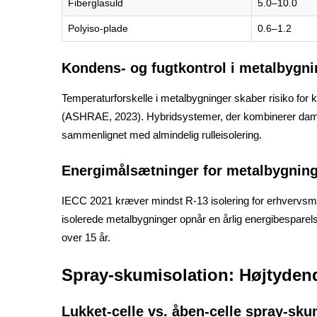
Fiberglasuld
5.0–10.0
Polyiso-plade
0.6–1.2
Kondens- og fugtkontrol i metalbygn
Temperaturforskelle i metalbygninger skaber risiko for
(ASHRAE, 2023). Hybridsystemer, der kombinerer damp
sammenlignet med almindelig rulleisolering.
Energimålsætninger for metalbygning
IECC 2021 kræver mindst R-13 isolering for erhvervsmæ
isolerede metalbygninger opnår en årlig energibesparel
over 15 år.
Spray-skumisolation: Højtydend
Lukket-celle vs. åben-celle spray-sk