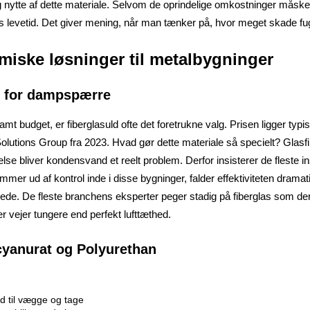
ig nytte af dette materiale. Selvom de oprindelige omkostninger måske
 levetid. Det giver mening, når man tænker på, hvor meget skade fug
miske løsninger til metalbygninger
v for dampspærre
t budget, er fiberglasuld ofte det foretrukne valg. Prisen ligger typi
 Solutions Group fra 2023. Hvad gør dette materiale så specielt? Glasf
bliver kondensvand et reelt problem. Derfor insisterer de fleste insta
er ud af kontrol inde i disse bygninger, falder effektiviteten dramat
ede. De fleste branchens eksperter peger stadig på fiberglas som deres
r vejer tungere end perfekt lufttæthed.
ocyanurat og Polyurethan
d til vægge og tage