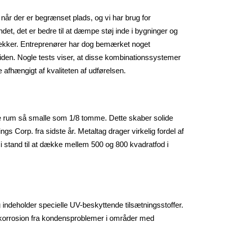
når der er begrænset plads, og vi har brug for
det, det er bedre til at dæmpe støj inde i bygninger og
rækker. Entreprenører har dog bemærket noget
tiden. Nogle tests viser, at disse kombinationssystemer
afhængigt af kvaliteten af udførelsen.
de rum så smalle som 1/8 tomme. Dette skaber solide
gs Corp. fra sidste år. Metaltag drager virkelig fordel af
 i stand til at dække mellem 500 og 800 kvadratfod i
.
 indeholder specielle UV-beskyttende tilsætningsstoffer.
e korrosion fra kondensproblemer i områder med