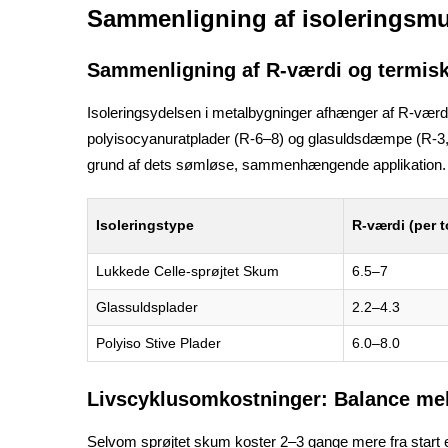
Sammenligning af isoleringsmu
Sammenligning af R-værdi og termis
Isoleringsydelsen i metalbygninger afhænger af R-værdi 
polyisocyanuratplader (R-6–8) og glasuldsdæmpe (R-3,2–4
grund af dets sømløse, sammenhængende applikation.
Isoleringstype
R-værdi (per 
Lukkede Celle-sprøjtet Skum
6.5–7
Glassuldsplader
2.2–4.3
Polyiso Stive Plader
6.0–8.0
Livscyklusomkostninger: Balance mell
Selvom sprøjtet skum koster 2–3 gange mere fra start e