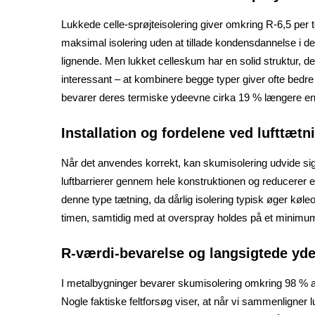
Lukkede celle-sprøjteisolering giver omkring R-6,5 per 
maksimal isolering uden at tillade kondensdannelse i de 
lignende. Men lukket celleskum har en solid struktur,
interessant – at kombinere begge typer giver ofte bedre
bevarer deres termiske ydeevne cirka 19 % længere end 
Installation og fordelene ved lufttætn
Når det anvendes korrekt, kan skumisolering udvide si
luftbarrierer gennem hele konstruktionen og reducerer ene
denne type tætning, da dårlig isolering typisk øger køl
timen, samtidig med at overspray holdes på et minimum
R-værdi-bevarelse og langsigtede yd
I metalbygninger bevarer skumisolering omkring 98 % af 
Nogle faktiske feltforsøg viser, at når vi sammenligne