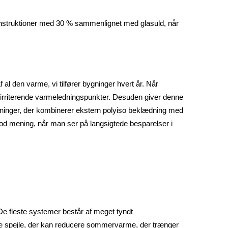
konstruktioner med 30 % sammenlignet med glasuld, når
al den varme, vi tilfører bygninger hvert år. Når
se irriterende varmeledningspunkter. Desuden giver denne
ygninger, der kombinerer ekstern polyiso beklædning med
er god mening, når man ser på langsigtede besparelser i
 De fleste systemer består af meget tyndt
ske spejle, der kan reducere sommervarme, der trænger