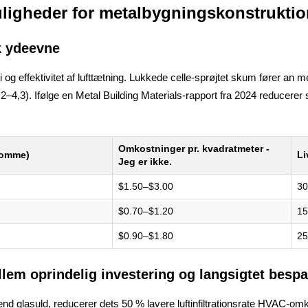
ligheder for metalbygningskonstruktio
k ydeevne
og effektivitet af lufttætning. Lukkede celle-sprøjtet skum fører an m
,3). Ifølge en Metal Building Materials-rapport fra 2024 reducerer s
Omkostninger pr. kvadratmeter -
tomme)
Li
Jeg er ikke.
$1.50–$3.00
30
$0.70–$1.20
15
$0.90–$1.80
25
em oprindelig investering og langsigtet bespa
nd glasuld, reducerer dets 50 % lavere luftinfiltrationsrate HVAC-o