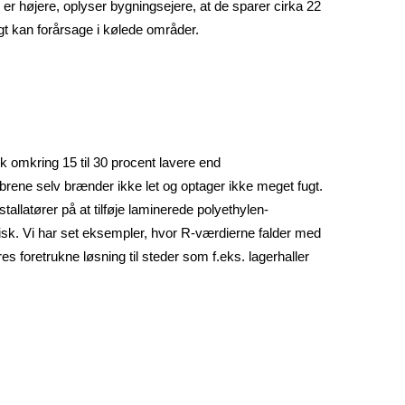
 er højere, oplyser bygningsejere, at de sparer cirka 22
t kan forårsage i kølede områder.
sk omkring 15 til 30 procent lavere end
ibrene selv brænder ikke let og optager ikke meget fugt.
llatører på at tilføje laminerede polyethylen-
isk. Vi har set eksempler, hvor R-værdierne falder med
 foretrukne løsning til steder som f.eks. lagerhaller