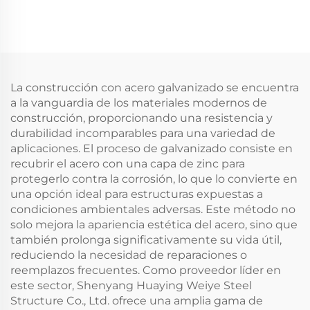
Armadura Espacial
de Acero para Hangar
Estructura de Acero
Fabricación de
Prefabricada Cerchas
Estructuras de Acero
de Techo de Acero
Edificio Industrial de
Estructuras Metálicas
Acero
para Almacenes
La construcción con acero galvanizado se encuentra
a la vanguardia de los materiales modernos de
construcción, proporcionando una resistencia y
durabilidad incomparables para una variedad de
aplicaciones. El proceso de galvanizado consiste en
recubrir el acero con una capa de zinc para
protegerlo contra la corrosión, lo que lo convierte en
una opción ideal para estructuras expuestas a
condiciones ambientales adversas. Este método no
solo mejora la apariencia estética del acero, sino que
también prolonga significativamente su vida útil,
reduciendo la necesidad de reparaciones o
reemplazos frecuentes. Como proveedor líder en
este sector, Shenyang Huaying Weiye Steel
Structure Co., Ltd. ofrece una amplia gama de