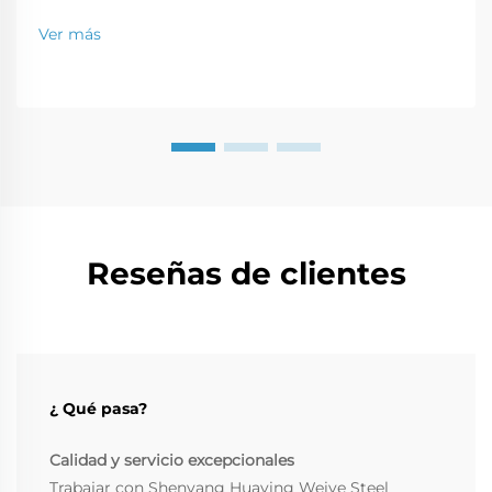
de materiales y estructuras. Las estructuras metálicas
ahora son favoritas para uso en casas e incluso en
Ver más
almacenes comerciales. El propósito de este artículo
es destacar...
Reseñas de clientes
¿ Qué pasa?
Calidad y servicio excepcionales
Trabajar con Shenyang Huaying Weiye Steel