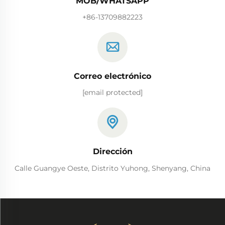
MOB/WHATSAPP
+86-13709882223
Correo electrónico
[email protected]
Dirección
Calle Guangye Oeste, Distrito Yuhong, Shenyang, China