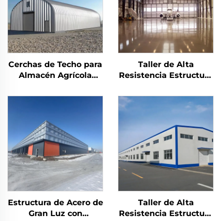
Cerchas de Techo para
Taller de Alta
Almacén Agrícola
Resistencia Estructura
Edificio de Almacén de
de Acero para Hangar
Metal Cobertizo de
Fabricación de
Acero Edificio de
Estructuras de Acero
Almacenamiento de
Edificio Industrial de
Acero Duradero
Acero
Estructura de Acero de
Taller de Alta
Gran Luz con
Resistencia Estructura