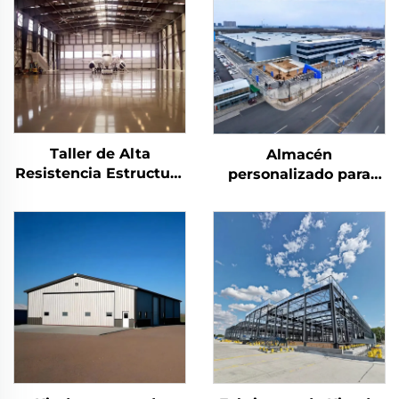
Taller de Alta
Almacén
Resistencia Estructura
personalizado para
de Acero para Hangar
alimentos, taller
Fabricación de
prefabricado, almacén
Estructuras de Acero
con estructura de
Edificio Industrial de
acero prefabricado,
Acero
edificio metálico
prefabricado, edificio
de acero prefabricado