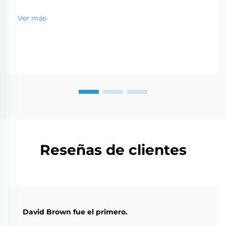
fuera del sitio y se envía al lugar en partes que pueden
ensamblarse como un rompecabezas. Este tipo
Ver más
moderno de construcción es una solución perfecta
para una...
Reseñas de clientes
David Brown fue el primero.