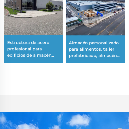
Estructura de acero
Almacén personalizado
profesional para
para alimentos, taller
edificios de almacén
prefabricado, almacén
prefabricados en China,
con estructura de acero
planos de estructura de
prefabricado, edificio
acero para edificios,
metálico prefabricado,
edificios de acero
edificio de acero
prefabricado