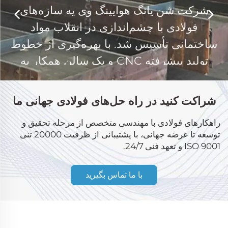
شرکت شن یانگ هوایینگ وی یه سازه‌های
فولادی با چشم‌اندازی در انقلاب مواد
ساختمانی تأسیس شد. با بهره‌گیری از خطوط
تولید پیشرفته CNC و یک سالن همکار به
وسعت 30,000 متر مربع، ما از سال اول
و
شروع به صادرات سازه‌های فولادی به آمریکا و
شراکت کنید در راه حل‌های فولادی جهانی ما
آلمان کردیم.
راهکارهای فولادی با مهندسی متخصص از مرحله تحقیق و
توسعه تا عرضه جهانی، با پشتیبانی از ظرفیت 20000 تنی
ISO 9001 و تعهد فنی 24/7.
با ما تماس بگیرید