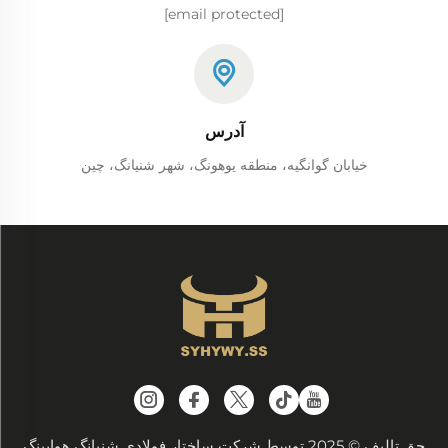
[email protected]
آدرس
خیابان گوانگیه، منطقه یوهونگ، شهر شنیانگ، چین
حق تالیف © 2025 توسط شرکت ساختار فولادی شنیانگ هوایینگ