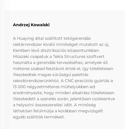
Andrzej Kowalski
A Huaying által szállított tetőgerendás
raktárrendszer kiváló minőséget mutatott az új,
Kentben lévő disztribúciós központunkban.
Műszaki csapatuk a Tekla Structures szoftvert
használta a gerendák tervezéséhez, amelyek 45
méteres szabad fesztávot értek el, így tökéletesen
illeszkedtek magas sűrűségű palettás
rakodórendszerünkhöz. A CNC-precíziós gyártás a
13 000 négyzetméteres műhelyükben azt
eredményezte, hogy minden alkatrész tökéletesen
illeszkedett a szerelés során, jelentősen csökkentve
a helyszíni összeszerelési időt. A minőség
láthatóan felülmúlja a korábban megvizsgált
egyéb szállítók termékeit.