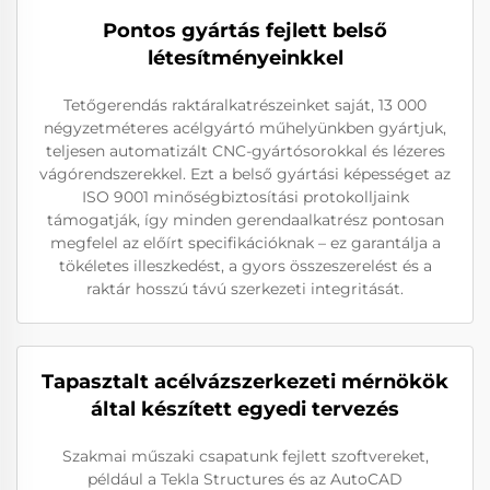
Pontos gyártás fejlett belső
létesítményeinkkel
Tetőgerendás raktáralkatrészeinket saját, 13 000
négyzetméteres acélgyártó műhelyünkben gyártjuk,
teljesen automatizált CNC-gyártósorokkal és lézeres
vágórendszerekkel. Ezt a belső gyártási képességet az
ISO 9001 minőségbiztosítási protokolljaink
támogatják, így minden gerendaalkatrész pontosan
megfelel az előírt specifikációknak – ez garantálja a
tökéletes illeszkedést, a gyors összeszerelést és a
raktár hosszú távú szerkezeti integritását.
Tapasztalt acélvázszerkezeti mérnökök
által készített egyedi tervezés
Szakmai műszaki csapatunk fejlett szoftvereket,
például a Tekla Structures és az AutoCAD