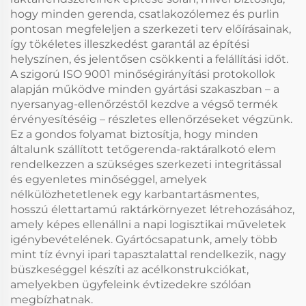
hogy minden gerenda, csatlakozólemez és purlin
pontosan megfeleljen a szerkezeti terv előírásainak,
így tökéletes illeszkedést garantál az építési
helyszínen, és jelentősen csökkenti a felállítási időt.
A szigorú ISO 9001 minőségirányítási protokollok
alapján működve minden gyártási szakaszban – a
nyersanyag-ellenőrzéstől kezdve a végső termék
érvényesítéséig – részletes ellenőrzéseket végzünk.
Ez a gondos folyamat biztosítja, hogy minden
általunk szállított tetőgerenda-raktáralkotó elem
rendelkezzen a szükséges szerkezeti integritással
és egyenletes minőséggel, amelyek
nélkülözhetetlenek egy karbantartásmentes,
hosszú élettartamú raktárkörnyezet létrehozásához,
amely képes ellenállni a napi logisztikai műveletek
igénybevételének. Gyártócsapatunk, amely több
mint tíz évnyi ipari tapasztalattal rendelkezik, nagy
büszkeséggel készíti az acélkonstrukciókat,
amelyekben ügyfeleink évtizedekre szólóan
megbízhatnak.