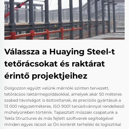
Válassza a Huaying Steel-t
tetőrácsokat és raktárat
érintő projektjeihez
Dolgozzon együtt velünk mérnöki szinten tervezett,
tetőrácsos raktármegoldásokkal, amelyek akár 50 méteres
szabad távolságot is biztosítanak, és precíziós gyártásuk a
13 000 négyzetméteres, ISO 9001 tanúsítvánnyal rendelkező
műhelyünkben történik. Tapasztalt műszaki csapatunk a
Tekla Structures és más fejlett szoftverek segítségével
minden egyes rácsot az Ön konkrét terhelési és logisztikai