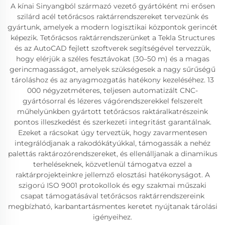
A kínai Sinyangból származó vezető gyártóként mi erősen
szilárd acél tetőrácsos raktárrendszereket tervezünk és
gyártunk, amelyek a modern logisztikai központok gerincét
képezik. Tetőrácsos raktárrendszerünket a Tekla Structures
és az AutoCAD fejlett szoftverek segítségével tervezzük,
hogy elérjük a széles fesztávokat (30–50 m) és a magas
gerincmagasságot, amelyek szükségesek a nagy sűrűségű
tároláshoz és az anyagmozgatás hatékony kezeléséhez. 13
000 négyzetméteres, teljesen automatizált CNC-
gyártósorral és lézeres vágórendszerekkel felszerelt
műhelyünkben gyártott tetőrácsos raktáralkatrészeink
pontos illeszkedést és szerkezeti integritást garantálnak.
Ezeket a rácsokat úgy terveztük, hogy zavarmentesen
integrálódjanak a rakodókátyúkkal, támogassák a nehéz
palettás raktározórendszereket, és ellenálljanak a dinamikus
terheléseknek, közvetlenül támogatva ezzel a
raktárprojekteinkre jellemző elosztási hatékonyságot. A
szigorú ISO 9001 protokollok és egy szakmai műszaki
csapat támogatásával tetőrácsos raktárrendszereink
megbízható, karbantartásmentes keretet nyújtanak tárolási
igényeihez.