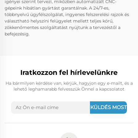
igényei szerint tervezi, miközben automatizált CNC-
gépeink hibátlan gyártást garantálnak. A 24/7-es,
többnyelvű ügyfélszolgálat, ingyenes felszerelési rajzok és
választható helyszíni felügyelet mellett teljes körű,
zökkenőmentes szolgáltatást nyújtunk a tervezéstől a
befejezésig.
Iratkozzon fel hírlevelünkre
Ha bármilyen kérdése van, kérjük, hagyjon egy e-mailt, és a
lehető leghamarabb felvesszük Önnel a kapcsolatot
KÜLDÉS MOST