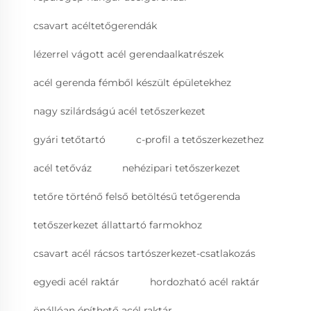
csavart acéltetőgerendák
lézerrel vágott acél gerendaalkatrészek
acél gerenda fémből készült épületekhez
nagy szilárdságú acél tetőszerkezet
gyári tetőtartó
c-profil a tetőszerkezethez
acél tetőváz
nehézipari tetőszerkezet
tetőre történő felső betöltésű tetőgerenda
tetőszerkezet állattartó farmokhoz
csavart acél rácsos tartószerkezet-csatlakozás
egyedi acél raktár
hordozható acél raktár
önállóan építhető acél raktár