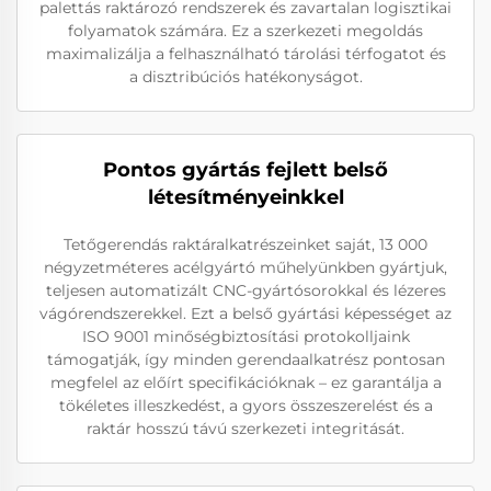
palettás raktározó rendszerek és zavartalan logisztikai
folyamatok számára. Ez a szerkezeti megoldás
maximalizálja a felhasználható tárolási térfogatot és
a disztribúciós hatékonyságot.
Pontos gyártás fejlett belső
létesítményeinkkel
Tetőgerendás raktáralkatrészeinket saját, 13 000
négyzetméteres acélgyártó műhelyünkben gyártjuk,
teljesen automatizált CNC-gyártósorokkal és lézeres
vágórendszerekkel. Ezt a belső gyártási képességet az
ISO 9001 minőségbiztosítási protokolljaink
támogatják, így minden gerendaalkatrész pontosan
megfelel az előírt specifikációknak – ez garantálja a
tökéletes illeszkedést, a gyors összeszerelést és a
raktár hosszú távú szerkezeti integritását.