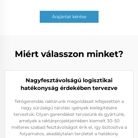
Árajánlat kérése
Miért válasszon minket?
Nagyfesztávolságú logisztikai
hatékonyság érdekében tervezve
Tetőgerendás raktárunk megoldásait kifejezetten a
nagy sűrűségű tárolási igények kielégítésére
terveztük. Olyan gerendákat tervezünk és gyártunk,
amelyek a raktárprojektjeinkben kiemelt 30–50
méteres szabad fesztávolságot érik el, így biztosítva a
folyamatos, akadálytalan területet a hatékony