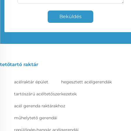
Beküldés
tetőtartó raktár
acélraktár épület
hegesztett acélgerendák
tartószárú acéltetőszerkezetek
acél gerenda raktárakhoz
műhelytető gerendái
repülőgép-hangár acélgerendái