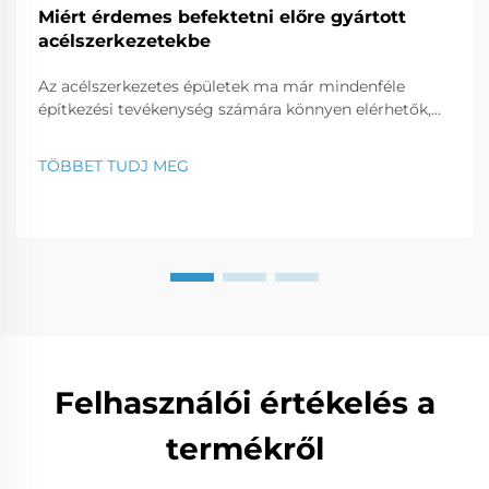
Miért érdemes befektetni előre gyártott
acélszerkezetekbe
Az acélszerkezetes épületek ma már mindenféle
építkezési tevékenység számára könnyen elérhetők,
legyen szó kereskedelmi irodáról, üzletről vagy
lakóingatlanról. Ebben a bejegyzésben megvizsgáljuk,
TÖBBET TUDJ MEG
miért számítanak az acélszerkezetes épületek
jövedelmező üzleti befektetésnek...
Felhasználói értékelés a
termékről