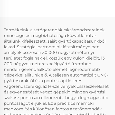
előregyártott
acélváz ára acélépület
fémszerkezetű
épületek
Termékeink, a tetőgerendák raktárrendszereinek
minősége és megbízhatósága közvetlenül az
általunk kifejlesztett, saját gyártókapacitásunkból
fakad. Stratégiai partnereink létesítményeiben –
amelyek összesen 30 000 négyzetméternyi
területet foglalnak el, köztük egy külön kijelölt, 13
000 négyzetméteres acélgyártó üzemben –
minden gerendaalkotó elemet legmodernebb
gépekkel állítunk elő. A teljesen automatizált CNC-
gyártósoroktól és a pontossági lézeres
vágórendszerekig, az H-szelvények összeszerelését
és egyenesítését végző gépekig minden gyártási
szakasz pontosan ellenőrzött, hogy a legmagasabb
pontosságot érjük el. Ez a precíziós mérnöki
megközelítés különösen fontos a tetőgerendák
raktárrendszereinek építése során, mivel biztosítja,