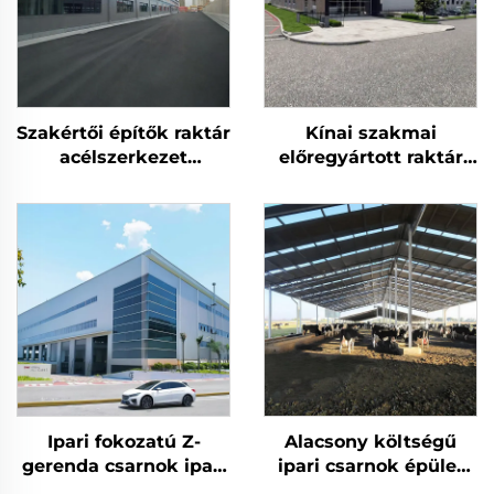
Szakértői építők raktár
Kínai szakmai
acélszerkezet
előregyártott raktár
tetőtartó keret
acél szerkezetű épület
acélépület
keret terv acélépület
Ipari fokozatú Z-
Alacsony költségű
gerenda csarnok ipari
ipari csarnok épület
acélműhely
tervezése könnyű