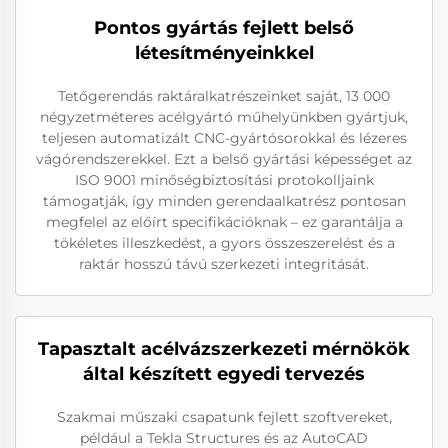
Pontos gyártás fejlett belső
létesítményeinkkel
Tetőgerendás raktáralkatrészeinket saját, 13 000
négyzetméteres acélgyártó műhelyünkben gyártjuk,
teljesen automatizált CNC-gyártósorokkal és lézeres
vágórendszerekkel. Ezt a belső gyártási képességet az
ISO 9001 minőségbiztosítási protokolljaink
támogatják, így minden gerendaalkatrész pontosan
megfelel az előírt specifikációknak – ez garantálja a
tökéletes illeszkedést, a gyors összeszerelést és a
raktár hosszú távú szerkezeti integritását.
Tapasztalt acélvázszerkezeti mérnökök
által készített egyedi tervezés
Szakmai műszaki csapatunk fejlett szoftvereket,
például a Tekla Structures és az AutoCAD