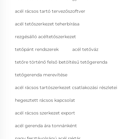
acél rácsos tartó tervezőszoftver
acél tetőszerkezet teherbírása
rezgésálló acéltetőszerkezet
tetőpánt rendszerek
acél tetőváz
tetőre történő felső betöltésű tetőgerenda
tetőgerenda merevítése
acél rácsos tartószerkezet csatlakozási részletei
hegesztett rácsos kapcsolat
acél rácsos szerkezet export
acél gerenda ára tonnánként
nagy fesztávolságú acél raktár