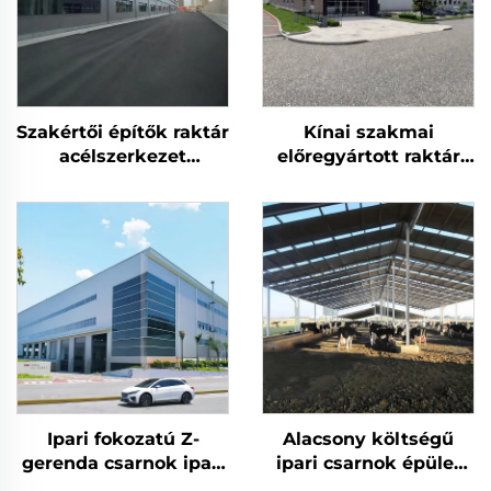
Szakértői építők raktár
Kínai szakmai
acélszerkezet
előregyártott raktár
tetőtartó keret
acél szerkezetű épület
acélépület
keret terv acélépület
Ipari fokozatú Z-
Alacsony költségű
gerenda csarnok ipari
ipari csarnok épület
acélműhely
tervezése könnyű