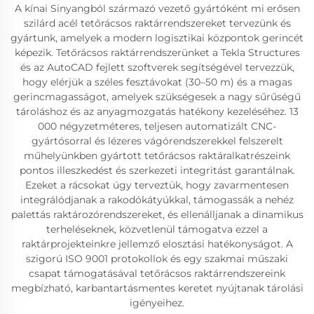
A kínai Sinyangból származó vezető gyártóként mi erősen
szilárd acél tetőrácsos raktárrendszereket tervezünk és
gyártunk, amelyek a modern logisztikai központok gerincét
képezik. Tetőrácsos raktárrendszerünket a Tekla Structures
és az AutoCAD fejlett szoftverek segítségével tervezzük,
hogy elérjük a széles fesztávokat (30–50 m) és a magas
gerincmagasságot, amelyek szükségesek a nagy sűrűségű
tároláshoz és az anyagmozgatás hatékony kezeléséhez. 13
000 négyzetméteres, teljesen automatizált CNC-
gyártósorral és lézeres vágórendszerekkel felszerelt
műhelyünkben gyártott tetőrácsos raktáralkatrészeink
pontos illeszkedést és szerkezeti integritást garantálnak.
Ezeket a rácsokat úgy terveztük, hogy zavarmentesen
integrálódjanak a rakodókátyúkkal, támogassák a nehéz
palettás raktározórendszereket, és ellenálljanak a dinamikus
terheléseknek, közvetlenül támogatva ezzel a
raktárprojekteinkre jellemző elosztási hatékonyságot. A
szigorú ISO 9001 protokollok és egy szakmai műszaki
csapat támogatásával tetőrácsos raktárrendszereink
megbízható, karbantartásmentes keretet nyújtanak tárolási
igényeihez.