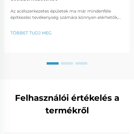
Az acélszerkezetes épületek ma már mindenféle
építkezési tevékenység számára könnyen elérhetők,
legyen szó kereskedelmi irodáról, üzletről vagy
lakóingatlanról. Ebben a bejegyzésben megvizsgáljuk,
TÖBBET TUDJ MEG
miért számítanak az acélszerkezetes épületek
jövedelmező üzleti befektetésnek...
Felhasználói értékelés a
termékről