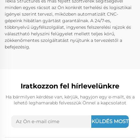
Tekla Structures és más fejlett szoftverek segítségével
minden egyes rácsot az Ön konkrét terhelési és logisztikai
igényei szerint tervezi, miközben automatizált CNC-
gépeink hibátlan gyártást garantálnak. A 24/7-es,
többnyelvű ügyfélszolgálat, ingyenes felszerelési rajzok és
választható helyszíni felügyelet mellett teljes körű,
zökkenőmentes szolgáltatást nyújtunk a tervezéstől a
befejezésig.
Iratkozzon fel hírlevelünkre
Ha bármilyen kérdése van, kérjük, hagyjon egy e-mailt, és a
lehető leghamarabb felvesszük Önnel a kapcsolatot
KÜLDÉS MOST