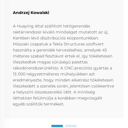
Andrzej Kowalski
A Huaying által szállított tetőgerendás
raktárrendszer kiváló minőséget mutatott az új,
Kentben lévő disztribúciós központunkban.
Műszaki csapatuk a Tekla Structures szoftvert
használta a gerendák tervezéséhez, amelyek 45
méteres szabad fesztávot értek el, így tökéletesen
illeszkedtek magas sűrűségű palettás
rakodórendszerünkhöz. A CNC-precíziós gyártás a
13 000 négyzetméteres műhelyükben azt
eredményezte, hogy minden alkatrész tökéletesen
illeszkedett a szerelés során, jelentősen csökkentve
a helyszíni összeszerelési időt. A minőség
láthatóan felülmúlja a korábban megvizsgált
egyéb szállítók termékeit.