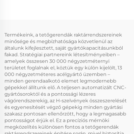
előregyártott
acélváz ára acélépület
fémszerkezetű
épületek
Termékeink, a tetőgerendák raktárrendszereinek
minősége és megbízhatósága közvetlenül az
általunk kifejlesztett, saját gyártókapacitásunkból
fakad. Stratégiai partnereink létesítményeiben –
amelyek összesen 30 000 négyzetméternyi
területet foglalnak el, köztük egy külön kijelölt, 13
000 négyzetméteres acélgyártó üzemben –
minden gerendaalkotó elemet legmodernebb
gépekkel állítunk elő. A teljesen automatizált CNC-
gyártósoroktól és a pontossági lézeres
vágórendszerekig, az H-szelvények összeszerelését
és egyenesítését végző gépekig minden gyártási
szakasz pontosan ellenőrzött, hogy a legmagasabb
pontosságot érjük el. Ez a precíziós mérnöki
megközelítés különösen fontos a tetőgerendák
raktárrendszereinek építése során, mivel biztosítja,