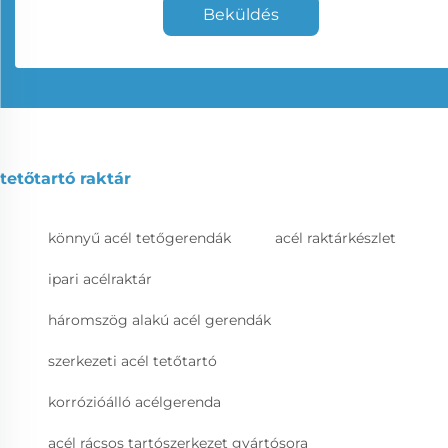
Beküldés
tetőtartó raktár
könnyű acél tetőgerendák
acél raktárkészlet
ipari acélraktár
háromszög alakú acél gerendák
szerkezeti acél tetőtartó
korrózióálló acélgerenda
acél rácsos tartószerkezet gyártósora