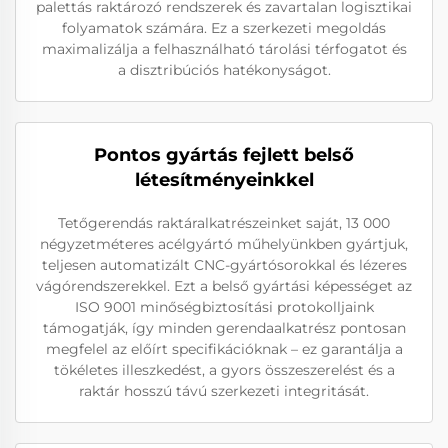
palettás raktározó rendszerek és zavartalan logisztikai
folyamatok számára. Ez a szerkezeti megoldás
maximalizálja a felhasználható tárolási térfogatot és
a disztribúciós hatékonyságot.
Pontos gyártás fejlett belső
létesítményeinkkel
Tetőgerendás raktáralkatrészeinket saját, 13 000
négyzetméteres acélgyártó műhelyünkben gyártjuk,
teljesen automatizált CNC-gyártósorokkal és lézeres
vágórendszerekkel. Ezt a belső gyártási képességet az
ISO 9001 minőségbiztosítási protokolljaink
támogatják, így minden gerendaalkatrész pontosan
megfelel az előírt specifikációknak – ez garantálja a
tökéletes illeszkedést, a gyors összeszerelést és a
raktár hosszú távú szerkezeti integritását.