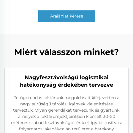
Árajánlat kérése
Miért válasszon minket?
Nagyfesztávolságú logisztikai
hatékonyság érdekében tervezve
Tetőgerendás raktárunk megoldásait kifejezetten a
nagy sűrűségű tárolási igények kielégítésére
terveztük. Olyan gerendákat tervezünk és gyártunk,
amelyek a raktárprojektjeinkben kiemelt 30–50
méteres szabad fesztávolságot érik el, így biztosítva a
folyamatos, akadálytalan területet a hatékony