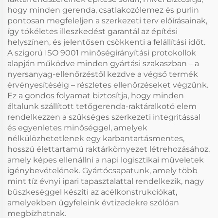
hogy minden gerenda, csatlakozólemez és purlin
pontosan megfeleljen a szerkezeti terv előírásainak,
így tökéletes illeszkedést garantál az építési
helyszínen, és jelentősen csökkenti a felállítási időt.
A szigorú ISO 9001 minőségirányítási protokollok
alapján működve minden gyártási szakaszban – a
nyersanyag-ellenőrzéstől kezdve a végső termék
érvényesítéséig – részletes ellenőrzéseket végzünk.
Ez a gondos folyamat biztosítja, hogy minden
általunk szállított tetőgerenda-raktáralkotó elem
rendelkezzen a szükséges szerkezeti integritással
és egyenletes minőséggel, amelyek
nélkülözhetetlenek egy karbantartásmentes,
hosszú élettartamú raktárkörnyezet létrehozásához,
amely képes ellenállni a napi logisztikai műveletek
igénybevételének. Gyártócsapatunk, amely több
mint tíz évnyi ipari tapasztalattal rendelkezik, nagy
büszkeséggel készíti az acélkonstrukciókat,
amelyekben ügyfeleink évtizedekre szólóan
megbízhatnak.