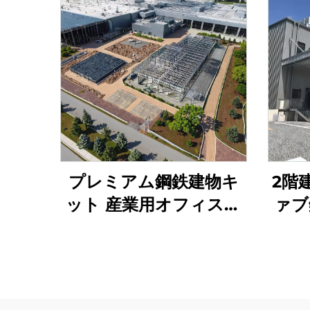
プレミアム鋼鉄建物キ
2階
ット 産業用オフィスお
ァブ
よび倉庫用鋼鉄建物のコ
建物
スト