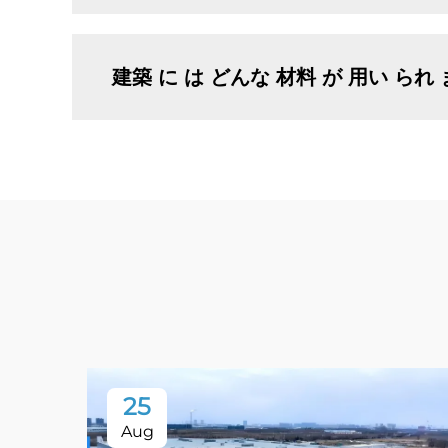
建築 に は どんな 材料 が 用い られ 
25
Aug