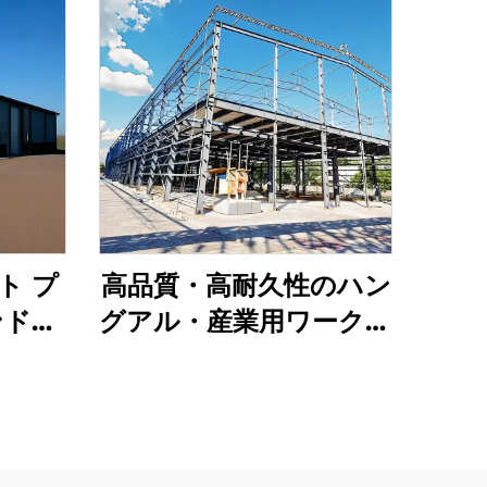
ト プ
高品質・高耐久性のハン
ンドイ
グアル・産業用ワークシ
建物
ョップ・倉庫 プレファ
ブリケート製スチール
建物