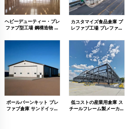
ヘビーデューティー・プレ
カスタマイズ食品倉庫 プ
ファブ型工場 鋼構造物 ハ
レファブ工場 プレファブ
ンガー 鋼製架構ビルドゥ
鋼製フレーム倉庫 金属構
ング 鋼材建築物
造ビルドゥング プレファ
ブ鋼材建築物
ポールバーンキット プレ
低コストの産業用倉庫 ス
ファブ倉庫 サンドイッチ
チールフレーム製メーカー
パネル鋼構造建物 鋼鉄建
用キット 販売用スチール
物
建物