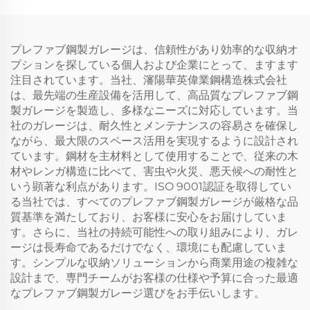
プレファブ鋼製ガレージは、信頼性があり効率的な収納オ
プションを探している個人および企業にとって、ますます
注目されています。当社、瀋陽華英偉業鋼構造株式会社
は、最先端の生産設備を活用して、高品質なプレファブ鋼
製ガレージを製造し、多様なニーズに対応しています。当
社のガレージは、耐久性とメンテナンスの容易さを確保し
ながら、最大限のスペース活用を実現するように設計され
ています。鋼材を主材料として使用することで、従来の木
材やレンガ構造に比べて、害虫や火災、悪天候への耐性と
いう顕著な利点があります。ISO 9001認証を取得してい
る当社では、すべてのプレファブ鋼製ガレージが厳格な品
質基準を満たしており、お客様に安心をお届けしていま
す。さらに、当社の持続可能性への取り組みにより、ガレ
ージは長寿命であるだけでなく、環境にも配慮していま
す。シンプルな収納ソリューションから商業用途の複雑な
設計まで、専門チームがお客様の仕様や予算に合った最適
なプレファブ鋼製ガレージ選びをお手伝いします。