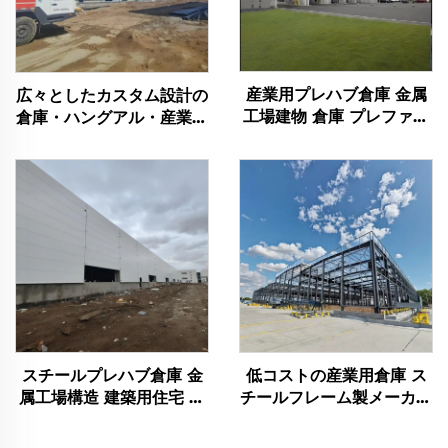
産業用プレハブ倉庫 金属
広々としたカスタム設計の
工場建物 倉庫 プレファブ
倉庫・ハングアル・産業用
サンドイッチパネルハウス
施設（フランス国内） ス
スチール建物
チール製建物
スチールプレハブ倉庫 金
低コストの産業用倉庫 ス
属工場構造 建築用住宅 窓
チールフレーム製メーカー
枠 アルミニウム スチール
用キット 販売用スチール
建物
建物