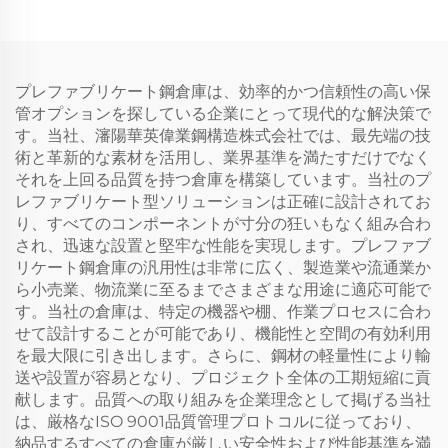
プレファブリケート鋼倉庫は、効率的かつ信頼性の高い保
管オプションを探している企業にとって現代的な解決策で
す。当社、瀋陽華英偉業鋼構造株式会社では、最先端の技
術と革新的な素材を活用し、業界基準を満たすだけでなく
それを上回る品質を持つ倉庫を構築しています。当社のプ
レファブリケート型ソリューションは正確に設計されてお
り、すべてのコンポーネントが寸分の狂いもなく組み合わ
され、迅速な設置と堅牢な性能を実現します。プレファブ
リケート鋼倉庫の汎用性は非常に広く、製造業や流通業か
ら小売業、物流業に至るまでさまざまな用途に適応可能で
す。当社の倉庫は、特定の機器や棚、作業プロセスに合わ
せて設計することが可能であり、機能性と空間の有効利用
を最大限に引き出します。さらに、鋼材の軽量性により輸
送や設置が容易となり、プロジェクト全体の工期短縮に貢
献します。品質への取り組みを企業理念として掲げる当社
は、厳格なISO 9001品質管理プロトコルに従っており、
納品するすべての倉庫が厳しい安全性および性能基準を満