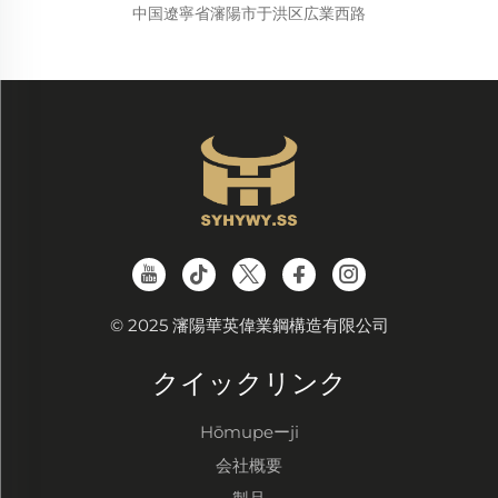
中国遼寧省瀋陽市于洪区広業西路
© 2025 瀋陽華英偉業鋼構造有限公司
クイックリンク
Hōmupeーji
会社概要