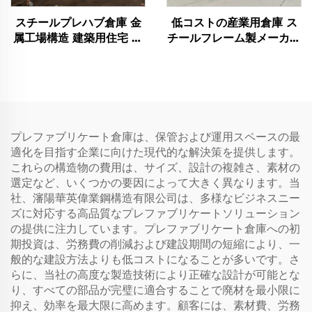
スチールプレハブ倉庫 金
低コストの産業用倉庫 ス
属工場構造 建築用住宅 窓
チールフレーム製メーカー
枠 アルミニウム スチール
用キット 販売用スチール
建物
建物
プレファブリケート倉庫は、保管および運用スペースの最
適化を目指す企業に向けた現代的な解決策を提供します。
これらの構造物の費用は、サイズ、設計の複雑さ、素材の
選定など、いくつかの要因によって大きく異なります。当
社、瀋陽華英偉業鋼構造有限公司は、多様なビジネスニー
ズに対応する高品質なプレファブリケートソリューション
の提供に注力しています。プレファブリケート倉庫への初
期投資は、労務費の削減および建設期間の短縮により、一
般的な建設方法よりも低コストになることが多いです。さ
らに、当社の高度な製造技術により正確な設計が可能とな
り、すべての部品が完璧に適合することで廃材を最小限に
抑え、効率を最大限に高めます。顧客には、素材費、労務