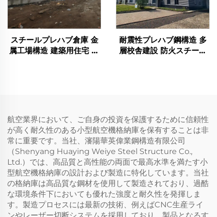
スチールプレハブ倉庫 金
耐震性プレハブ鋼構造 多
属工場構造 建築用住宅 窓
層校舎建設 防火スチール
枠 アルミニウム スチール
建物
建物
航空業界において、ご自身の投資を保護するために信頼性
が高く耐久性のある小型航空機格納庫を保有することは非
常に重要です。当社、瀋陽華英偉業鋼構造有限公司
（Shenyang Huaying Weiye Steel Structure Co.,
Ltd.）では、高品質と高性能の両面で最高水準を満たす小
型航空機格納庫の設計および製造に特化しています。当社
の格納庫は高品質な鋼材を使用して製造されており、過酷
な環境条件下においても優れた強度と耐久性を発揮しま
す。製造プロセスには最新の技術、例えばCNC生産ライ
ンやレーザー切断システムを採用しており、製品となるす