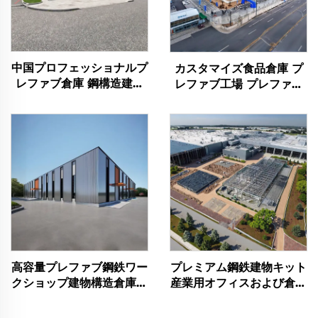
中国プロフェッショナルプ
カスタマイズ食品倉庫 プ
レファブ倉庫 鋼構造建築
レファブ工場 プレファブ
フレーム計画 鋼材建築物
鋼製フレーム倉庫 金属構
造ビルドゥング プレファ
ブ鋼材建築物
高容量プレファブ鋼鉄ワー
プレミアム鋼鉄建物キット
クショップ建物構造倉庫フ
産業用オフィスおよび倉庫
レーム鋼鉄建物
用鋼鉄建物のコスト