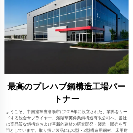
最高のプレハブ鋼構造工場パー
トナー
ようこそ、中国遼寧省瀋陽市に2018年に設立された、業界をリー
ドする総合サプライヤー、瀋陽華英偉業鋼構造有限公司へ。当社
は高品質な鋼構造および革新的建材の研究開発・製造・販売を専
門としています。取り扱い製品にはC型・Z型構造用鋼材、床用耐