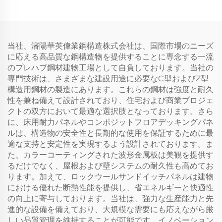
当社、瀋陽華英偉業鋼構造株式会社は、国際市場のニーズ
に応える高品質な鋼構造物を提供することに専念する一流
のプレハブ鋼材建物工場として自負しております。当社の
専門技術は、さまざまな建設用途に必要なC型およびZ型
構造用鋼材の製造にあります。これらの鋼材は強度と耐久
性を兼ね備えて設計されており、住宅および商業プロジェ
クトの双方において最適な選択肢となっております。さら
に、床用耐力パネルやコンポジットフロアデッキングパネ
ルは、構造物の安全性と長期的な使用を保証するために最
適な支持と安定性を実現するよう設計されております。ま
た、カラーコーティングされた波形金属板は美観を提供す
るだけでなく、屋根および壁システムの耐久性も高めてお
ります。加えて、ロックウールサンドイッチパネルは建物
における優れた断熱性能を提供し、省エネルギーと快適性
の向上に寄与しております。当社は、強力な生産能力と先
進的な設備を備えており、大規模な需要にも応えながら厳
しい品質管理を維持することが可能です。イノベーション