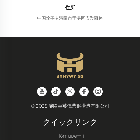
住所
中国遼寧省瀋陽市于洪区広業西路
© 2025 瀋陽華英偉業鋼構造有限公司
クイックリンク
Hōmupeーji