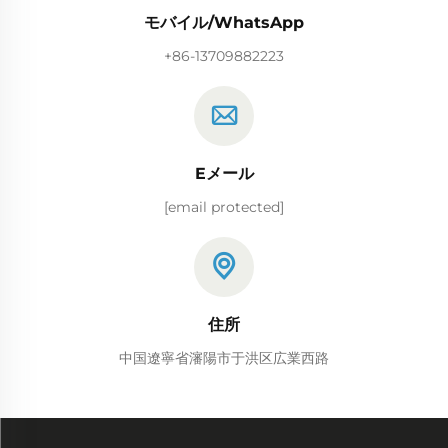
モバイル/WhatsApp
+86-13709882223
Eメール
[email protected]
住所
中国遼寧省瀋陽市于洪区広業西路