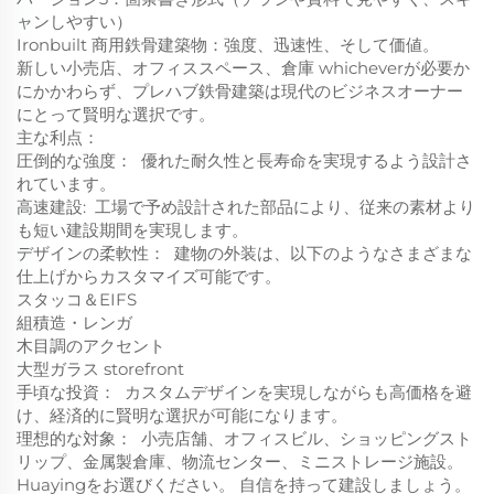
ャンしやすい）
Ironbuilt 商用鉄骨建築物：強度、迅速性、そして価値。
新しい小売店、オフィススペース、倉庫 whicheverが必要か
にかかわらず、プレハブ鉄骨建築は現代のビジネスオーナー
にとって賢明な選択です。
主な利点：
圧倒的な強度：
​
優れた耐久性と長寿命を実現するよう設計さ
れています。
高速建設:
​
工場で予め設計された部品により、従来の素材より
も短い建設期間を実現します。
デザインの柔軟性：
​
建物の外装は、以下のようなさまざまな
仕上げからカスタマイズ可能です。
スタッコ＆EIFS
組積造・レンガ
木目調のアクセント
大型ガラス storefront
手頃な投資：
​
カスタムデザインを実現しながらも高価格を避
け、経済的に賢明な選択が可能になります。
理想的な対象：
​
小売店舗、オフィスビル、ショッピングスト
リップ、金属製倉庫、物流センター、ミニストレージ施設。
Huayingをお選びください。
自信を持って建設しましょう。