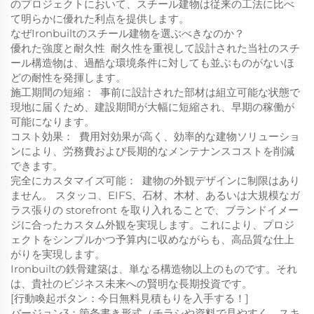
のプロジェクトにおいて、スチール建物は従来の工法に比べ
て明らかに優れた利点を提供します。
なぜIronbuiltのスチール建物を選ぶべきなのか？
優れた強度と耐久性
​
耐久性を重視して設計された当社のスチ
ール構造物は、過酷な環境条件に対しても並ぶものがないほ
どの耐性を発揮します。
施工期間の短縮：
​
事前に設計された部材は組立可能な状態で
現地に届くため、建設期間が大幅に短縮され、早期の稼働が
可能になります。
コスト効果：
​
費用対効果が高く、効率的な建物ソリューショ
ンにより、労務費および長期的なメンテナンスコストを削減
できます。
完全にカスタマイズ可能：
​
建物の外観デザインに制限はあり
ません。
スタッコ、EIFS、石材、木材、あるいは大規模なガ
ラス張りの storefront を取り入れることで、ブランドイメー
ジに合ったカスタム外観を実現します。これにより、プロジ
ェクトをシンプルかつ予算内に収めながらも、高品質な仕上
がりを実現します。
Ironbuiltの鉄骨建築は、単なる構造物以上のものです。それ
は、貴社のビジネス未来への賢明な長期投資です。
[行動喚起ボタン：今日無料見積もりを入手する！]
バージョン3：箇条書き形式（チラシや資料で見やすく、スキ