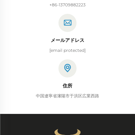
+86-13709882223
メールアドレス
[email protected]
住所
中国遼寧省瀋陽市于洪区広業西路