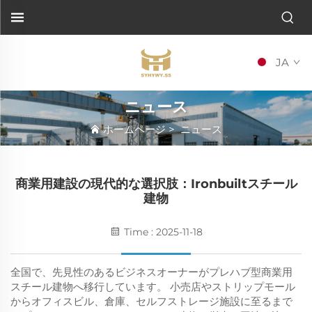
JA
ニュース
ホームページ
>
ニュース
商業用建設の現代的な選択肢：Ironbuiltスチール
建物
Time : 2025-11-18
全国で、先見性のあるビジネスオーナーがプレハブ型商業用
スチール建物へ移行しています。
小売店やストリップモール
からオフィスビル、倉庫、セルフストレージ施設に至るまで