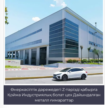
Өнеркәсіптік дәрежедегі Z-тәрізді қабырға
Қойма Индустриялық болат цех Дайындалған
металл ғимараттар