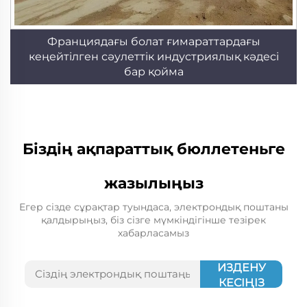
Франциядағы болат ғимараттардағы
кеңейтілген сәулеттік индустриялық кәдесі
бар қойма
Біздің ақпараттық бюллетеньге
жазылыңыз
Егер сізде сұрақтар туындаса, электрондық поштаны
қалдырыңыз, біз сізге мүмкіндігінше тезірек
хабарласамыз
ИЗДЕНУ
КЕСІҢІЗ