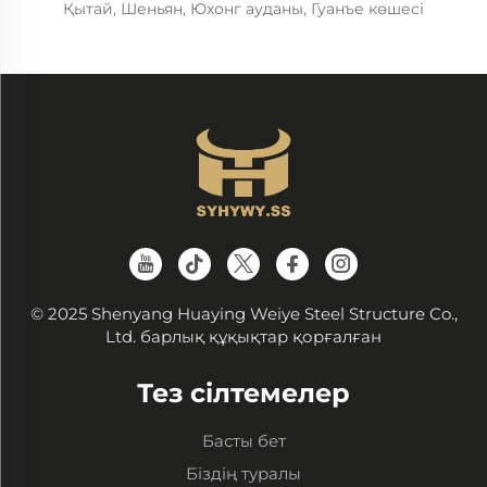
Қытай, Шеньян, Юхонг ауданы, Гуанъе көшесі
© 2025 Shenyang Huaying Weiye Steel Structure Co.,
Ltd. барлық құқықтар қорғалған
Тез сілтемелер
Басты бет
Біздің туралы