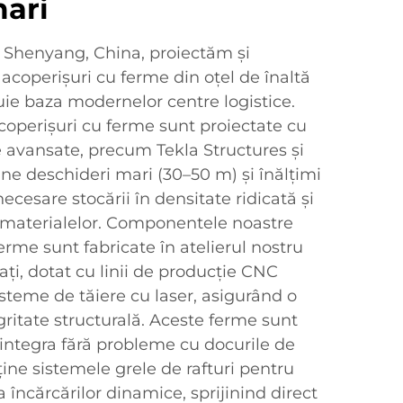
mari
n Shenyang, China, proiectăm și
 acoperișuri cu ferme din oțel de înaltă
tuie baza modernelor centre logistice.
coperișuri cu ferme sunt proiectate cu
 avansate, precum Tekla Structures și
ne deschideri mari (30–50 m) și înălțimi
necesare stocării în densitate ridicată și
a materialelor. Componentele noastre
erme sunt fabricate în atelierul nostru
ați, dotat cu linii de producție CNC
steme de tăiere cu laser, asigurând o
egritate structurală. Aceste ferme sunt
integra fără probleme cu docurile de
ține sistemele grele de rafturi pentru
ta încărcărilor dinamice, sprijinind direct