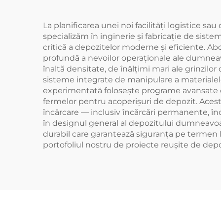
La planificarea unei noi facilități logistice s
specializăm în inginerie și fabricație de sis
critică a depozitelor moderne și eficiente. A
profundă a nevoilor operaționale ale dumneavo
înaltă densitate, de înălțimi mari ale grinzil
sisteme integrate de manipulare a materialelo
experimentată folosește programe avansate de 
fermelor pentru acoperișuri de depozit. Acest
încărcare — inclusiv încărcări permanente, înc
în designul general al depozitului dumneavoast
durabil care garantează siguranța pe termen 
portofoliul nostru de proiecte reușite de depoz