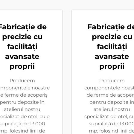
Fabricație de
Fabricație d
precizie cu
precizie cu
facilități
facilități
avansate
avansate
proprii
proprii
Producem
Producem
mponentele noastre
componentele noast
e ferme de acoperiș
de ferme de acoper
pentru depozite în
pentru depozite î
atelierul nostru
atelierul nostru
ecializat de oțel, cu o
specializat de oțel, c
suprafață de 13.000
suprafață de 13.00
mp, folosind linii de
mp, folosind linii d