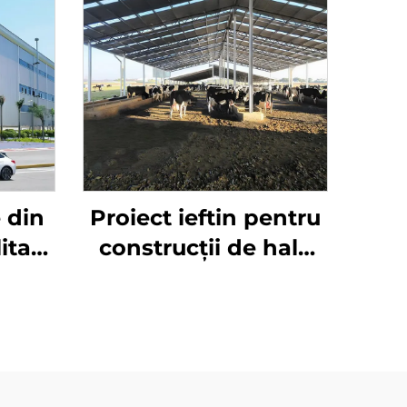
 din
Proiect ieftin pentru
litate
construcții de hale
ar
industriale Sistem de
r din
cadre din oțel de
ate
grosime redusă Preț
alice
construcție din oțel