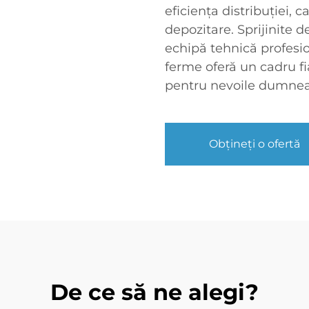
eficiența distribuției, 
depozitare. Sprijinite d
echipă tehnică profesio
ferme oferă un cadru fia
pentru nevoile dumnea
Obțineți o ofertă
De ce să ne alegi?