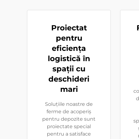
Proiectat
pentru
eficiența
logistică în
spații cu
deschideri
mari
co
d
Soluțiile noastre de
ferme de acoperiș
pentru depozite sunt
sp
proiectate special
pentru a satisface