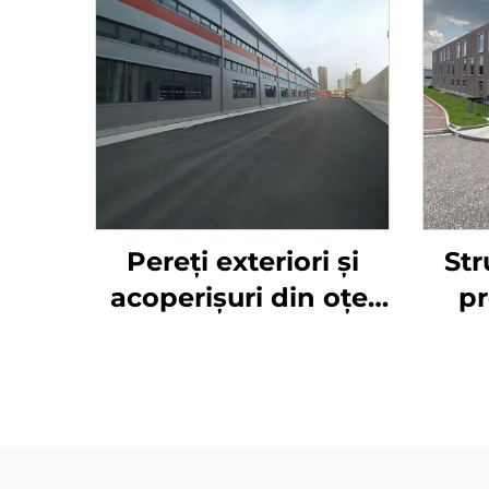
Pereți exteriori și
Str
acoperișuri din oțel
pr
pentru depozite,
Chin
cadre din oțel pentru
clădiri metalice
p
plan
oțel