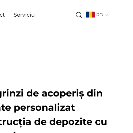
ct
Serviciu
RO
rinzi de acoperiș din
ate personalizat
rucția de depozite cu