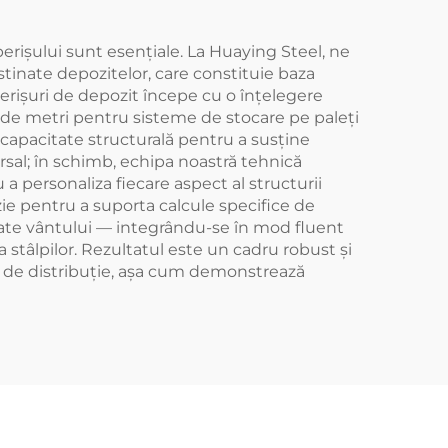
operișului sunt esențiale. La Huaying Steel, ne
stinate depozitelor, care constituie baza
erișuri de depozit începe cu o înțelegere
 de metri pentru sisteme de stocare pe paleți
e capacitate structurală pentru a susține
rsal; în schimb, echipa noastră tehnică
 personaliza fiecare aspect al structurii
zie pentru a suporta calcule specifice de
torate vântului — integrându-se în mod fluent
 stâlpilor. Rezultatul este un cadru robust și
ă de distribuție, așa cum demonstrează