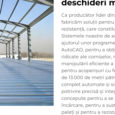
deschideri 
Ca producător lider di
fabricăm soluții pentru
rezistență, care consti
Sistemele noastre de a
ajutorul unor programe
AutoCAD, pentru a obți
ridicate ale cornișelor, 
manipulării eficiente 
pentru acoperișuri cu f
de 13.000 de metri pătr
complet automate și si
potrivire precisă și int
concepute pentru a se 
încărcare, pentru a sus
paleți și pentru a rezis