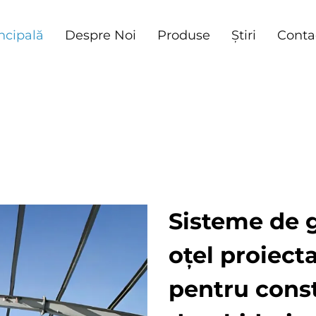
ncipală
Despre Noi
Produse
Știri
Conta
Sisteme de g
oțel proiect
pentru const