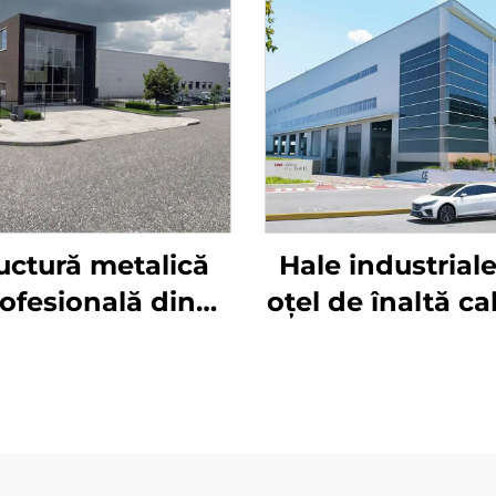
uctură metalică
Hale industriale
ofesională din
oțel de înaltă ca
a pentru clădiri
Z Purlin Hang
de depozite
Industriel Atelie
refabricate cu
oțel prefabric
uri de cadre din
Construcții met
, Clădire din oțel