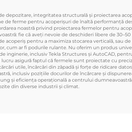
au de depozitare, integritatea structurală și proiectarea ac
teme de ferme pentru acoperișuri de înaltă performanță de
bordarea noastră privind proiectarea fermelor pentru acop
astră: fie că aveți nevoie de deschideri libere de 30–50
or de acoperiș pentru a maximiza stocarea verticală, sau d
r, cum ar fi podurile rulante. Nu oferim un produs unive
inginerie, inclusiv Tekla Structures și AutoCAD, pentru a
 lucru asigură faptul că fermele sunt proiectate cu preci
ărcări utile, încărcări din zăpadă și forțe de ridicare da
ră, inclusiv pozițiile docurilor de încărcare și dispunerea
lung și eficiența operațională a centrului dumneavoastr
ite din diverse industrii și climat.