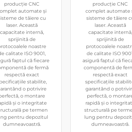
producție CNC
producție CNC
omplet automate și
complet automate 
sisteme de tăiere cu
sisteme de tăiere c
laser. Această
laser. Această
capacitate internă,
capacitate internă
sprijinită de
sprijinită de
rotocoalele noastre
protocoalele noast
de calitate ISO 9001,
de calitate ISO 9001
igură faptul că fiecare
asigură faptul că fiec
omponentă de fermă
componentă de fer
respectă exact
respectă exact
pecificațiile stabilite,
specificațiile stabilit
arantând o potrivire
garantând o potrivi
perfectă, o montare
perfectă, o montar
apidă și o integritate
rapidă și o integrita
tructurală pe termen
structurală pe term
ung pentru depozitul
lung pentru depozit
dumneavoastră.
dumneavoastră.