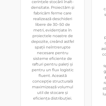
cerințele stocării înalt-
densitate. Proiectăm și
c
fabricăm ferme care
realizează deschideri
libere de 30–50 de
metri, evidențiate în
proiectele noastre de
p
depozite, creând astfel
spații neîntrerupte
as
necesare pentru
c
sisteme eficiente de
rafturi pentru paleți și
s
pentru un flux logistic
g
fluent. Această
concepție structurală
r
maximizează volumul
s
util de stocare și
l
eficiența distribuției.