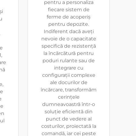
pentru a personaliza
fiecare sistem de
și
ferme de acoperiș
u
pentru depozite.
Indiferent dacă aveți
,
nevoie de o capacitate
specifică de rezistență
re
la încărcătură pentru
,
poduri rulante sau de
are
integrare cu
mă
configurații complexe
ale docurilor de
e,
încărcare, transformăm
re
cerințele
e
dumneavoastră într-o
te
soluție eficientă din
en
punct de vedere al
ul
costurilor, proiectată la
comandă, iar cei peste