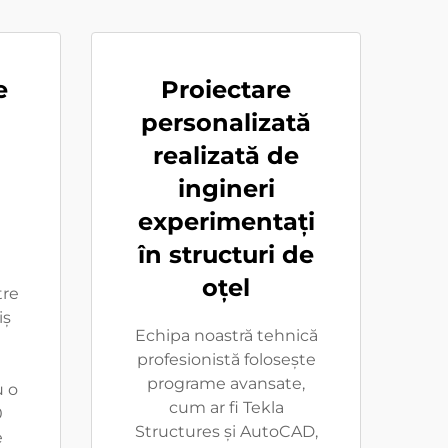
e
Proiectare
personalizată
realizată de
ingineri
experimentați
în structuri de
oțel
re
iș
Echipa noastră tehnică
n
profesionistă folosește
programe avansate,
u o
cum ar fi Tekla
0
Structures și AutoCAD,
e