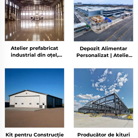
Atelier prefabricat
Depozit Alimentar
industrial din oțel,
Personalizat | Atelier
hangar din oțel,
Prefabricat | Depozit
construcții din oțel
cu Structură
pentru industria
Prefabricată din Oțel |
metalurgică
Clădire Metalică
Prefabricată din Oțel
Kit pentru Construcție
Producător de kituri