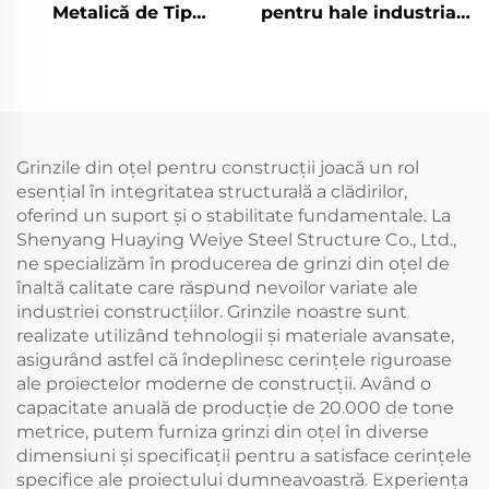
Metalică de Tip
pentru hale industriale
Hambar pe Stâlpi
cu cadru din oțel
Depozit Prefabricat
eficiente din punct de
Panouri Sandwich din
vedere al costurilor
Oțel Structură
Hale din oțel de
Metalică Construcție
vânzare
din Oțel
Grinzile din oțel pentru construcții joacă un rol
esențial în integritatea structurală a clădirilor,
oferind un suport și o stabilitate fundamentale. La
Shenyang Huaying Weiye Steel Structure Co., Ltd.,
ne specializăm în producerea de grinzi din oțel de
înaltă calitate care răspund nevoilor variate ale
industriei construcțiilor. Grinzile noastre sunt
realizate utilizând tehnologii și materiale avansate,
asigurând astfel că îndeplinesc cerințele riguroase
ale proiectelor moderne de construcții. Având o
capacitate anuală de producție de 20.000 de tone
metrice, putem furniza grinzi din oțel în diverse
dimensiuni și specificații pentru a satisface cerințele
specifice ale proiectului dumneavoastră. Experiența