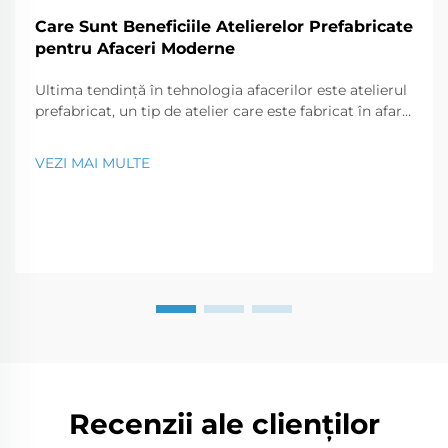
Care Sunt Beneficiile Atelierelor Prefabricate
pentru Afaceri Moderne
Ultima tendință în tehnologia afacerilor este atelierul
prefabricat, un tip de atelier care este fabricat în afara
șantierului și transportat la fața locului în părți care
pot fi asamblate ca un puzzle. Acest tip modern de
VEZI MAI MULTE
construcție este o soluție perfectă pentru o...
Recenzii ale clienților