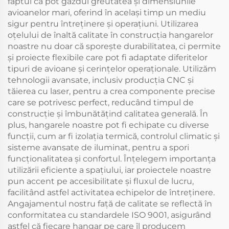
faptul că pot găzdui greutatea și dimensiunile
avioanelor mari, oferind în același timp un mediu
sigur pentru întreținere și operațiuni. Utilizarea
oțelului de înaltă calitate în construcția hangarelor
noastre nu doar că sporește durabilitatea, ci permite
și proiecte flexibile care pot fi adaptate diferitelor
tipuri de avioane și cerințelor operaționale. Utilizăm
tehnologii avansate, inclusiv producția CNC și
tăierea cu laser, pentru a crea componente precise
care se potrivesc perfect, reducând timpul de
construcție și îmbunătățind calitatea generală. În
plus, hangarele noastre pot fi echipate cu diverse
funcții, cum ar fi izolația termică, controlul climatic și
sisteme avansate de iluminat, pentru a spori
funcționalitatea și confortul. Înțelegem importanța
utilizării eficiente a spațiului, iar proiectele noastre
pun accent pe accesibilitate și fluxul de lucru,
facilitând astfel activitatea echipelor de întreținere.
Angajamentul nostru față de calitate se reflectă în
conformitatea cu standardele ISO 9001, asigurând
astfel că fiecare hangar pe care îl producem