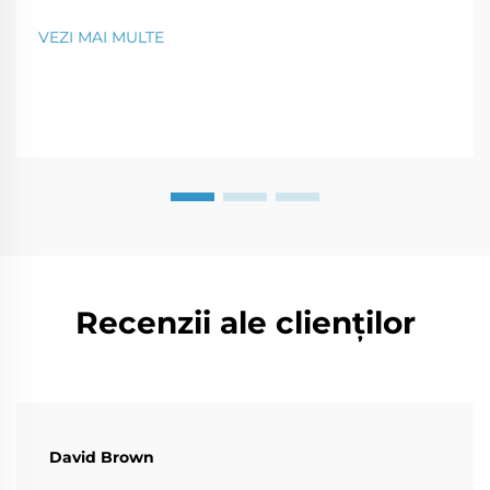
șantierului și transportat la fața locului în părți care
pot fi asamblate ca un puzzle. Acest tip modern de
VEZI MAI MULTE
construcție este o soluție perfectă pentru o...
Recenzii ale clienților
David Brown