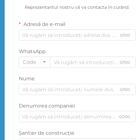
Reprezentantul nostru vă va contacta în curând.
Adresă de e-mail
0/100
WhatsApp
Code
0/100
Nume
0/100
Denumirea companiei
0/200
Şantier de construcţie