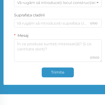
Vă rugăm să introduceți locul construcției
Suprafața cladirii
0/100
Mesaj
0/1000
Trimite