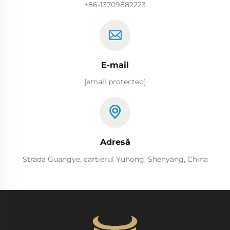
+86-13709882223
E-mail
[email protected]
Adresă
Strada Guangye, cartierul Yuhong, Shenyang, China