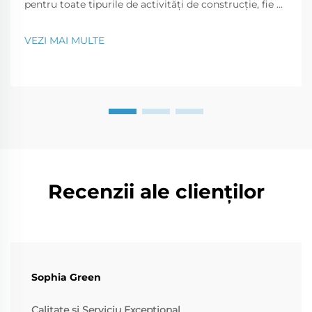
pentru toate tipurile de activități de construcție, fie că
este vorba despre un birou comercial, un magazin de
retail sau o proprietate rezidențială. În acest articol,
VEZI MAI MULTE
vom discuta de ce clădirile realizate din cadre de oțel
reprezintă o investiție bună în afaceri.
Recenzii ale clienților
Sophia Green
Calitate și Serviciu Excepțional