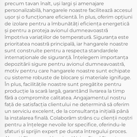
precum tavan înalt, uși largi și amenajare
personalizabilă, hangarele noastre facilitează accesul
ușor și o funcționare eficientă. În plus, oferim opțiuni
de izolare pentru a îmbunătăți eficiența energetică
și pentru a proteja avionul dumneavoastră
împotriva variațiilor de temperatură. Siguranța este
prioritatea noastră principală, iar hangarele noastre
sunt construite pentru a respecta standardele
internaționale de siguranță. Înțelegem importanța
depozitării sigure pentru avionul dumneavoastră,
motiv pentru care hangarele noastre sunt echipate
cu sisteme robuste de blocare și materiale ignifuge.
În plus, facilitățile noastre sunt pregătite pentru
producție la scară largă, garantând livrarea la timp
fără a compromite calitatea. Angajamentul nostru
față de satisfacția clientului ne determină să oferim
un serviciu excelent, de la consultanța inițială până
la instalarea finală. Colaborăm strâns cu clienții noștri
pentru a înțelege nevoile lor specifice, oferindu-le
sfaturi și sprijin expert pe durata întregului proces.