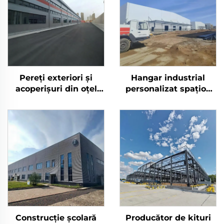
Pereți exteriori și
Hangar industrial
acoperișuri din oțel
personalizat spațios
pentru depozite, cadre
Bodega depozit în
din oțel pentru clădiri
Franța clădiri din oțel
metalice
Construcție școlară
Producător de kituri