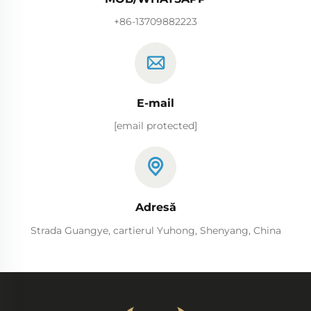
+86-13709882223
E-mail
[email protected]
Adresă
Strada Guangye, cartierul Yuhong, Shenyang, China