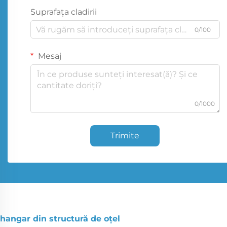
Suprafața cladirii
0/100
Mesaj
0/1000
Trimite
hangar din structură de oțel