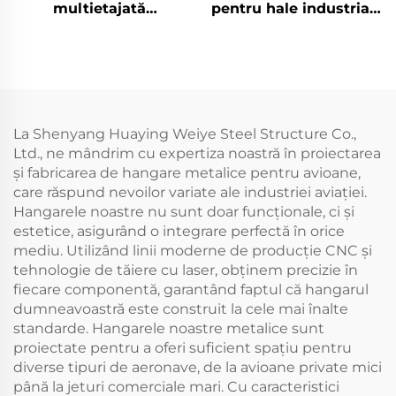
multietajată
pentru hale industriale
prefabricată din oțel
cu cadru din oțel
rezistentă la
eficiente din punct de
cutremure Construcție
vedere al costurilor
din oțel ignifugă
Hale din oțel de
vânzare
La Shenyang Huaying Weiye Steel Structure Co.,
Ltd., ne mândrim cu expertiza noastră în proiectarea
și fabricarea de hangare metalice pentru avioane,
care răspund nevoilor variate ale industriei aviației.
Hangarele noastre nu sunt doar funcționale, ci și
estetice, asigurând o integrare perfectă în orice
mediu. Utilizând linii moderne de producție CNC și
tehnologie de tăiere cu laser, obținem precizie în
fiecare componentă, garantând faptul că hangarul
dumneavoastră este construit la cele mai înalte
standarde. Hangarele noastre metalice sunt
proiectate pentru a oferi suficient spațiu pentru
diverse tipuri de aeronave, de la avioane private mici
până la jeturi comerciale mari. Cu caracteristici