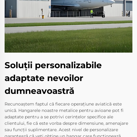
Soluții personalizabile
adaptate nevoilor
dumneavoastră
Recunoaștem faptul că fiecare operațiune aviatică este
unică. Hangarele noastre metalice pentru avioane pot fi
adaptate pentru a se potrivi cerințelor specifice ale
clientului, fie că este vorba despre dimensiune, amenajare
sau funcții suplimentare. Acest nivel de personalizare
garantează că veți obține un hangar care funcționează