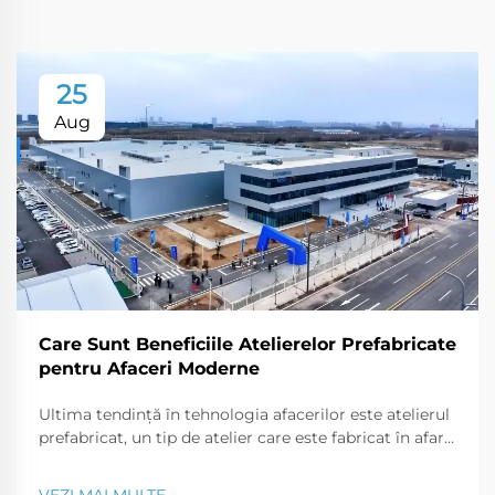
25
Aug
Care Sunt Beneficiile Atelierelor Prefabricate
pentru Afaceri Moderne
Ultima tendință în tehnologia afacerilor este atelierul
prefabricat, un tip de atelier care este fabricat în afara
șantierului și transportat la fața locului în părți care
pot fi asamblate ca un puzzle. Acest tip modern de
VEZI MAI MULTE