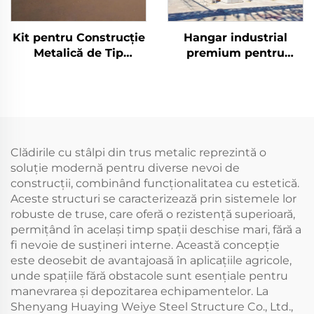
Kit pentru Construcție
Hangar industrial
Metalică de Tip
premium pentru
Hambar pe Stâlpi
atelier rezistent la
Depozit Prefabricat
uzură intensă, depozit
Panouri Sandwich din
clădiri din oțel
Oțel Structură
prefabricate
Metalică Construcție
din Oțel
Clădirile cu stâlpi din trus metalic reprezintă o
soluție modernă pentru diverse nevoi de
construcții, combinând funcționalitatea cu estetică.
Aceste structuri se caracterizează prin sistemele lor
robuste de truse, care oferă o rezistență superioară,
permițând în același timp spații deschise mari, fără a
fi nevoie de susțineri interne. Această concepție
este deosebit de avantajoasă în aplicațiile agricole,
unde spațiile fără obstacole sunt esențiale pentru
manevrarea și depozitarea echipamentelor. La
Shenyang Huaying Weiye Steel Structure Co., Ltd.,