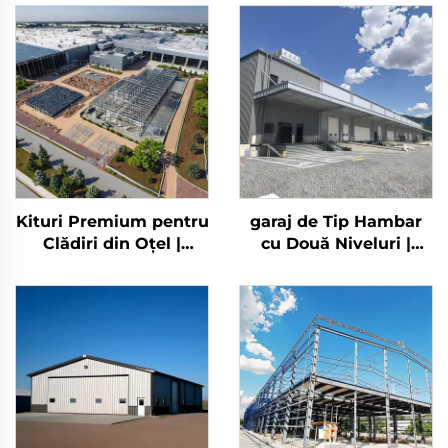
Kituri Premium pentru
garaj de Tip Hambar
Clădiri din Oțel |
cu Două Niveluri |
Birouri Industriale și
Structură Metalică
Depozite din Oțel |
Prefabricată | Kituri
Costuri
pentru Clădiri din Oțel
| Clădire Prefabricată
din Oțel