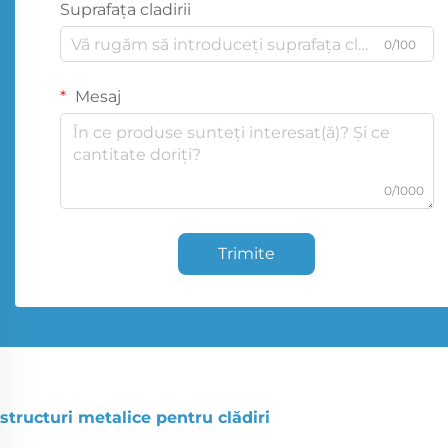
Suprafața cladirii
0/100
Mesaj
0/1000
Trimite
structuri metalice pentru clădiri