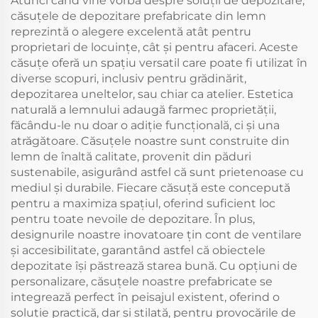
Atunci când vine vorba despre soluții de depozitare,
căsuțele de depozitare prefabricate din lemn
reprezintă o alegere excelentă atât pentru
proprietari de locuințe, cât și pentru afaceri. Aceste
căsuțe oferă un spațiu versatil care poate fi utilizat în
diverse scopuri, inclusiv pentru grădinărit,
depozitarea uneltelor, sau chiar ca atelier. Estetica
naturală a lemnului adaugă farmec proprietății,
făcându-le nu doar o adiție funcțională, ci și una
atrăgătoare. Căsuțele noastre sunt construite din
lemn de înaltă calitate, provenit din păduri
sustenabile, asigurând astfel că sunt prietenoase cu
mediul și durabile. Fiecare căsuță este concepută
pentru a maximiza spațiul, oferind suficient loc
pentru toate nevoile de depozitare. În plus,
designurile noastre inovatoare țin cont de ventilare
și accesibilitate, garantând astfel că obiectele
depozitate își păstrează starea bună. Cu opțiuni de
personalizare, căsuțele noastre prefabricate se
integrează perfect în peisajul existent, oferind o
soluție practică, dar și stilată, pentru provocările de