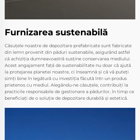
Furnizarea sustenabilă
Căsuțele noastre de depozitare prefabricate sunt fabricate
din lemn provenit din păduri sustenabile, asigurând astfel
că achiziția dumneavoastră susține conservarea mediului.
Acest angajament față de sustenabilitate nu doar că ajută
la protejarea planetei noastre, ci înseamnă și că vă puteți
simți bine în legătură cu investiția făcută într-un produs
prietenos cu mediul. Alegându-ne căsuțele, contribuiți la
practicile responsabile de gestionare a pădurilor, în timp ce
beneficiați de o soluție de depozitare durabilă și estetică.