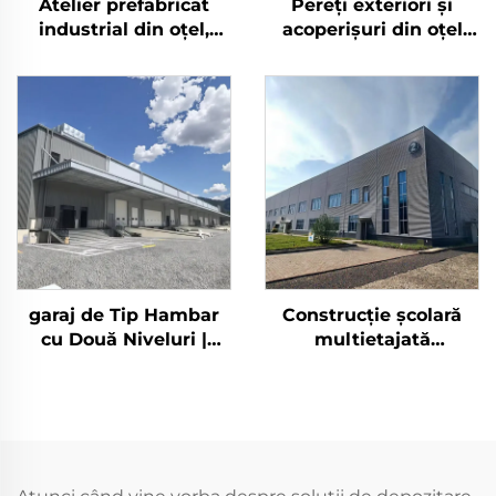
Atelier prefabricat
Pereți exteriori și
industrial din oțel,
acoperișuri din oțel
hangar din oțel,
pentru depozite, cadre
construcții din oțel
din oțel pentru clădiri
pentru industria
metalice
metalurgică
garaj de Tip Hambar
Construcție școlară
cu Două Niveluri |
multietajată
Structură Metalică
prefabricată din oțel
Prefabricată | Kituri
rezistentă la
pentru Clădiri din Oțel
cutremure Construcție
| Clădire Prefabricată
din oțel ignifugă
din Oțel