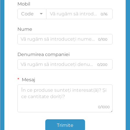
Mobil
Code
0/16
Nume
0/100
Denumirea companiei
0/200
Mesaj
0/1000
Trimite