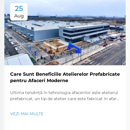
25
Aug
Care Sunt Beneficiile Atelierelor Prefabricate
pentru Afaceri Moderne
Ultima tendință în tehnologia afacerilor este atelierul
prefabricat, un tip de atelier care este fabricat în afara
șantierului și transportat la fața locului în părți care
pot fi asamblate ca un puzzle. Acest tip modern de
VEZI MAI MULTE
construcție este o soluție perfectă pentru o...