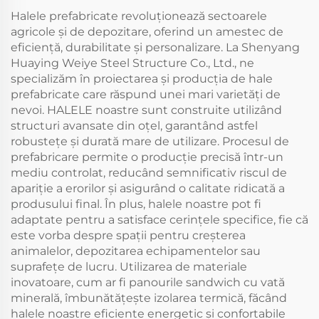
Halele prefabricate revoluționează sectoarele
agricole și de depozitare, oferind un amestec de
eficiență, durabilitate și personalizare. La Shenyang
Huaying Weiye Steel Structure Co., Ltd., ne
specializăm în proiectarea și producția de hale
prefabricate care răspund unei mari varietăți de
nevoi. HALELE noastre sunt construite utilizând
structuri avansate din oțel, garantând astfel
robustețe și durată mare de utilizare. Procesul de
prefabricare permite o producție precisă într-un
mediu controlat, reducând semnificativ riscul de
apariție a erorilor și asigurând o calitate ridicată a
produsului final. În plus, halele noastre pot fi
adaptate pentru a satisface cerințele specifice, fie că
este vorba despre spații pentru creșterea
animalelor, depozitarea echipamentelor sau
suprafețe de lucru. Utilizarea de materiale
inovatoare, cum ar fi panourile sandwich cu vată
minerală, îmbunătățește izolarea termică, făcând
halele noastre eficiente energetic și confortabile