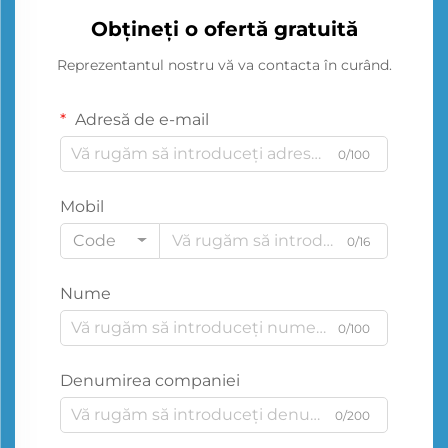
Obțineți o ofertă gratuită
Reprezentantul nostru vă va contacta în curând.
Adresă de e-mail
0/100
Mobil
Code
0/16
Nume
0/100
Denumirea companiei
0/200