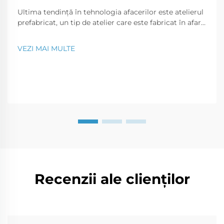
Ultima tendință în tehnologia afacerilor este atelierul
prefabricat, un tip de atelier care este fabricat în afara
șantierului și transportat la fața locului în părți care
pot fi asamblate ca un puzzle. Acest tip modern de
VEZI MAI MULTE
construcție este o soluție perfectă pentru o...
Recenzii ale clienților