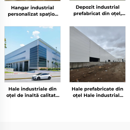
Depozit industrial
Hangar industrial
prefabricat din oțel,
personalizat spațios
clădire fabrică
Bodega depozit în
metalică, depozit
Franța clădiri din oțel
prefabricat, casă cu
panouri sandwich,
clădire din oțel
Hale industriale din
Hale prefabricate din
oțel de înaltă calitate
oțel Hale industriale
Z Purlin Hangar
din metal Sistem de
Industriel Atelier din
locuințe din metal
oțel prefabricate
Ferestre din aluminiu
Construcții metalice
Construcții din oțel