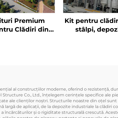
ituri Premium
Kit pentru clădi
ntru Clădiri din
stâlpi, depoz
Oțel | Birouri
prefabricat, pa
Industriale și
sandwich, clădir
ozite din Oțel |
oțel, clădire din
Costuri
(4)
ial al construcțiilor moderne, oferind o rezistență, durabi
ructure Co., Ltd., înțelegem cerințele specifice ale pieț
ate ale clienților noștri. Structurile noastre din oțel su
 largă de aplicații, de la depozite industriale la clădiri c
a încărcăturilor și o rigiditate structurală crescută. Acest