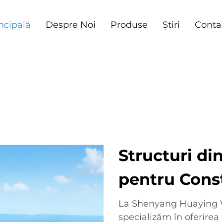
ncipală
Despre Noi
Produse
Știri
Conta
Structuri d
pentru Cons
La Shenyang Huaying We
specializăm în oferirea 