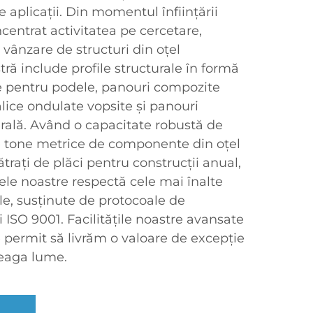
 aplicații. Din momentul înființării
centrat activitatea pe cercetare,
 vânzare de structuri din oțel
tră include profile structurale în formă
te pentru podele, panouri compozite
lice ondulate vopsite și panouri
ală. Având o capacitate robustă de
e tone metrice de componente din oțel
trați de plăci pentru construcții anual,
le noastre respectă cele mai înalte
le, susținute de protocoale de
ISO 9001. Facilitățile noastre avansate
ne permit să livrăm o valoare de excepție
treaga lume.