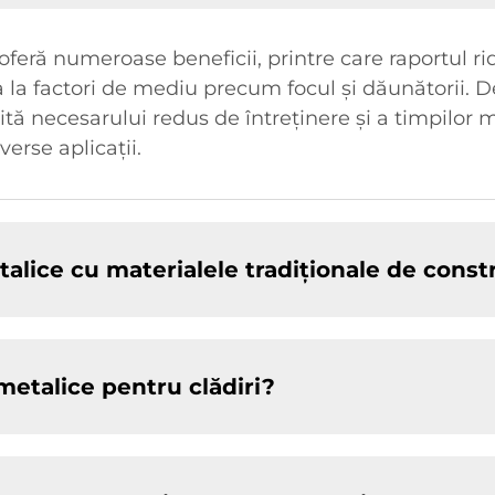
oferă numeroase beneficii, printre care raportul rid
ța la factori de mediu precum focul și dăunătorii.
tă necesarului redus de întreținere și a timpilor ma
erse aplicații.
lice cu materialele tradiționale de const
 metalice pentru clădiri?