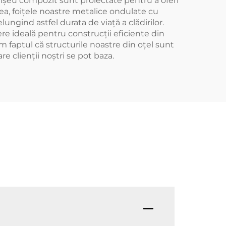
lanșeu compozit sunt proiectate pentru a oferi
nea, foițele noastre metalice ondulate cu
ungind astfel durata de viață a clădirilor.
ere ideală pentru construcții eficiente din
m faptul că structurile noastre din oțel sunt
e clienții noștri se pot baza.