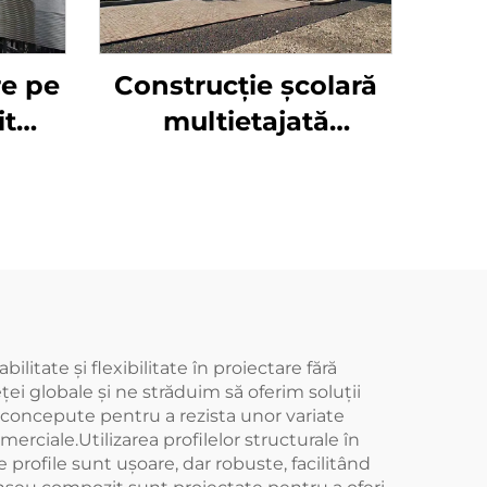
re pe
Construcție școlară
it
multietajată
nouri
prefabricată din oțel
e din
rezistentă la
 oțel
cutremure
Construcție din oțel
ignifugă
litate și flexibilitate în proiectare fără
ei globale și ne străduim să oferim soluții
nt concepute pentru a rezista unor variate
omerciale.Utilizarea profilelor structurale în
e profile sunt ușoare, dar robuste, facilitând