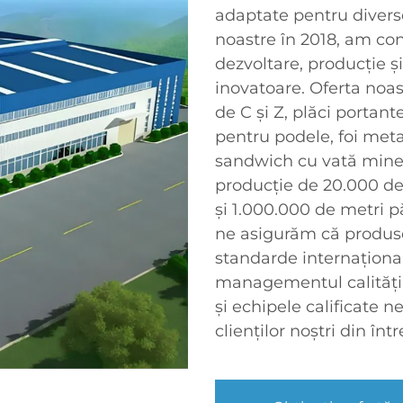
adaptate pentru diverse
noastre în 2018, am con
dezvoltare, producție și
inovatoare. Oferta noas
de C și Z, plăci portan
pentru podele, foi meta
sandwich cu vată miner
producție de 20.000 d
și 1.000.000 de metri pă
ne asigurăm că produse
standarde internaționa
managementul calității 
și echipele calificate 
clienților noștri din în