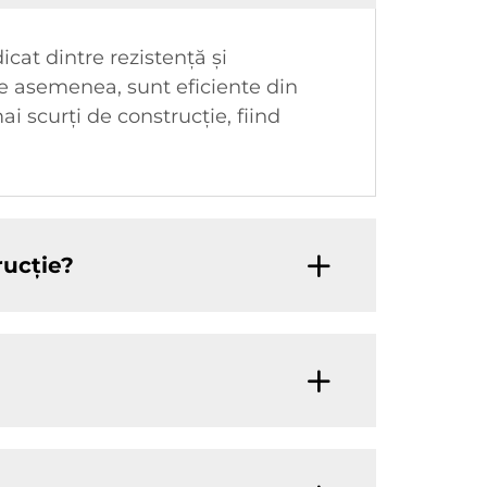
icat dintre rezistență și
 De asemenea, sunt eficiente din
i scurți de construcție, fiind
rucție?