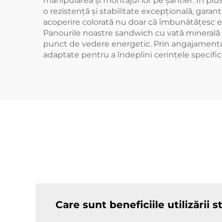
manipularea și montajul lor pe șantier. În pl
o rezistență și stabilitate excepțională, gara
acoperire colorată nu doar că îmbunătățesc este
Panourile noastre sandwich cu vată minerală as
punct de vedere energetic. Prin angajamentul n
adaptate pentru a îndeplini cerințele specifice
Care sunt beneficiile utilizării 