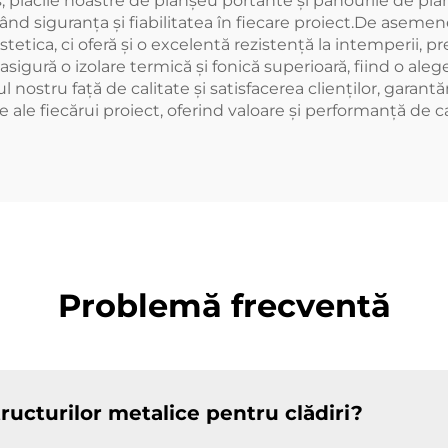
us, plăcile noastre de planșeu portante și panourile de p
ntând siguranța și fiabilitatea în fiecare proiect.De aseme
tica, ci oferă și o excelentă rezistență la intemperii, prel
igură o izolare termică și fonică superioară, fiind o aleg
ostru față de calitate și satisfacerea clienților, garantă
 ale fiecărui proiect, oferind valoare și performanță de car
Problemă frecventă
structurilor metalice pentru clădiri?