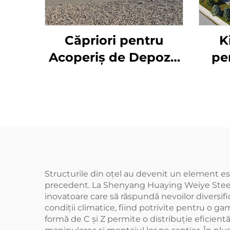
Căpriori pentru
K
Acoperiș de Depozit
pe
Agricol Construcție
Metalică de Tip
Hambar Rezistentă
Dep
din Oțel pentru
Depozitare
Structurile din oțel au devenit un element esenț
precedent. La Shenyang Huaying Weiye Steel St
inovatoare care să răspundă nevoilor diversific
condiții climatice, fiind potrivite pentru o gamă
formă de C și Z permite o distribuție eficientă 