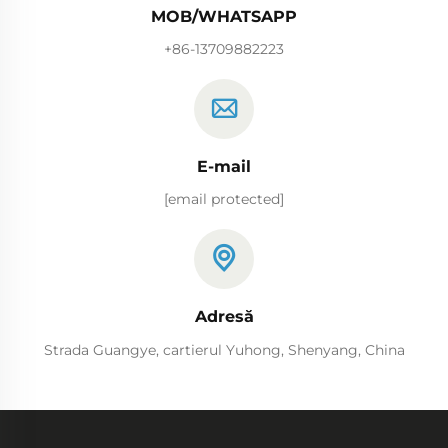
MOB/WHATSAPP
+86-13709882223
E-mail
[email protected]
Adresă
Strada Guangye, cartierul Yuhong, Shenyang, China