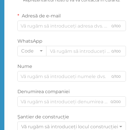
Reprezentantul nostru vă va contacta în curând.
Adresă de e-mail
0/100
WhatsApp
Code
0/100
Nume
0/100
Denumirea companiei
0/200
Şantier de construcţie
Vă rugăm să introduceți locul construcției