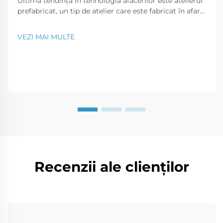
Ultima tendință în tehnologia afacerilor este atelierul
prefabricat, un tip de atelier care este fabricat în afara
șantierului și transportat la fața locului în părți care
pot fi asamblate ca un puzzle. Acest tip modern de
VEZI MAI MULTE
construcție este o soluție perfectă pentru o...
Recenzii ale clienților