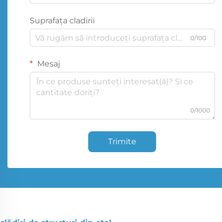
Suprafața cladirii
0/100
Mesaj
0/1000
Trimite