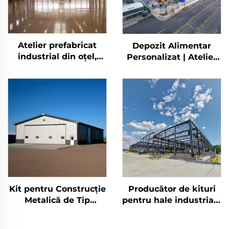
Atelier prefabricat
Depozit Alimentar
industrial din oțel,
Personalizat | Atelier
hangar din oțel,
Prefabricat | Depozit
construcții din oțel
cu Structură
pentru industria
Prefabricată din Oțel |
metalurgică
Clădire Metalică
Prefabricată din Oțel
Kit pentru Construcție
Producător de kituri
Metalică de Tip
pentru hale industriale
Hambar pe Stâlpi
cu cadru din oțel
Depozit Prefabricat
eficiente din punct de