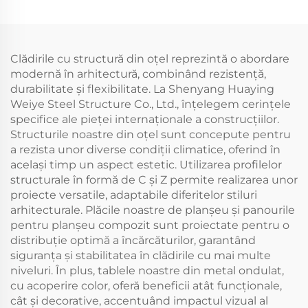
Panouri Sandwich din
vedere al costurilor
Oțel Structură
Hale din oțel de
Metalică Construcție
vânzare
din Oțel
Clădirile cu structură din oțel reprezintă o abordare
modernă în arhitectură, combinând rezistență,
durabilitate și flexibilitate. La Shenyang Huaying
Weiye Steel Structure Co., Ltd., înțelegem cerințele
specifice ale pieței internaționale a construcțiilor.
Structurile noastre din oțel sunt concepute pentru
a rezista unor diverse condiții climatice, oferind în
același timp un aspect estetic. Utilizarea profilelor
structurale în formă de C și Z permite realizarea unor
proiecte versatile, adaptabile diferitelor stiluri
arhitecturale. Plăcile noastre de planșeu și panourile
pentru planșeu compozit sunt proiectate pentru o
distribuție optimă a încărcăturilor, garantând
siguranța și stabilitatea în clădirile cu mai multe
niveluri. În plus, tablele noastre din metal ondulat,
cu acoperire color, oferă beneficii atât funcționale,
cât și decorative, accentuând impactul vizual al