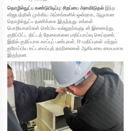
தொழில்நுட்ப கண்டுபிடிப்பு: சிறப்பை அளவிடுதல்
இந்த
விஜயத்தின் முக்கிய அம்சங்களில் ஒன்றாக, ஆழமான
தொழில்நுட்ப தணிக்கை இருந்தது. எங்கள்
பொறியாளர்கள் செர்பிய வல்லுநர்களுடன் இணைந்து,
குறிப்பிட்ட திட்டத் தேவைகளை மதிப்பாய்வு செய்தனர்;
இதில் குறிப்பாக காப்புப் பண்புகள், R-மதிப்புகள் மற்றும்
ஐரோப்பிய கட்டமைப்புத் தரநிலைகள் ஆகியவை மையமாக
இருந்தன.