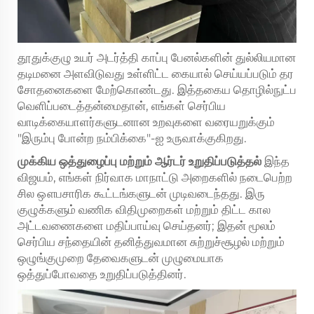
தூதுக்குழு உயர் அடர்த்தி காப்பு பேனல்களின் துல்லியமான
தடிமனை அளவிடுவது உள்ளிட்ட கையால் செய்யப்படும் தர
சோதனைகளை மேற்கொண்டது. இத்தகைய தொழில்நுட்ப
வெளிப்படைத்தன்மைதான், எங்கள் செர்பிய
வாடிக்கையாளர்களுடனான உறவுகளை வரையறுக்கும்
"இரும்பு போன்ற நம்பிக்கை"-ஐ உருவாக்குகிறது.
முக்கிய ஒத்துழைப்பு மற்றும் ஆர்டர் உறுதிப்படுத்தல்
இந்த
விஜயம், எங்கள் நிர்வாக மாநாட்டு அறைகளில் நடைபெற்ற
சில ஔபசாரிக கூட்டங்களுடன் முடிவடைந்தது. இரு
குழுக்களும் வணிக விதிமுறைகள் மற்றும் திட்ட கால
அட்டவணைகளை மதிப்பாய்வு செய்தனர்; இதன் மூலம்
செர்பிய சந்தையின் தனித்துவமான சுற்றுச்சூழல் மற்றும்
ஒழுங்குமுறை தேவைகளுடன் முழுமையாக
ஒத்துப்போவதை உறுதிப்படுத்தினர்.