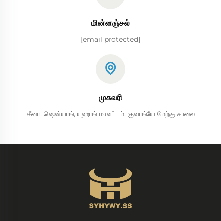
மின்னஞ்சல்
[email protected]
முகவரி
சீனா, ஷென்யாங், யுஹாங் மாவட்டம், குவாங்யே மேற்கு சாலை