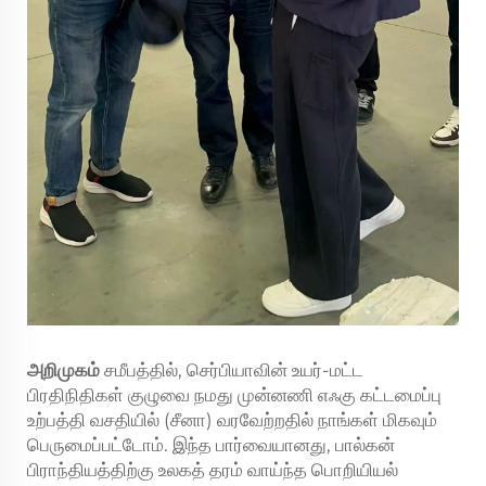
அறிமுகம்
சமீபத்தில், செர்பியாவின் உயர்-மட்ட
பிரதிநிதிகள் குழுவை நமது முன்னணி எஃகு கட்டமைப்பு
உற்பத்தி வசதியில் (சீனா) வரவேற்றதில் நாங்கள் மிகவும்
பெருமைப்பட்டோம். இந்த பார்வையானது, பால்கன்
பிராந்தியத்திற்கு உலகத் தரம் வாய்ந்த பொறியியல்