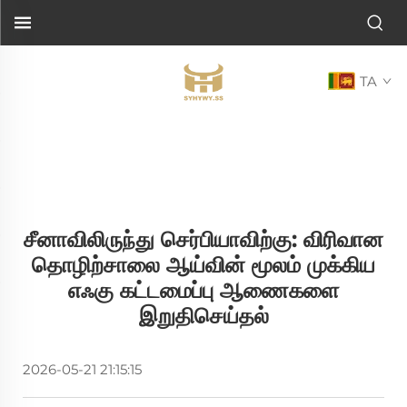
TA
சீனாவிலிருந்து செர்பியாவிற்கு: விரிவான
தொழிற்சாலை ஆய்வின் மூலம் முக்கிய
எஃகு கட்டமைப்பு ஆணைகளை
இறுதிசெய்தல்
2026-05-21 21:15:15