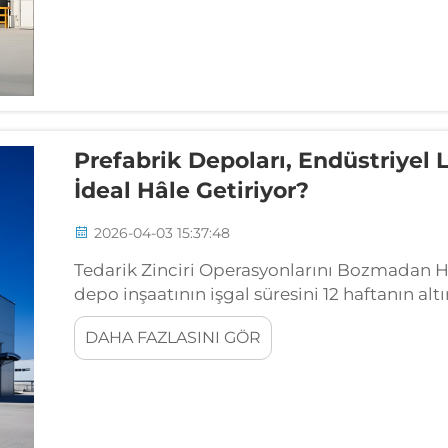
Prefabrik Depoları, Endüstriyel
İdeal Hâle Getiriyor?
2026-04-03 15:37:48
Tedarik Zinciri Operasyonlarını Bozmadan H
depo inşaatının işgal süresini 12 haftanın altın
zamanda yapı elemanlarının standartlaştırıl
DAHA FAZLASINI GÖR
kısaltır...