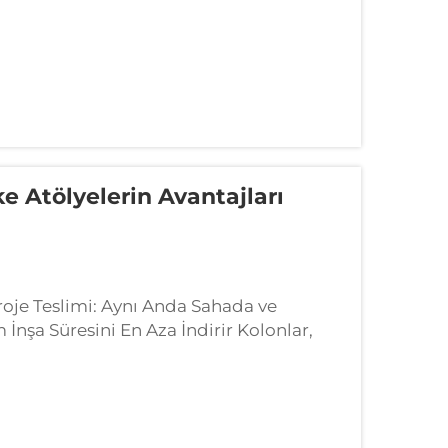
ke Atölyelerin Avantajları
roje Teslimi: Aynı Anda Sahada ve
nşa Süresini En Aza İndirir Kolonlar,
ilerin temel atması sırasında aynı anda