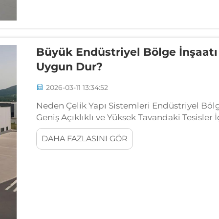
Büyük Endüstriyel Bölge İnşaatı 
Uygun Dur?
2026-03-11 13:34:52
Neden Çelik Yapı Sistemleri Endüstriyel Böl
Geniş Açıklıklı ve Yüksek Tavandaki Tesisler İ
Avantajları Rijit ve portal çerçeve çelik sist
DAHA FAZLASINI GÖR
açıklıklara sahip alanlar oluşturur...