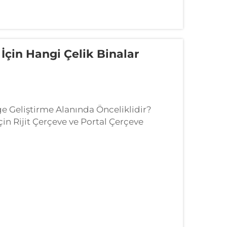
İçin Hangi Çelik Binalar
ge Geliştirme Alanında Önceliklidir?
çin Rijit Çerçeve ve Portal Çerçeve
emleri, iç sütunlar olmadan 300 feet üzeri