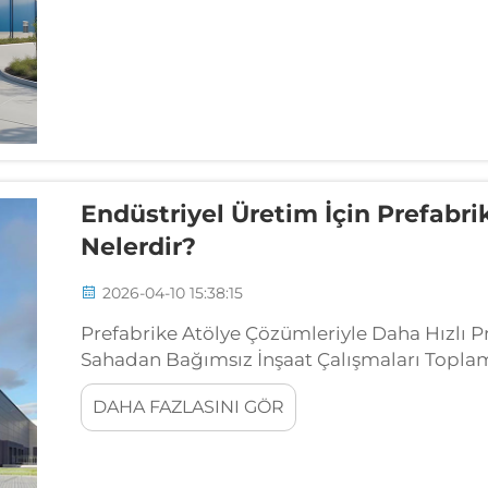
Endüstriyel Üretim İçin Prefabri
Nelerdir?
2026-04-10 15:38:15
Prefabrike Atölye Çözümleriyle Daha Hızlı P
Sahadan Bağımsız İnşaat Çalışmaları Toplam İ
kirişler ve kaplama gibi yapı elemanları, işç
DAHA FAZLASINI GÖR
fabrikalarda üretilir...