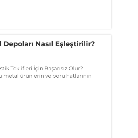
l Depoları Nasıl Eşleştirilir?
k Teklifleri İçin Başarısız Olur?
 metal ürünlerin ve boru hatlarının
lik yapısal çelik gibi tuhaf şekilli metal
..