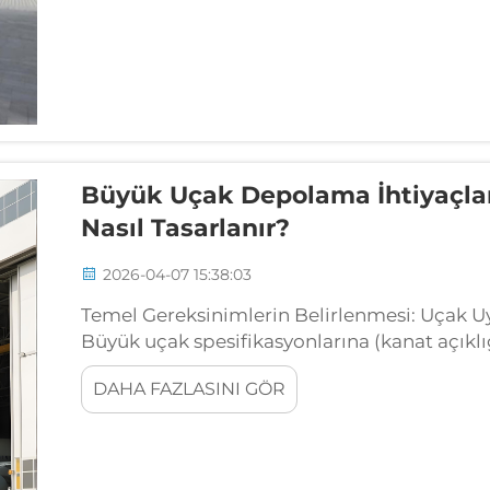
Büyük Uçak Depolama İhtiyaçları
Nasıl Tasarlanır?
2026-04-07 15:38:03
Temel Gereksinimlerin Belirlenmesi: Uçak Uy
Büyük uçak spesifikasyonlarına (kanat açıklı
ağırlık) uygun çelik yapı hangar boyutların
DAHA FAZLASINI GÖR
belirlenmesi...