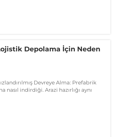
 Lojistik Depolama İçin Neden
ızlandırılmış Devreye Alma: Prefabrik
a nasıl indirdiği. Arazi hazırlığı aynı
mış şekilde sahada hazırlanması, süreyi