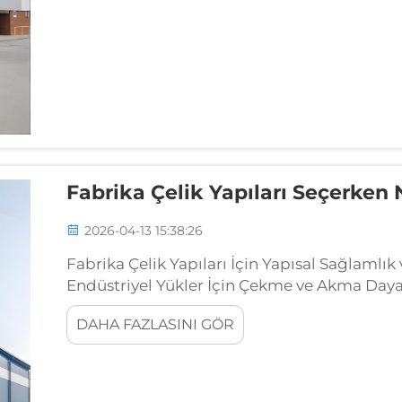
Fabrika Çelik Yapıları Seçerken
2026-04-13 15:38:26
Fabrika Çelik Yapıları İçin Yapısal Sağlamlık
Endüstriyel Yükler İçin Çekme ve Akma Daya
kullanılan çelik yapılar, belirli düzeyde çek
DAHA FAZLASINI GÖR
temelde...