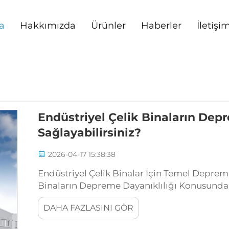
a
Hakkımızda
Ürünler
Haberler
İletişi
Endüstriyel Çelik Binaların Depr
Sağlayabilirsiniz?
2026-04-17 15:38:38
Endüstriyel Çelik Binalar İçin Temel Deprem 
Binaların Depreme Dayanıklılığı Konusunda Ö
birçok başka malzemeye kıyasla depremlere
DAHA FAZLASINI GÖR
bir esnekliğe sahiptir. Ancak...