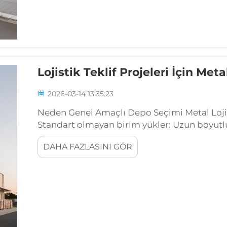
Lojistik Teklif Projeleri İçin Meta
2026-03-14 13:35:23
Neden Genel Amaçlı Depo Seçimi Metal Lojisti
Standart olmayan birim yükler: Uzun boyutlu
taşınması zorlukları Düzenli depolar, 12 metre
DAHA FAZLASINI GÖR
ürünlerin depolanması için tasarlanmamıştır.