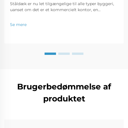
Ståldæk er nu let tilgængelige til alle typer byggeri,
uanset om det er et kommercielt kontor, en
detailbutik eller en boligejendom. I dette indlæg vil vi
drøfte, hvorfor bygninger lavet af ståldæk er et godt
Se mere
forretningsinvestering...
Brugerbedømmelse af
produktet