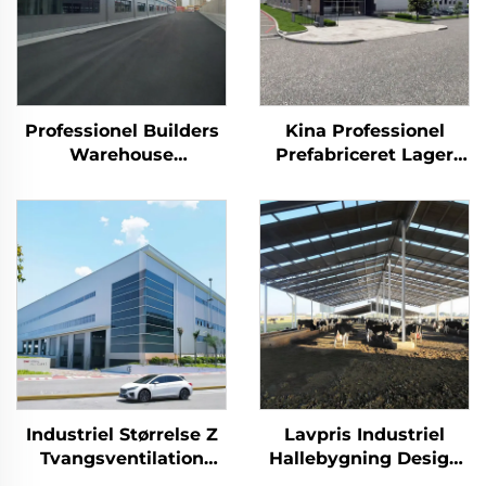
Professionel Builders
Kina Professionel
Warehouse
Prefabriceret Lager
Stålkonstruktion
Stålkonstruktion
Tagbjælker Ramme
Bygningsplaner
Staldbygning
Staldbygning
Industriel Størrelse Z
Lavpris Industriel
Tvangsventilation
Hallebygning Design
Hangar Industriel
Let Våningsstomme