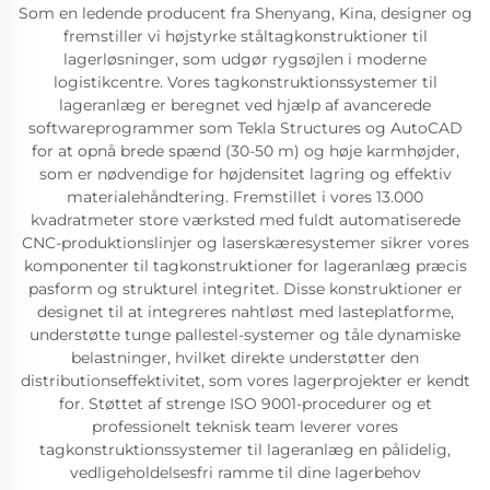
Som en ledende producent fra Shenyang, Kina, designer og
fremstiller vi højstyrke ståltagkonstruktioner til
lagerløsninger, som udgør rygsøjlen i moderne
logistikcentre. Vores tagkonstruktionssystemer til
lageranlæg er beregnet ved hjælp af avancerede
softwareprogrammer som Tekla Structures og AutoCAD
for at opnå brede spænd (30-50 m) og høje karmhøjder,
som er nødvendige for højdensitet lagring og effektiv
materialehåndtering. Fremstillet i vores 13.000
kvadratmeter store værksted med fuldt automatiserede
CNC-produktionslinjer og laserskæresystemer sikrer vores
komponenter til tagkonstruktioner for lageranlæg præcis
pasform og strukturel integritet. Disse konstruktioner er
designet til at integreres nahtløst med lasteplatforme,
understøtte tunge pallestel-systemer og tåle dynamiske
belastninger, hvilket direkte understøtter den
distributionseffektivitet, som vores lagerprojekter er kendt
for. Støttet af strenge ISO 9001-procedurer og et
professionelt teknisk team leverer vores
tagkonstruktionssystemer til lageranlæg en pålidelig,
vedligeholdelsesfri ramme til dine lagerbehov