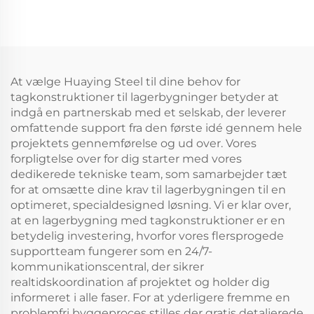
Stålworkshop Prefab
Pris Stalbygning
Metalbygninger
At vælge Huaying Steel til dine behov for
tagkonstruktioner til lagerbygninger betyder at
indgå en partnerskab med et selskab, der leverer
omfattende support fra den første idé gennem hele
projektets gennemførelse og ud over. Vores
forpligtelse over for dig starter med vores
dedikerede tekniske team, som samarbejder tæt
for at omsætte dine krav til lagerbygningen til en
optimeret, specialdesigned løsning. Vi er klar over,
at en lagerbygning med tagkonstruktioner er en
betydelig investering, hvorfor vores flersprogede
supportteam fungerer som en 24/7-
kommunikationscentral, der sikrer
realtidskoordination af projektet og holder dig
informeret i alle faser. For at yderligere fremme en
problemfri byggeproces stilles der gratis detaljerede