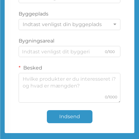
Byggeplads
Indtast venligst din byggeplads
Bygningsareal
0/100
Besked
0/1000
Indsend