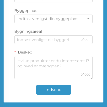
Byggeplads
Indtast venligst din byggeplads
Bygningsareal
0/100
Besked
0/1000
Indsend