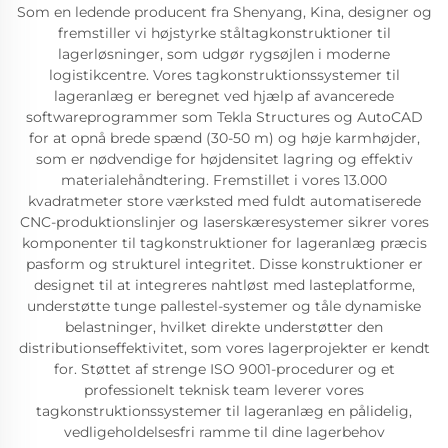
Som en ledende producent fra Shenyang, Kina, designer og
fremstiller vi højstyrke ståltagkonstruktioner til
lagerløsninger, som udgør rygsøjlen i moderne
logistikcentre. Vores tagkonstruktionssystemer til
lageranlæg er beregnet ved hjælp af avancerede
softwareprogrammer som Tekla Structures og AutoCAD
for at opnå brede spænd (30-50 m) og høje karmhøjder,
som er nødvendige for højdensitet lagring og effektiv
materialehåndtering. Fremstillet i vores 13.000
kvadratmeter store værksted med fuldt automatiserede
CNC-produktionslinjer og laserskæresystemer sikrer vores
komponenter til tagkonstruktioner for lageranlæg præcis
pasform og strukturel integritet. Disse konstruktioner er
designet til at integreres nahtløst med lasteplatforme,
understøtte tunge pallestel-systemer og tåle dynamiske
belastninger, hvilket direkte understøtter den
distributionseffektivitet, som vores lagerprojekter er kendt
for. Støttet af strenge ISO 9001-procedurer og et
professionelt teknisk team leverer vores
tagkonstruktionssystemer til lageranlæg en pålidelig,
vedligeholdelsesfri ramme til dine lagerbehov