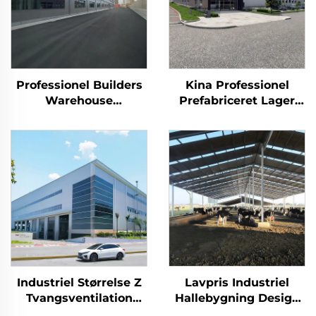
Professionel Builders
Kina Professionel
Warehouse
Prefabriceret Lager
Stålkonstruktion
Stålkonstruktion
Tagbjælker Ramme
Bygningsplaner
Staldbygning
Staldbygning
Industriel Størrelse Z
Lavpris Industriel
Tvangsventilation
Hallebygning Design
Hangar Industriel
Let Våningsstomme