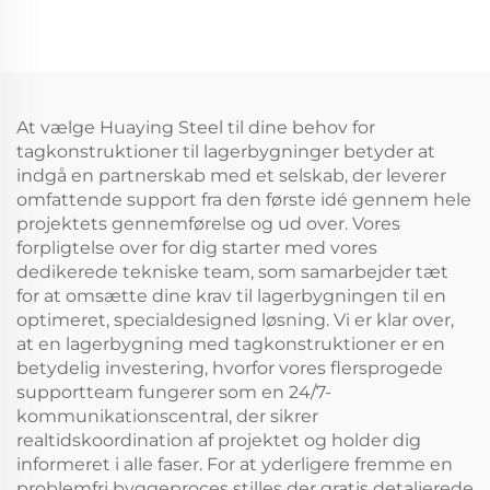
Stålworkshop Prefab
Pris Stalbygning
Metalbygninger
At vælge Huaying Steel til dine behov for
tagkonstruktioner til lagerbygninger betyder at
indgå en partnerskab med et selskab, der leverer
omfattende support fra den første idé gennem hele
projektets gennemførelse og ud over. Vores
forpligtelse over for dig starter med vores
dedikerede tekniske team, som samarbejder tæt
for at omsætte dine krav til lagerbygningen til en
optimeret, specialdesigned løsning. Vi er klar over,
at en lagerbygning med tagkonstruktioner er en
betydelig investering, hvorfor vores flersprogede
supportteam fungerer som en 24/7-
kommunikationscentral, der sikrer
realtidskoordination af projektet og holder dig
informeret i alle faser. For at yderligere fremme en
problemfri byggeproces stilles der gratis detaljerede