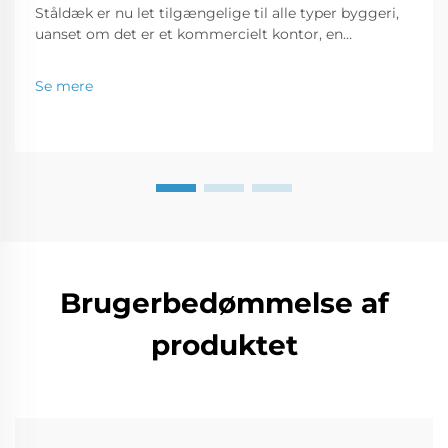
Ståldæk er nu let tilgængelige til alle typer byggeri,
uanset om det er et kommercielt kontor, en
detailbutik eller en boligejendom. I dette indlæg vil vi
drøfte, hvorfor bygninger lavet af ståldæk er et godt
Se mere
forretningsinvestering...
Brugerbedømmelse af
produktet