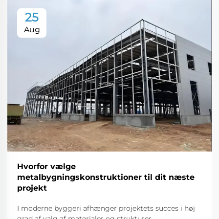
25
Aug
Hvorfor vælge
metalbygningskonstruktioner til dit næste
projekt
I moderne byggeri afhænger projektets succes i høj
grad af valg af materialer og strukturer.