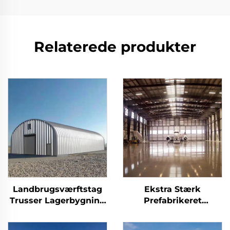
Relaterede produkter
Landbrugsværftstag
Ekstra Stærk
Trusser Lagerbygning
Prefabrikeret
I Metal Til
Værksted
Staldbyggeri Holdbar
Stålkonstruktion