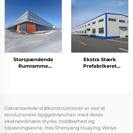
Stålbygning Til
Hanger
Opbevaring
Stålskeletbygning
Industribygning I Stål
Storspændende
Ekstra Stærk
Rumramme
Prefabrikeret
Stålkonstruktion
Værksted
Prefabrikeret
Stålkonstruktion
Stålskelet Tagbjælker
Hanger
Lagerbygning I Metal
Stålskeletbygning
Industribygning I Stål
Galvaniserede stålkonstruktioner er ved at
revolutionere byggebranchen med deres
ekstraordinære styrke, holdbarhed og
tilpasningsevne. Hos Shenyang Huaying Weiye