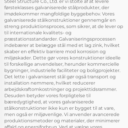
Steel Structure Co., Ltd. er vi stolte af at levere
førsteklasses galvaniserede stålprodukter, der
imødekommer mangfoldige byggebehov. Vores
galvaniserede stålkonstruktioner gennemgår en
streng produktionsproces, som sikrer, at de lever op
til internationale kvalitets- og
præstationsstandarder. Galvaniseringsprocessen
indebærer at belægge stål med et lag zink, hvilket
skaber en effektiv barriere mod korrosion og
miljøskader. Dette gør vores konstruktioner ideelle
til forskellige anvendelser, herunder kommercielle
bygninger, industrielle faciliteter og boligprojekter.
Det lette i galvaniseret stål gør også transport og
installation nemmere, hvilket reducerer
arbejdskraftomkostninger og projekttidsrammer.
Desuden betyder vores forpligtelse til
bæredygtighed, at vores galvaniserede
stålkonstruktioner ikke kun er bygget til at vare,
men også er miljøvenlige. Vi anvender avancerede
produktionsmetoder og materialer, der minimerer
affald og energiforbrug. Ved at vælge vores