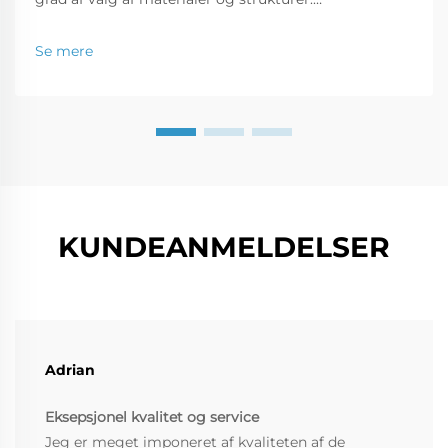
Metalbygningsstrukturer er i dag en favorit til brug i
huse og endda i kommercielle lagre. Formålet med
Se mere
denne artikel er at fremhæve...
KUNDEANMELDELSER
Adrian
Eksepsjonel kvalitet og service
Jeg er meget imponeret af kvaliteten af de