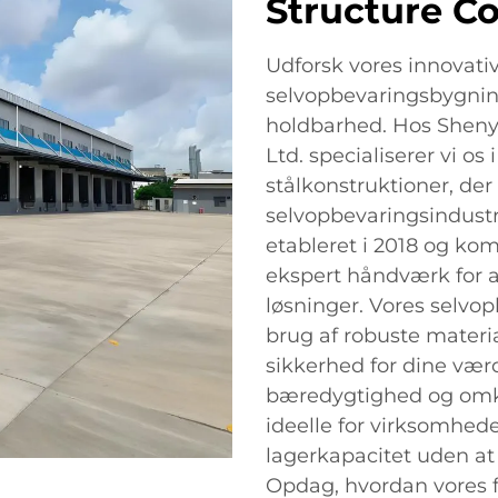
Structure Co.
Udforsk vores innovat
selvopbevaringsbygninge
holdbarhed. Hos Sheny
Ltd. specialiserer vi os 
stålkonstruktioner, der
selvopbevaringsindustr
etableret i 2018 og ko
ekspert håndværk for 
løsninger. Vores selvo
brug af robuste material
sikkerhed for dine vær
bæredygtighed og omkos
ideelle for virksomhede
lagerkapacitet uden a
Opdag, hvordan vores 