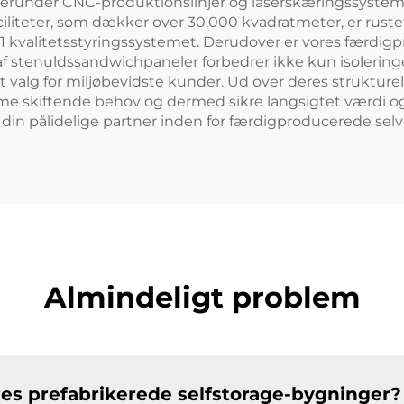
nder CNC-produktionslinjer og laserskæringssystemer, s
ciliteter, som dækker over 30.000 kvadratmeter, er rust
01 kvalitetsstyringssystemet. Derudover er vores færdi
af stenuldssandwichpaneler forbedrer ikke kun isolerin
t valg for miljøbevidste kunder. Ud over deres strukture
e skiftende behov og dermed sikre langsigtet værdi og
i din pålidelige partner inden for færdigproducerede selv
Almindeligt problem
eres prefabrikerede selfstorage-bygninger?