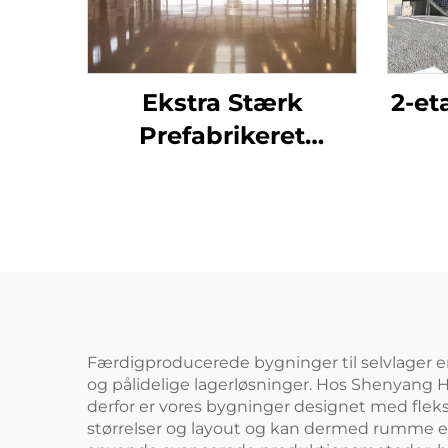
Ekstra Stærk
2-et
Prefabrikeret
Værksted
P
Stålkonstruktion
Stå
Hanger
Met
Stålskeletbygning
Pref
Industribygning I
Stål
Færdigproducerede bygninger til selvlager er
og pålidelige lagerløsninger. Hos Shenyang Hu
derfor er vores bygninger designet med fleksi
størrelser og layout og kan dermed rumme et