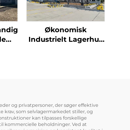
andig
Økonomisk
de
Industrielt Lagerhus
oner
Stålskeletproducent
r
Kits Stalbygninger til
ri
Salg
nde
g
eder og privatpersoner, der søger effektive
e krav, som selvlagermarkedet stiller, og
nstruktioner kan tilpasses forskellige
til kommercielle beholdninger. Ved at