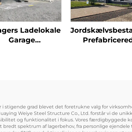
agers Ladelokale
Jordskælvsbest
Garage
Prefabricere
refabricerede
Stålkonstrukti
lkonstruktioner
Flere Etage
albygning Kits
Skolesbygge
ab Staldbygning
Brandhæmme
Stalbygnin
 i stigende grad blevet det foretrukne valg for virksomh
aying Weiye Steel Structure Co., Ltd. forstår vi de unikk
bilitet og funktionalitet i fokus. Vores færdigbyggede ko
 bredt spektrum af lagerbehov, fra personlige ejendele 