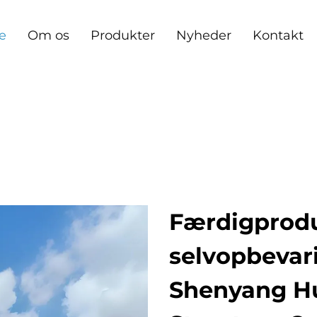
e
Om os
Produkter
Nyheder
Kontakt
Færdigprod
selvopbevar
Shenyang Hu