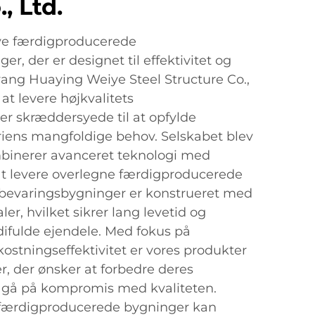
, Ltd.
ive færdigproducerede
r, der er designet til effektivitet og
ang Huaying Weiye Steel Structure Co.,
i at levere højkvalitets
 er skræddersyede til at opfylde
iens mangfoldige behov. Selskabet blev
mbinerer avanceret teknologi med
at levere overlegne færdigproducerede
pbevaringsbygninger er konstrueret med
er, hvilket sikrer lang levetid og
difulde ejendele. Med fokus på
tningseffektivitet er vores produkter
r, der ønsker at forbedre deres
t gå på kompromis med kvaliteten.
færdigproducerede bygninger kan