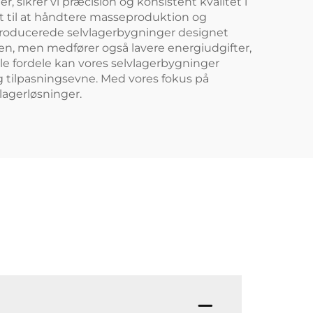
ikrer vi præcision og konsistent kvalitet i
et til at håndtere masseproduktion og
gproducerede selvlagerbygninger designet
gen, men medfører også lavere energiudgifter,
lle fordele kan vores selvlagerbygninger
 tilpasningsevne. Med vores fokus på
lagerløsninger.