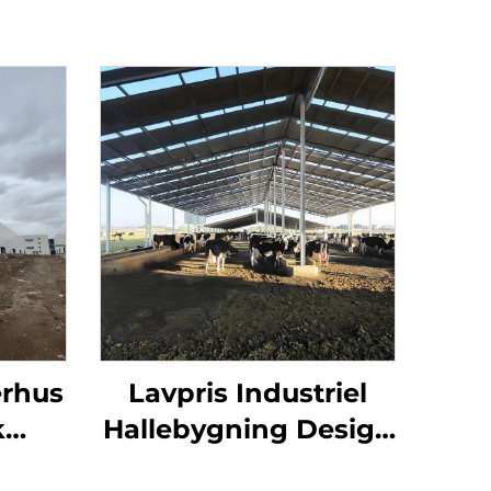
erhus
Lavpris Industriel
k
Hallebygning Design
ing
Let Våningsstomme