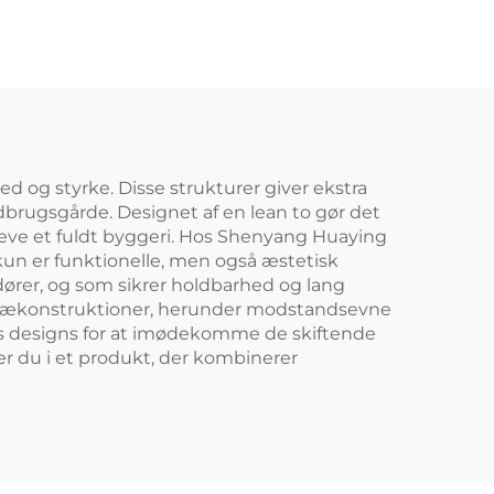
amme
Pris Stalbygning
g
d og styrke. Disse strukturer giver ekstra
ndbrugsgårde. Designet af en lean to gør det
ræve et fuldt byggeri. Hos Shenyang Huaying
e kun er funktionelle, men også æstetisk
randører, og som sikrer holdbarhed og lang
lle trækonstruktioner, herunder modstandsevne
ores designs for at imødekomme de skiftende
er du i et produkt, der kombinerer