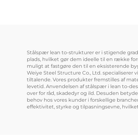
F
Lagerbygning
L
Færdigbyggede
F
Stålbygninger
San
Stålspær lean to-strukturer er i stigende gra
plads, hvilket gør dem ideelle til en række f
muligt at fastgøre den til en eksisterende 
Weiye Steel Structure Co., Ltd. specialiserer
tiltalende. Vores produkter fremstilles af mate
levetid. Anvendelsen af stålspær i lean to-de
over for råd, skadedyr og ild. Desuden betyd
behov hos vores kunder i forskellige brancher
effektivitet, styrke og tilpasningsevne, hvilke