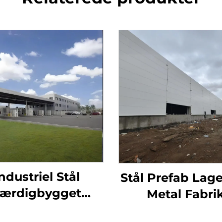
ndustriel Stål
Stål Prefab Lag
ærdigbygget
Metal Fabri
erbygning Metal
Strukturbygn