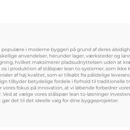
abrikbygning
Huse Vinduesr
agerbygning
Aluminium
ærdigbygget
Stålbygnin
dwichpanelhus
Stålbygning
d populære i moderne byggeri på grund af deres alsidighe
orskellige anvendelser, herunder lager, værksteder og la
bygning, hvilket maksimerer pladsudnyttelsen uden at k
 vi os i produktion af stålspær lean to-systemer, som ikk
rialer af høj kvalitet, som er tilkøbt fra pålidelige leve
sign tilbyder betydelige fordele i forhold til traditione
er vores fokus på innovation, at vi løbende forbedrer v
. Ved at vælge vores stålspær lean to-løsninger invester
t gør det til det ideelle valg for dine byggeprojekter.