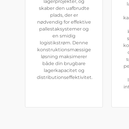
lagerprojekter, og
skaber den uafbrudte
plads, der er
ka
nødvendig for effektive
pallestaksystemer og
en smidig
s
logistikstrøm. Denne
ko
konstruktionsmæssige
løsning maksimerer
s
både din brugbare
pe
lagerkapacitet og
distributionseffektivitet.
in