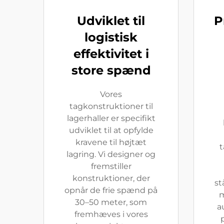
Udviklet til
P
logistisk
effektivitet i
store spænd
Vores
tagkonstruktioner til
lagerhaller er specifikt
udviklet til at opfylde
kravene til højtæt
t
lagring. Vi designer og
fremstiller
konstruktioner, der
st
opnår de frie spænd på
m
30–50 meter, som
a
fremhæves i vores