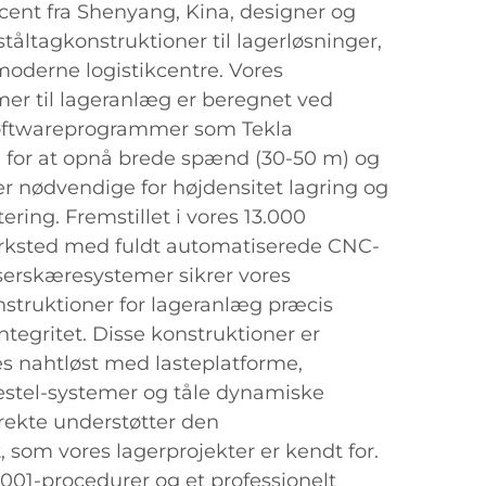
ent fra Shenyang, Kina, designer og
 ståltagkonstruktioner til lagerløsninger,
moderne logistikcentre. Vores
er til lageranlæg er beregnet ved
softwareprogrammer som Tekla
 for at opnå brede spænd (30-50 m) og
r nødvendige for højdensitet lagring og
ering. Fremstillet i vores 13.000
rksted med fuldt automatiserede CNC-
aserskæresystemer sikrer vores
struktioner for lageranlæg præcis
ntegritet. Disse konstruktioner er
res nahtløst med lasteplatforme,
estel-systemer og tåle dynamiske
irekte understøtter den
t, som vores lagerprojekter er kendt for.
9001-procedurer og et professionelt