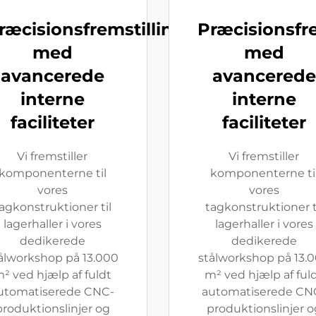
ræcisionsfremstilling
Præcisionsfre
med
med
avancerede
avancerede
interne
interne
faciliteter
faciliteter
Vi fremstiller
Vi fremstiller
komponenterne til
komponenterne ti
vores
vores
agkonstruktioner til
tagkonstruktioner t
lagerhaller i vores
lagerhaller i vores
dedikerede
dedikerede
ålworkshop på 13.000
stålworkshop på 13.
² ved hjælp af fuldt
m² ved hjælp af ful
utomatiserede CNC-
automatiserede CN
produktionslinjer og
produktionslinjer o