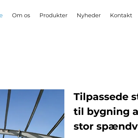
e
Om os
Produkter
Nyheder
Kontakt
Tilpassede s
til bygning 
stor spændv