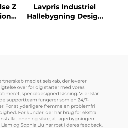
lse Z
Lavpris Industriel
ion
Hallebygning Design
iel
Let Våningsstomme
refab
Pris Stalbygning
er
artnerskab med et selskab, der leverer
gtelse over for dig starter med vores
imeret, specialdesigned løsning. Vi er klar
gede supportteam fungerer som en 24/7-
ser. For at yderligere fremme en problemfri
dighed. For kunder, der har brug for ekstra
installationen og sikre, at lagerbygningen
iam og Sophia Liu har rost i deres feedback,