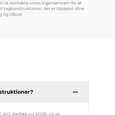
 til at kontakte vores ingeniørteam for at
ed tagkonstruktioner, der er tilpasset dine
g og tilbud.
struktioner?
oCAD, PKPM og 3D3S, til at