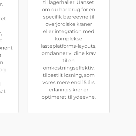
til lagerhaller. Uanset
.
om du har brug for en
specifik bæreevne til
tet
overjordiske kraner
eller integration med
,
komplekse
lt
lasteplatforms-layouts,
onent
omdanner vi dine krav
e
til en
en
omkostningseffektiv,
tig
tilbestilt løsning, som
vores mere end 15 års
l
erfaring sikrer er
al.
optimeret til ydeevne.