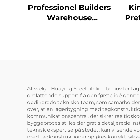
Professionel Builders
Ki
Warehouse
Pre
Stålkonstruktion
St
Tagbjælker Ramme
B
Staldbygning
At vælge Huaying Steel til dine behov for ta
omfattende support fra den første idé gennem
dedikerede tekniske team, som samarbejder tæ
over, at en lagerbygning med tagkonstruktio
kommunikationscentral, der sikrer realtidskoo
byggeproces stilles der gratis detaljerede in
teknisk ekspertise på stedet, kan vi sende vo
med tagkonstruktioner opføres korrekt, sikke