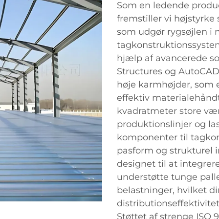
Som en ledende produc
fremstiller vi højstyrke
som udgør rygsøjlen i 
tagkonstruktionssystem
hjælp af avancerede 
Structures og AutoCAD
høje karmhøjder, som e
effektiv materialehåndt
kvadratmeter store væ
produktionslinjer og l
komponenter til tagkon
pasform og strukturel i
designet til at integre
understøtte tunge pall
belastninger, hvilket d
distributionseffektivite
Støttet af strenge ISO 