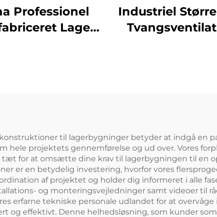
na Professionel
Industriel Større
fabriceret Lager
Tvangsventilat
ålkonstruktion
Hangar Industr
ygningsplaner
Stålworkshop P
Staldbygning
Metalbygning
gkonstruktioner til lagerbygninger betyder at indgå en p
 hele projektets gennemførelse og ud over. Vores forpli
t for at omsætte dine krav til lagerbygningen til en opt
ner er en betydelig investering, hvorfor vores flerspro
rdination af projektet og holder dig informeret i alle fa
stallations- og monteringsvejledninger samt videoer til rå
res erfarne tekniske personale udlandet for at overvåge 
rt og effektivt. Denne helhedsløsning, som kunder som L