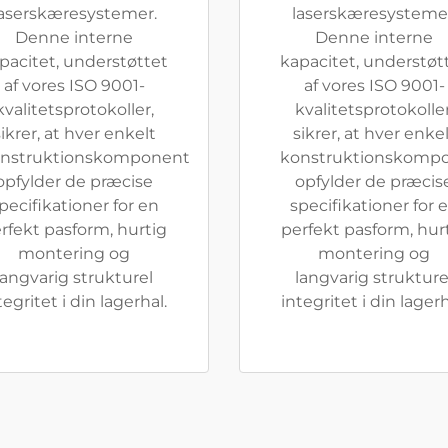
laserskæresystemer.
laserskæresystemer
Denne interne
Denne interne
pacitet, understøttet
kapacitet, understøt
af vores ISO 9001-
af vores ISO 9001-
kvalitetsprotokoller,
kvalitetsprotokoller
ikrer, at hver enkelt
sikrer, at hver enke
nstruktionskomponent
konstruktionskomp
opfylder de præcise
opfylder de præcis
pecifikationer for en
specifikationer for 
rfekt pasform, hurtig
perfekt pasform, hur
montering og
montering og
langvarig strukturel
langvarig strukture
tegritet i din lagerhal.
integritet i din lagerh