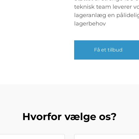
teknisk team leverer v
lageranlæg en pålidelig
lagerbehov
Få et tilbud
Hvorfor vælge os?