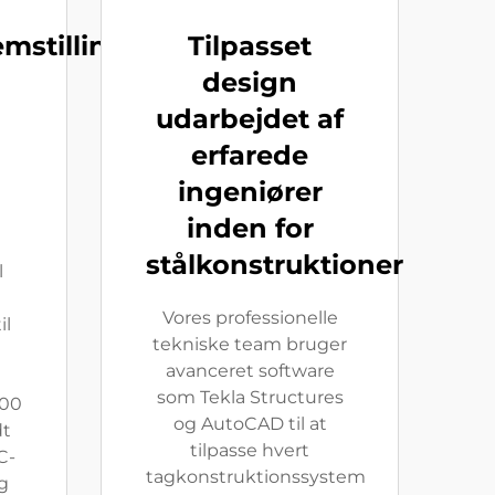
mstilling
Tilpasset
design
udarbejdet af
erfarede
ingeniører
inden for
stålkonstruktioner
l
Vores professionelle
il
tekniske team bruger
avanceret software
som Tekla Structures
000
og AutoCAD til at
dt
tilpasse hvert
C-
tagkonstruktionssystem
g