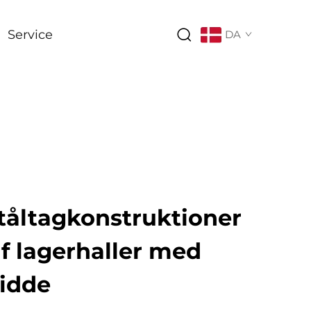
Service
DA
tåltagkonstruktioner
af lagerhaller med
idde