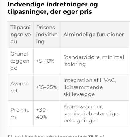
Indvendige indretninger og
tilpasninger, der øger pris
Tilpasni
Prisens
ngsnive
indvirkn
Almindelige funktioner
au
ing
Grundl
Standarddøre, minimal
æggen
+5–10%
isolering
de
Integration af HVAC,
Avance
+15–25%
ildhæmmende
ret
skillevægge
Kranesystemer,
Premiu
+30–
kemikaliebestandige
m
40%
belægninger
El- og klimakontrolsystemer udgør
38 % af