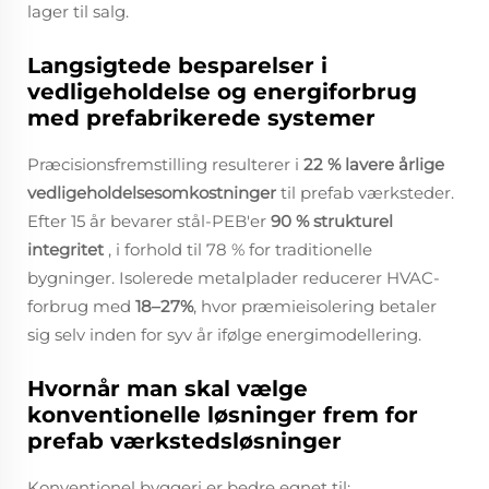
lager til salg.
Langsigtede besparelser i
vedligeholdelse og energiforbrug
med prefabrikerede systemer
Præcisionsfremstilling resulterer i
22 % lavere årlige
vedligeholdelsesomkostninger
til prefab værksteder.
Efter 15 år bevarer stål-PEB'er
90 % strukturel
integritet
, i forhold til 78 % for traditionelle
bygninger. Isolerede metalplader reducerer HVAC-
forbrug med
18–27%
, hvor præmieisolering betaler
sig selv inden for syv år ifølge energimodellering.
Hvornår man skal vælge
konventionelle løsninger frem for
prefab værkstedsløsninger
Konventionel byggeri er bedre egnet til: