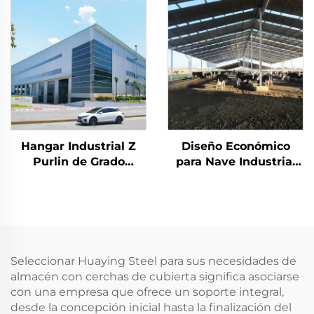
Estructura de Marco
China, planos de
de Acero Edificio de
estructura de acero
Acero
para edificios, edificios
de acero
Hangar Industrial Z
Diseño Económico
Purlin de Grado
para Nave Industrial
Industrial Taller de
de Estructura Liviana
Acero Prefabricado
en Acero Precio de
Edificios Metálicos
Construcción de
Edificio de Acero
Seleccionar Huaying Steel para sus necesidades de
almacén con cerchas de cubierta significa asociarse
con una empresa que ofrece un soporte integral,
desde la concepción inicial hasta la finalización del