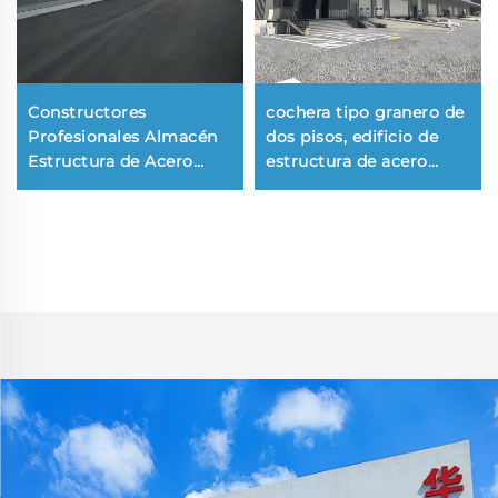
Constructores
cochera tipo granero de
Profesionales Almacén
dos pisos, edificio de
Estructura de Acero
estructura de acero
Cerchas de Techo
prefabricado, kits de
Estructura de Marco de
edificios metálicos,
Acero Edificio de Acero
edificio prefabricado de
acero