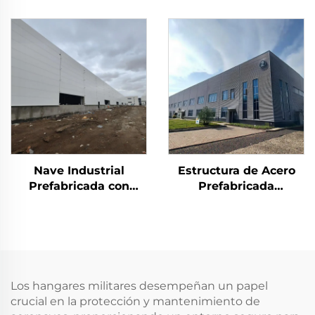
Estructura Metálica
Industrial Taller de
Edificio de Fábrica
Acero Prefabricado
Metálica Almacén
Edificios Metálicos
Prefabricado Casa
Panel Sándwich
Edificio de Acero
Nave Industrial
Estructura de Acero
Prefabricada con
Prefabricada
Estructura Metálica
Resistente a
Fábrica de Metal
Terremotos
Casas Ventana de
Construcción de
Aluminio Edificio de
Escuela de Múltiples
Acero
Plantas Ignífuga
Edificio de Acero
Los hangares militares desempeñan un papel
crucial en la protección y mantenimiento de